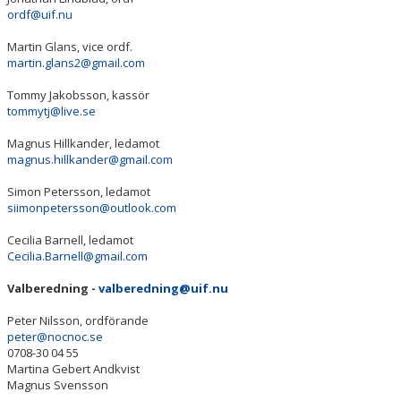
LEDARE
ordf@uif.nu
Martin Glans, vice ordf.
KALENDER
martin.glans2@gmail.com
MATCHER
Tommy Jakobsson, kassör
tommytj@live.se
DOKUMENT
Magnus Hillkander, ledamot
magnus.hillkander@gmail.com
KLUBBSHOP
Simon Petersson, ledamot
siimonpetersson@outlook.com
ARR-/ EVENEMANG
Cecilia Barnell, ledamot
VÄRDEGRUND / ALDRIG ENSAM
Cecilia.Barnell@gmail.com
SPELARTRUPPEN
Valberedning -
valberedning@uif.nu
Peter Nilsson, ordförande
PARTNERS
peter@nocnoc.se
0708-30 04 55
Martina Gebert Andkvist
Magnus Svensson