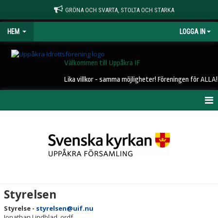
GRÖNA OCH SVARTA, STOLTA OCH STARKA
HEM
LOGGA IN
Välkommen till Uppåkra IF
Lika villkor - samma möjligheter! Föreningen för ALLA!
HEM
NYHETER
OM UIF
KONTAKT
Styrelsen
STYRELSE
Styrelse -
styrelsen@uif.nu
Jonathan Lindblad, ordf