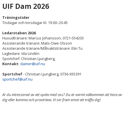
BILDGALLERI
UIF Dam 2026
DOKUMENT
Träningstider
Tisdagar och torsdagar kl. 19.00–20.45
KONTAKT
Ledarstaben 2026
Huvudtränare: Marcus Johansson, 0721-554203
Assisterande tränare: Mats-Owe Olsson
Assisterande tränare/Målvaktstränare: Elin Tu
Lagledare: Ida Lindén
Sportchef: Christian Ljungberg,
Kontakt:
damer@uif.nu
Sportchef
- Christian Ljungberg, 0736-935391
sportchef@uif.nu
Är du intresserad av att spela med oss? Du är varmt välkommen att höra av
dig eller komma och provträna. Vi ser fram emot att träffa dig!