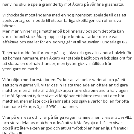
när vi nu skulle spela grannderby mot Åkarp på vår fina gräsmatta.
Vi chockade motståndarna med en hög intensitet, spelade till oss ett
spelövertag, som ledde till ett par farliga skottlägen och offensiva
hörnor.
Men man vinner inga matcher på bollinnehav och som det ofta kan
vara i fotboll stack Åkarp upp i ett par kontraattacker där de var
effektiva och istället för en ledning går vi till pausvilan i underläge 0-2.
Tjejerna trodde fortfarande på sig själva och gav allt i andra halvlek för
att komma närmare, men Åkarp var stabila bakåt och vi fick slita ont för
att skapa en del halvchanser, men tyvärr gick vi mållösa från
ytterligare en match.
Vi är nöjda med prestationen. Tycker att vi spelar varierat och på ett
sätt som vi gärna vill. Vi tar oss in i sista tredjedelen oftare än tidigare
matcher, men är inte tillräckligt skarpa när vi ska omvandla halvlägen
till mål. Spontant tycker vi att vi förtjänar ett bättre resultat i den här
matchen, men måste också rannsaka oss själva varför bollen för ofta
hamnade i Åkarps ägo i 50/50-situationer.
Vi är på en resa och vi är på långa vägar framme, men vi visar att vi VILL
och stora delar av matchen också att vi KAN. Brynja och Ellen visar
också att återväxten är god och att Dam-fotbollen har en ljus framtid i
Uppåkra IF.