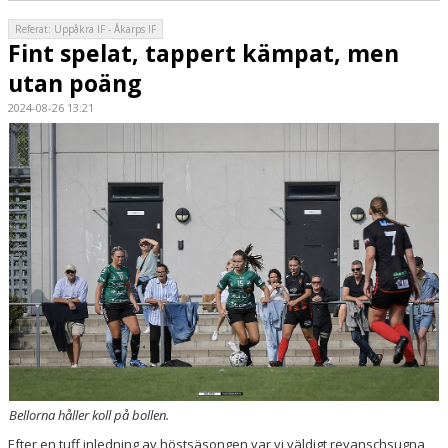
Referat: Uppåkra IF - Åkarps IF
Fint spelat, tappert kämpat, men
utan poäng
2024-08-26 13:21
Bellorna håller koll på bollen.
Efter en tuff inledning av höstsäsongen var vi väldigt revanschsugna