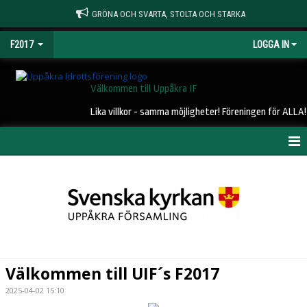
GRÖNA OCH SVARTA, STOLTA OCH STARKA
F2017
LOGGA IN
Välkommen till Uppåkra IF
Lika villkor - samma möjligheter! Föreningen för ALLA!
HEM
NYHETER
KALENDER
MATCHER
Välkommen till UIF´s F2017
TRUPPEN
2025-04-02 15:10