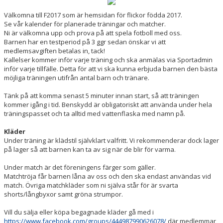
BILDGALLERI
Välkomna till F2017 som är hemsidan för flickor födda 2017.
Se vår kalender för planerade träningar och matcher.
DOKUMENT
Ni är välkomna upp och prova på att spela fotboll med oss.
Barnen har en testperiod på 3 ggr sedan önskar vi att
KONTAKT
medlemsavgiften betalas in, tack!
Kallelser kommer inför varje träning och ska anmälas via Sportadmin
inför varje tillfälle. Detta för att vi ska kunna erbjuda barnen den bästa
möjliga träningen utifrån antal barn och tränare.
Tänk på att komma senast 5 minuter innan start, så att träningen
kommer igång i tid. Benskydd är obligatoriskt att använda under hela
träningspasset och ta alltid med vattenflaska med namn på.
Kläder
Under träning är klädstil självklart valfritt. Vi rekommenderar dock lager
på lager så att barnen kan ta av sig när de blir för varma.
Under match är det föreningens färger som gäller.
Matchtröja får barnen låna av oss och den ska endast användas vid
match. Övriga matchkläder som ni själva står för är svarta
shorts/långbyxor samt gröna strumpor.
Vill du sälja eller köpa begagnade kläder gå med i
https://www.facebook.com/groups/444987990626078/
där medlemmar