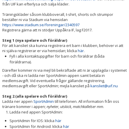
från UIF kan efterlysa och sälja kläder.
Träningskläder såsom klubboverall, t-shirt, shorts och strumpor
beställer ni via Stadium via hemsidan
https://www.stadium.se/foreningar/2340597
Registrera gärna att ni stödjer Uppåkra IF, lag F2017.
Steg 1 (nya spelare och föräldrar)
För att kansliet ska kunna registrera ert barn i klubben, behöver vi att
ni själva registrerar er via hemsidan; klicka
här
.
Fyll i alla kontaktuppgifter för barn och föräldrar (båda
föräldrarna).
Därefter kommer ni via mejl bli bekräftade att ni är upplagda i systemet
- och då ska ni ladda ner SportAdmin-appen samt betala in
medlemsavgift. Vid eventuella frågor gällande registrering,
medlemsavgift eller SportAdmin; mejla kansliet på
kansliet@uif.nu
Steg 2 (alla spelare och föräldrar)
Ladda ner appen
SportAdmin
till telefonen. All information från oss
tränare kommer i appen;
nyheter, utskick, matchkallelser mm
.
Ladda ned appen SportAdmin:
SportAdmin för IOS: klicka
här
SportAdmin för Android: klicka
här