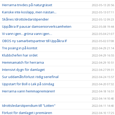
Herrarna trivdes på naturgräset
2022-05-13 20:56
Kanske inte kosläpp, men nästan...
2022-05-13 07:11
Skånes Idrottsledarstipendier
2022-05-12 09:23
Uppåkra IF pausar damseniorverksamheten
2022-05-08 19:44
Vi vann igen…gröna vann igen…
2022-05-04 21:07
OBOS ny samarbetspartner till Uppåkra IF
2022-05-02 07:08
Tre poäng in på kontot
2022-04-29 21:14
Klubbchefen har ordet
2022-04-29 16:55
Hemmamatch för herrarna
2022-04-29 10:51
Intensivt dygn för damlaget
2022-04-27 09:31
Sur uddamålsförlust i tidig seriefinal
2022-04-24 15:57
Uppstart för Boll o Lek på söndag
2022-04-20 07:32
Herrarna vann hemmapremiären!
2022-04-18 16:51
2022-04-14 10:40
Idrottsledarstipendium till "Lotten"
2022-04-11 14:40
Förlust för damlaget i premiären
2022-04-10 17:25