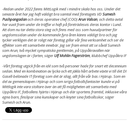
-Redan under 2022 fanns MittLogik med i mindre skala hos oss. Under det
senaste året har jag haft väldigt bra samtal med företagets VD
Sumesh
Pushpangadan
och deras operative chef (COO)
Arun Valsan
, och detta avtal
har vuxit fram under de träffar vi haft på företrädesvis deras kontor i Lund.
Att dom nu tar detta stora steg och finns med oss som huvudpartner för
ungdomssidan under de kommande fyra åren känns väldigt bra och jag
tycker verkligen det är roligt när företag gillar vår fina verksamhet och ser de
effekter som ett samarbete innebär. Jag ser fram emot att se såväl Sumesh
som Arun, två mycket sympatiska gentlemän, på Uppåkravallen när
ungdomslagen är i farten, säger
Ulf Mohlin Fagerström
, klubbchef Uppåkra IF
-Vårt företag utgick från en idé som två personer hade för snart ett decennium
sedan. Med en kombination av lycka och ett jäkla hårt arbete växte vi till det DI
Gasell-belönade IT-företag som det är idag, allt från vår bas i Hjärup. Som en
del av gemenskapen i Hjärup och som ivriga fotbollsfantaster kunde vi på
Mittlogik inte vara stoltare över än att få möjligheten att samarbeta med
Uppåkra IF, fotbollens hjärta i Hjärup och där sportens framtid, inklusive våra
egna barn, finslipar sina kunskaper och knyter sina fotbollsskor, säger
Sumesh och Arun.