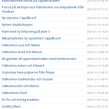
Internationellt besök på Uppåkravallen
2025-03-03 08:59
Passa på att köpa nya fotbollsskor via erbjudande från
2025-02-27 11:31
Stadium
Ny styrelse i Uppåkra IF
2025-02-25 11:04
Nyhet i klubbshopen
2025-01-15 13:45
Klart med ny belysning på plan 3
2025-01-13 14:25
Mikael Jelenko ny sportchef i Uppåkra IF
2024-12-19 15:59
Välkomna Luca och Niklas
2024-12-17 12:45
Välkomna Arvid och Marius
2024-12-16 08:30
Bingolotter till uppesittarkvällen med hemleverans
2024-12-13 16:30
Välkomna Anton och Edward
2024-12-13 10:28
Vi plockar hem pojkarna från Åkarp
2024-12-12 08:37
Välkomna Gudmundur och Gustav
2024-12-11 08:41
Välkomna Elin och Melvin
2024-12-10 08:04
Välkommen Noa!
2024-12-09 08:46
En fin och trevlig tradition
2024-12-06 14:52
Grattis Ellen!
2024-12-06 10:20