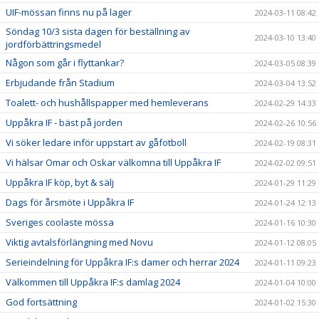
UIF-mössan finns nu på lager
2024-03-11 08:42
Söndag 10/3 sista dagen för beställning av
2024-03-10 13:40
jordförbättringsmedel
Någon som går i flyttankar?
2024-03-05 08:39
Erbjudande från Stadium
2024-03-04 13:52
Toalett- och hushållspapper med hemleverans
2024-02-29 14:33
Uppåkra IF - bäst på jorden
2024-02-26 10:56
Vi söker ledare inför uppstart av gåfotboll
2024-02-19 08:31
Vi hälsar Omar och Oskar välkomna till Uppåkra IF
2024-02-02 09:51
Uppåkra IF köp, byt & sälj
2024-01-29 11:29
Dags för årsmöte i Uppåkra IF
2024-01-24 12:13
Sveriges coolaste mössa
2024-01-16 10:30
Viktig avtalsförlängning med Novu
2024-01-12 08:05
Serieindelning för Uppåkra IF:s damer och herrar 2024
2024-01-11 09:23
Välkommen till Uppåkra IF:s damlag 2024
2024-01-04 10:00
God fortsättning
2024-01-02 15:30