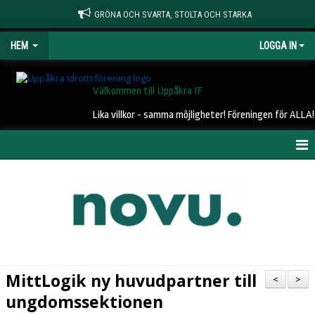
GRÖNA OCH SVARTA, STOLTA OCH STARKA
HEM
LOGGA IN
Välkommen till Uppåkra IF
Lika villkor - samma möjligheter! Föreningen för ALLA!
HEM
NYHETER
OM UIF
KONTAKT
MittLogik ny huvudpartner till
<
>
STYRELSE
ungdomssektionen