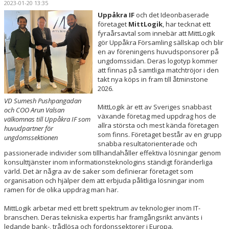
2023-01-20 13:35
LEDARE
Uppåkra IF
och det Ideonbaserade
företaget
MittLogik
, har tecknat ett
KALENDER
fyraårsavtal som innebär att MittLogik
gör Uppåkra Församling sällskap och blir
MATCHER
en av föreningens huvudsponsorer på
ungdomssidan. Deras logotyp kommer
att finnas på samtliga matchtröjor i den
DOKUMENT
takt nya köps in fram till åtminstone
2026.
KLUBBSHOP
VD Sumesh Pushpangadan
MittLogik är ett av Sveriges snabbast
och COO Arun Valsan
växande företag med uppdrag hos de
ARR-/ EVENEMANG
välkomnas till Uppåkra IF som
allra största och mest kända företagen
huvudpartner för
som finns. Företaget består av en grupp
ungdomssektionen
VÄRDEGRUND / ALDRIG ENSAM
snabba resultatorienterade och
passionerade individer som tillhandahåller effektiva lösningar genom
konsulttjänster inom informationsteknologins ständigt föränderliga
SPELARTRUPPEN
värld. Det är några av de saker som definierar företaget som
organisation och hjälper dem att erbjuda pålitliga lösningar inom
PARTNERS
ramen för de olika uppdrag man har.
MittLogik arbetar med ett brett spektrum av teknologier inom IT-
branschen. Deras tekniska expertis har framgångsrikt använts i
ledande bank-, trådlösa och fordonssektorer i Europa.