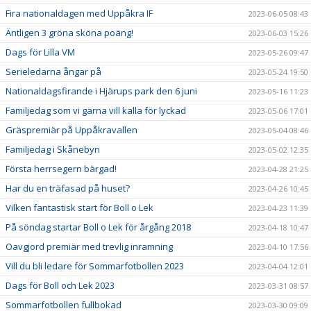
Fira nationaldagen med Uppåkra IF
2023-06-05 08:43
Äntligen 3 gröna sköna poäng!
2023-06-03 15:26
Dags för Lilla VM
2023-05-26 09:47
Serieledarna ångar på
2023-05-24 19:50
Nationaldagsfirande i Hjärups park den 6 juni
2023-05-16 11:23
Familjedag som vi gärna vill kalla för lyckad
2023-05-06 17:01
Gräspremiär på Uppåkravallen
2023-05-04 08:46
Familjedag i Skånebyn
2023-05-02 12:35
Första herrsegern bärgad!
2023-04-28 21:25
Har du en träfasad på huset?
2023-04-26 10:45
Vilken fantastisk start för Boll o Lek
2023-04-23 11:39
På söndag startar Boll o Lek för årgång 2018
2023-04-18 10:47
Oavgjord premiär med trevlig inramning
2023-04-10 17:56
Vill du bli ledare för Sommarfotbollen 2023
2023-04-04 12:01
Dags för Boll och Lek 2023
2023-03-31 08:57
Sommarfotbollen fullbokad
2023-03-30 09:09