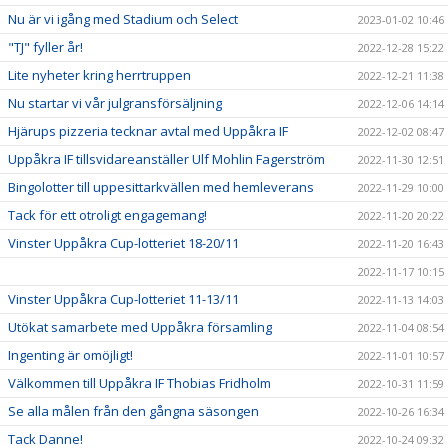
Nu är vi igång med Stadium och Select
2023-01-02 10:46
"TJ" fyller år!
2022-12-28 15:22
Lite nyheter kring herrtruppen
2022-12-21 11:38
Nu startar vi vår julgransförsäljning
2022-12-06 14:14
Hjärups pizzeria tecknar avtal med Uppåkra IF
2022-12-02 08:47
Uppåkra IF tillsvidareanställer Ulf Mohlin Fagerström
2022-11-30 12:51
Bingolotter till uppesittarkvällen med hemleverans
2022-11-29 10:00
Tack för ett otroligt engagemang!
2022-11-20 20:22
Vinster Uppåkra Cup-lotteriet 18-20/11
2022-11-20 16:43
2022-11-17 10:15
Vinster Uppåkra Cup-lotteriet 11-13/11
2022-11-13 14:03
Utökat samarbete med Uppåkra församling
2022-11-04 08:54
Ingenting är omöjligt!
2022-11-01 10:57
Välkommen till Uppåkra IF Thobias Fridholm
2022-10-31 11:59
Se alla målen från den gångna säsongen
2022-10-26 16:34
Tack Danne!
2022-10-24 09:32