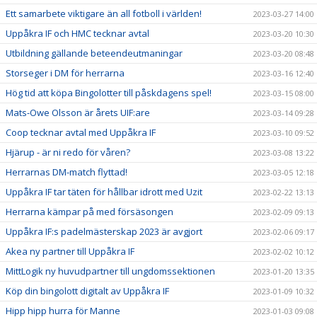
Ett samarbete viktigare än all fotboll i världen!
2023-03-27 14:00
Uppåkra IF och HMC tecknar avtal
2023-03-20 10:30
Utbildning gällande beteendeutmaningar
2023-03-20 08:48
Storseger i DM för herrarna
2023-03-16 12:40
Hög tid att köpa Bingolotter till påskdagens spel!
2023-03-15 08:00
Mats-Owe Olsson är årets UIF:are
2023-03-14 09:28
Coop tecknar avtal med Uppåkra IF
2023-03-10 09:52
Hjärup - är ni redo för våren?
2023-03-08 13:22
Herrarnas DM-match flyttad!
2023-03-05 12:18
Uppåkra IF tar täten för hållbar idrott med Uzit
2023-02-22 13:13
Herrarna kämpar på med försäsongen
2023-02-09 09:13
Uppåkra IF:s padelmästerskap 2023 är avgjort
2023-02-06 09:17
Akea ny partner till Uppåkra IF
2023-02-02 10:12
MittLogik ny huvudpartner till ungdomssektionen
2023-01-20 13:35
Köp din bingolott digitalt av Uppåkra IF
2023-01-09 10:32
Hipp hipp hurra för Manne
2023-01-03 09:08