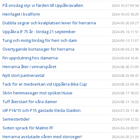
På onsdag styr vi färden till Uppåkravallen
2024-10-07 09:54
Herrlaget i kvalform
2024-10-05 18:29
Dubbla segrar och kvalplatsen lever för herrarna
2024-09-30 09:27
Uppåkra IF 75 år - lördag 21 september
2024-09-16 11:51
Tung och motig lördag för herr och dam
2024-09-15 11:07
Övertygande bortaseger för herrarna
2024-09-06 21:38
Fin uppslutning hos damerna
2024-09-04 16:41
Herrarna åter i vinnarspåret
2024-08-30 21:09
Nytt stort partneravtal
2024-08-29 08:47
Tack för er medverkan vid Uppåkra Bilia Cup
2024-08-22 09:45
Skön hemmaseger mot spöket Husie
2024-08-17 18:03
Tuff återstart för våra damer
2024-08-11 16:32
UIF F14/15 och P15 gästade Eleda Stadion
2024-07-29 11:40
Semestertider
2024-07-04 12:32
Sviten sprack för Malmö FF
2024-06-26 08:01
Herrarna avslutade våren med storseger!
2024-06-20 21:33