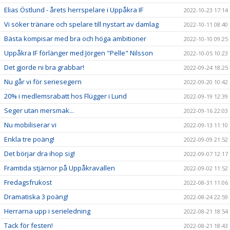
Elias Östlund - årets herrspelare i Uppåkra IF
2022-10-23 17:14
Vi söker tränare och spelare till nystart av damlag
2022-10-11 08:40
Bästa kompisar med bra och höga ambitioner
2022-10-10 09:25
Uppåkra IF förlänger med Jörgen "Pelle" Nilsson
2022-10-05 10:23
Det gjorde ni bra grabbar!
2022-09-24 18:25
Nu går vi för seriesegern
2022-09-20 10:42
20% i medlemsrabatt hos Flügger i Lund
2022-09-19 12:39
Seger utan mersmak...
2022-09-16 22:03
Nu mobiliserar vi
2022-09-13 11:10
Enkla tre poäng!
2022-09-09 21:52
Det börjar dra ihop sig!
2022-09-07 12:17
Framtida stjärnor på Uppåkravallen
2022-09-02 11:52
Fredagsfrukost
2022-08-31 11:06
Dramatiska 3 poäng!
2022-08-24 22:59
Herrarna upp i serieledning
2022-08-21 18:54
Tack för festen!
2022-08-21 18:43