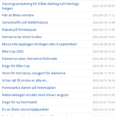
Säsongsavslutning för både damlag och herrlag i
2025-10-01 08:52
helgen
Här är Bilias vinnare
2025-09-22 11:12
Seniorkaffe och Mellefrukost
2025-09-18 14:38
Rabatt på fönsterputs
2025-09-15 11:50
Herrarna tar emot Svalöv
2025-09-09 19:05
Missa inte tjejdagen lördagen den 6 september!
2025-08-28 09:18
Bilia Cup 2025
2025-08-24 13:36
Damerna vann, herrarna förlorade
2025-08-23 14:26
Dags för Bilia Cup
2025-08-19 10:11
Vinst för herrarna, oavgjort för damerna
2025-08-11 10:31
Vi ber att få önska er alla en...
2025-06-19 18:54
Formstarka damer på hemmaplan
2025-06-05 10:11
Nationaldagen ersätts med show i augusti
2025-05-30 07:43
Dags för ny herrmatch
2025-05-27 19:04
En av årets stora höjdpunkter
2025-05-14 10:20