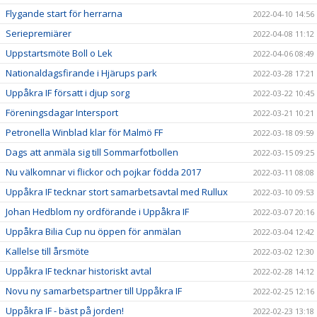
Flygande start för herrarna
2022-04-10 14:56
Seriepremiärer
2022-04-08 11:12
Uppstartsmöte Boll o Lek
2022-04-06 08:49
Nationaldagsfirande i Hjärups park
2022-03-28 17:21
Uppåkra IF försatt i djup sorg
2022-03-22 10:45
Föreningsdagar Intersport
2022-03-21 10:21
Petronella Winblad klar för Malmö FF
2022-03-18 09:59
Dags att anmäla sig till Sommarfotbollen
2022-03-15 09:25
Nu välkomnar vi flickor och pojkar födda 2017
2022-03-11 08:08
Uppåkra IF tecknar stort samarbetsavtal med Rullux
2022-03-10 09:53
Johan Hedblom ny ordförande i Uppåkra IF
2022-03-07 20:16
Uppåkra Bilia Cup nu öppen för anmälan
2022-03-04 12:42
Kallelse till årsmöte
2022-03-02 12:30
Uppåkra IF tecknar historiskt avtal
2022-02-28 14:12
Novu ny samarbetspartner till Uppåkra IF
2022-02-25 12:16
Uppåkra IF - bäst på jorden!
2022-02-23 13:18