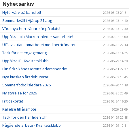
Nyhetsarkiv
Nyförvärv på kansliet!
2026-08-03 21:51
Sommarkväll i Hjärup 21 aug
2026-08-03 14:40
Våra nya herrtränare är på plats!
2026-07-13 17:30
Uppåkra och Macron inleder samarbete!
2026-07-06 18:00
UIF avslutar samarbetet med herrtränaren
2026-06-15 22:14
Tack för ditt engagemang!
2026-06-13 14:25
Uppåkra IF - Kvalitetsklubb
2026-05-29 14:20
Elin fick Skånes Idrottsledarstipendie
2026-05-11 22:37
Nya kiosken årsdebuterar…
2026-05-02 10:45
Sommarfotbollsledare 2026
2026-04-20 11:18
Ny styrelse för 2026
2026-02-25 23:49
Fritidskortet
2026-02-24 16:20
Kallelse till årsmöte
2026-02-09
Tack för den här tiden Ulf!
2026-01-29 20:18
Pågående arbete - Kvalitetsklubb
2026-01-29 10:11