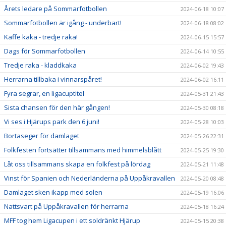
Årets ledare på Sommarfotbollen
2024-06-18 10:07
Sommarfotbollen är igång - underbart!
2024-06-18 08:02
Kaffe kaka - tredje raka!
2024-06-15 15:57
Dags för Sommarfotbollen
2024-06-14 10:55
Tredje raka - kladdkaka
2024-06-02 19:43
Herrarna tillbaka i vinnarspåret!
2024-06-02 16:11
Fyra segrar, en ligacuptitel
2024-05-31 21:43
Sista chansen för den här gången!
2024-05-30 08:18
Vi ses i Hjärups park den 6 juni!
2024-05-28 10:03
Bortaseger för damlaget
2024-05-26 22:31
Folkfesten fortsätter tillsammans med himmelsblått
2024-05-25 19:30
Låt oss tillsammans skapa en folkfest på lördag
2024-05-21 11:48
Vinst för Spanien och Nederländerna på Uppåkravallen
2024-05-20 08:48
Damlaget sken ikapp med solen
2024-05-19 16:06
Nattsvart på Uppåkravallen för herrarna
2024-05-18 16:24
MFF tog hem Ligacupen i ett soldränkt Hjärup
2024-05-15 20:38