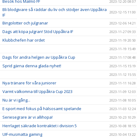
Besök hos Malmö FF
2023-12-20 08:07
Bli blodgivare så räddar du liv och stödjer även Uppåkra
2023-12-15 11:00
IF
Bingolotter och julgranar
2023-12-06 14:21
Dags att köpa julgran! Stöd Uppåkra IF
2023-11-27 09:33
Klubbchefen har ordet
2023-11-19 20:50
2023-11-19 15:49
Dags för andra helgen av Uppåkra Cup
2023-11-17 08:48
Sprid gärna denna glada nyhet!
2023-11-15 15:19
2023-11-12 15:55
Nya tränare för våra juniorer
2023-11-11 16:28
Varmt välkomna till Uppåkra Cup 2023
2023-11-09 12:03
Nu är vi igång...
2023-11-08 10:05
E-sport med fokus på hälsosamt spelande
2023-11-03 12:24
Seriesegrare är vi allihopa!
2023-10-23 10:29
Herrlaget säkrade kontraktet i division 5
2023-10-08 18:15
UIF-musmatta gaming
2023-10-04 13:22