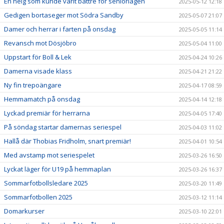
En helg som kunde varit bättre för seniorlagen
2025-05-12 12:18
Gedigen bortaseger mot Södra Sandby
2025-05-07 21:07
Damer och herrar i farten på onsdag
2025-05-05 11:14
Revansch mot Dösjöbro
2025-05-04 11:00
Uppstart för Boll & Lek
2025-04-24 10:26
Damerna visade klass
2025-04-21 21:22
Ny fin trepoängare
2025-04-17 08:59
Hemmamatch på onsdag
2025-04-14 12:18
Lyckad premiär för herrarna
2025-04-05 17:40
På söndag startar damernas seriespel
2025-04-03 11:02
Hallå där Thobias Fridholm, snart premiär!
2025-04-01 10:54
Med avstamp mot seriespelet
2025-03-26 16:50
Lyckat läger för U19 på hemmaplan
2025-03-26 16:37
Sommarfotbollsledare 2025
2025-03-20 11:49
Sommarfotbollen 2025
2025-03-12 11:14
Domarkurser
2025-03-10 22:01