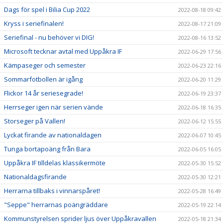
Dags för spel i Bilia Cup 2022
2022-08-18 09:42
Kryss i seriefinalen!
2022-08-17 21:09
Seriefinal - nu behöver vi DIG!
2022-08-16 13:52
Microsoft tecknar avtal med Uppåkra IF
2022-06-29 17:56
Kämpaseger och semester
2022-06-23 22:16
Sommarfotbollen är igång
2022-06-20 11:29
Flickor 14 år seriesegrade!
2022-06-19 23:37
Herrseger igen när serien vände
2022-06-18 16:35
Storseger på Vallen!
2022-06-12 15:55
Lyckat firande av nationaldagen
2022-06-07 10:45
Tunga bortapoäng från Bara
2022-06-05 16:05
Uppåkra IF tilldelas klassikermöte
2022-05-30 15:52
Nationaldagsfirande
2022-05-30 12:21
Herrarna tillbaks i vinnarspåret!
2022-05-28 16:49
"Seppe" herrarnas poängräddare
2022-05-19 22:14
Kommunstyrelsen sprider ljus över Uppåkravallen
2022-05-18 21:34