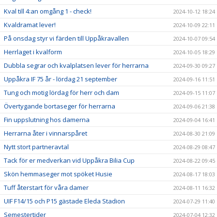
Kval till 4:an omgång 1 - check!
2024-10-12 18:24
Kvaldramat lever!
2024-10-09 22:11
På onsdag styr vi färden till Uppåkravallen
2024-10-07 09:54
Herrlaget i kvalform
2024-10-05 18:29
Dubbla segrar och kvalplatsen lever för herrarna
2024-09-30 09:27
Uppåkra IF 75 år - lördag 21 september
2024-09-16 11:51
Tung och motig lördag för herr och dam
2024-09-15 11:07
Övertygande bortaseger för herrarna
2024-09-06 21:38
Fin uppslutning hos damerna
2024-09-04 16:41
Herrarna åter i vinnarspåret
2024-08-30 21:09
Nytt stort partneravtal
2024-08-29 08:47
Tack för er medverkan vid Uppåkra Bilia Cup
2024-08-22 09:45
Skön hemmaseger mot spöket Husie
2024-08-17 18:03
Tuff återstart för våra damer
2024-08-11 16:32
UIF F14/15 och P15 gästade Eleda Stadion
2024-07-29 11:40
Semestertider
2024-07-04 12:32