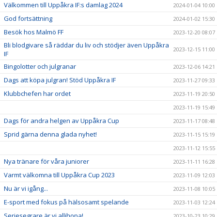
Välkommen till Uppåkra IF:s damlag 2024
2024-01-04 10:00
God fortsättning
2024-01-02 15:30
Besök hos Malmö FF
2023-12-20 08:07
Bli blodgivare så räddar du liv och stödjer även Uppåkra
2023-12-15 11:00
IF
Bingolotter och julgranar
2023-12-06 14:21
Dags att köpa julgran! Stöd Uppåkra IF
2023-11-27 09:33
Klubbchefen har ordet
2023-11-19 20:50
2023-11-19 15:49
Dags för andra helgen av Uppåkra Cup
2023-11-17 08:48
Sprid gärna denna glada nyhet!
2023-11-15 15:19
2023-11-12 15:55
Nya tränare för våra juniorer
2023-11-11 16:28
Varmt välkomna till Uppåkra Cup 2023
2023-11-09 12:03
Nu är vi igång...
2023-11-08 10:05
E-sport med fokus på hälsosamt spelande
2023-11-03 12:24
Seriesegrare är vi allihopa!
2023-10-23 10:29