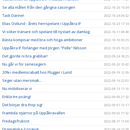
Se alla målen från den gångna säsongen
2022-10-26 16:34
Tack Danne!
2022-10-24 09:32
Elias Östlund - årets herrspelare i Uppåkra IF
2022-10-23 17:14
Vi söker tränare och spelare till nystart av damlag
2022-10-11 08:40
Bästa kompisar med bra och höga ambitioner
2022-10-10 09:25
Uppåkra IF förlänger med Jörgen "Pelle" Nilsson
2022-10-05 10:23
Det gjorde ni bra grabbar!
2022-09-24 18:25
Nu går vi för seriesegern
2022-09-20 10:42
20% i medlemsrabatt hos Flügger i Lund
2022-09-19 12:39
Seger utan mersmak...
2022-09-16 22:03
Nu mobiliserar vi
2022-09-13 11:10
Enkla tre poäng!
2022-09-09 21:52
Det börjar dra ihop sig!
2022-09-07 12:17
Framtida stjärnor på Uppåkravallen
2022-09-02 11:52
Fredagsfrukost
2022-08-31 11:06
Dramatiska 3 poäng!
2022-08-24 22:59