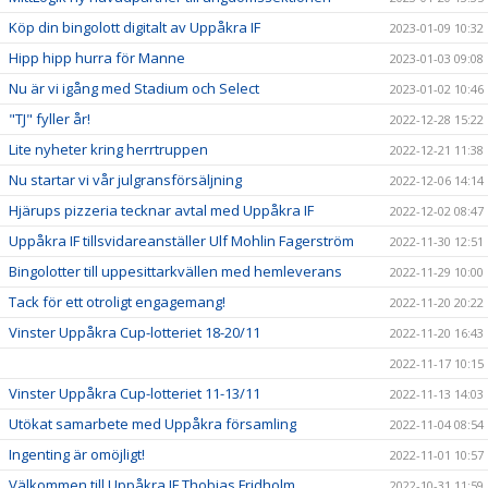
Köp din bingolott digitalt av Uppåkra IF
2023-01-09 10:32
Hipp hipp hurra för Manne
2023-01-03 09:08
Nu är vi igång med Stadium och Select
2023-01-02 10:46
"TJ" fyller år!
2022-12-28 15:22
Lite nyheter kring herrtruppen
2022-12-21 11:38
Nu startar vi vår julgransförsäljning
2022-12-06 14:14
Hjärups pizzeria tecknar avtal med Uppåkra IF
2022-12-02 08:47
Uppåkra IF tillsvidareanställer Ulf Mohlin Fagerström
2022-11-30 12:51
Bingolotter till uppesittarkvällen med hemleverans
2022-11-29 10:00
Tack för ett otroligt engagemang!
2022-11-20 20:22
Vinster Uppåkra Cup-lotteriet 18-20/11
2022-11-20 16:43
2022-11-17 10:15
Vinster Uppåkra Cup-lotteriet 11-13/11
2022-11-13 14:03
Utökat samarbete med Uppåkra församling
2022-11-04 08:54
Ingenting är omöjligt!
2022-11-01 10:57
Välkommen till Uppåkra IF Thobias Fridholm
2022-10-31 11:59