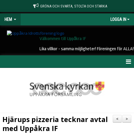
GRÖNA OCH SVARTA, STOLTA OCH STARKA
HEM
LOGGA IN
Välkommen till Uppåkra IF
Lika villkor - samma möjligheter! Föreningen för ALLA!
HEM
NYHETER
OM UIF
KONTAKT
Hjärups pizzeria tecknar avtal
<
>
STYRELSE
med Uppåkra IF