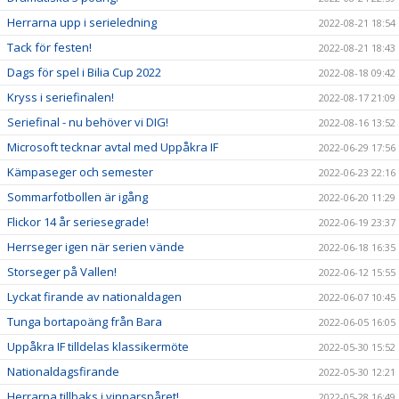
Herrarna upp i serieledning
2022-08-21 18:54
Tack för festen!
2022-08-21 18:43
Dags för spel i Bilia Cup 2022
2022-08-18 09:42
Kryss i seriefinalen!
2022-08-17 21:09
Seriefinal - nu behöver vi DIG!
2022-08-16 13:52
Microsoft tecknar avtal med Uppåkra IF
2022-06-29 17:56
Kämpaseger och semester
2022-06-23 22:16
Sommarfotbollen är igång
2022-06-20 11:29
Flickor 14 år seriesegrade!
2022-06-19 23:37
Herrseger igen när serien vände
2022-06-18 16:35
Storseger på Vallen!
2022-06-12 15:55
Lyckat firande av nationaldagen
2022-06-07 10:45
Tunga bortapoäng från Bara
2022-06-05 16:05
Uppåkra IF tilldelas klassikermöte
2022-05-30 15:52
Nationaldagsfirande
2022-05-30 12:21
Herrarna tillbaks i vinnarspåret!
2022-05-28 16:49