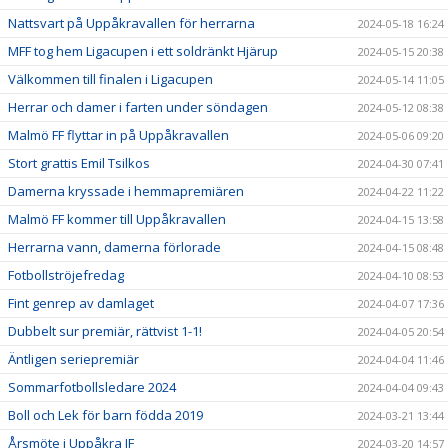
Nattsvart på Uppåkravallen för herrarna
2024-05-18 16:24
MFF tog hem Ligacupen i ett soldränkt Hjärup
2024-05-15 20:38
Välkommen till finalen i Ligacupen
2024-05-14 11:05
Herrar och damer i farten under söndagen
2024-05-12 08:38
Malmö FF flyttar in på Uppåkravallen
2024-05-06 09:20
Stort grattis Emil Tsilkos
2024-04-30 07:41
Damerna kryssade i hemmapremiären
2024-04-22 11:22
Malmö FF kommer till Uppåkravallen
2024-04-15 13:58
Herrarna vann, damerna förlorade
2024-04-15 08:48
Fotbollströjefredag
2024-04-10 08:53
Fint genrep av damlaget
2024-04-07 17:36
Dubbelt sur premiär, rättvist 1-1!
2024-04-05 20:54
Äntligen seriepremiär
2024-04-04 11:46
Sommarfotbollsledare 2024
2024-04-04 09:43
Boll och Lek för barn födda 2019
2024-03-21 13:44
Årsmöte i Uppåkra IF
2024-03-20 14:57