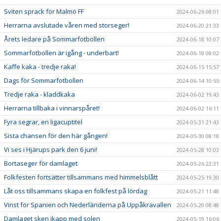
Sviten sprack för Malmö FF
2024-06-26 08:01
Herrarna avslutade våren med storseger!
2024-06-20 21:33
Årets ledare på Sommarfotbollen
2024-06-18 10:07
Sommarfotbollen är igång - underbart!
2024-06-18 08:02
Kaffe kaka - tredje raka!
2024-06-15 15:57
Dags för Sommarfotbollen
2024-06-14 10:55
Tredje raka - kladdkaka
2024-06-02 19:43
Herrarna tillbaka i vinnarspåret!
2024-06-02 16:11
Fyra segrar, en ligacuptitel
2024-05-31 21:43
Sista chansen för den här gången!
2024-05-30 08:18
Vi ses i Hjärups park den 6 juni!
2024-05-28 10:03
Bortaseger för damlaget
2024-05-26 22:31
Folkfesten fortsätter tillsammans med himmelsblått
2024-05-25 19:30
Låt oss tillsammans skapa en folkfest på lördag
2024-05-21 11:48
Vinst för Spanien och Nederländerna på Uppåkravallen
2024-05-20 08:48
Damlaget sken ikapp med solen
2024-05-19 16:06