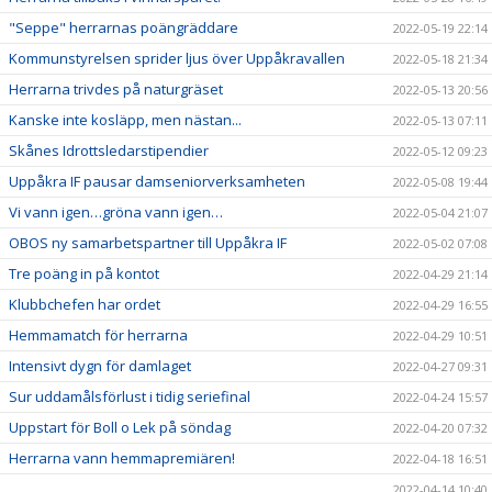
"Seppe" herrarnas poängräddare
2022-05-19 22:14
Kommunstyrelsen sprider ljus över Uppåkravallen
2022-05-18 21:34
Herrarna trivdes på naturgräset
2022-05-13 20:56
Kanske inte kosläpp, men nästan...
2022-05-13 07:11
Skånes Idrottsledarstipendier
2022-05-12 09:23
Uppåkra IF pausar damseniorverksamheten
2022-05-08 19:44
Vi vann igen…gröna vann igen…
2022-05-04 21:07
OBOS ny samarbetspartner till Uppåkra IF
2022-05-02 07:08
Tre poäng in på kontot
2022-04-29 21:14
Klubbchefen har ordet
2022-04-29 16:55
Hemmamatch för herrarna
2022-04-29 10:51
Intensivt dygn för damlaget
2022-04-27 09:31
Sur uddamålsförlust i tidig seriefinal
2022-04-24 15:57
Uppstart för Boll o Lek på söndag
2022-04-20 07:32
Herrarna vann hemmapremiären!
2022-04-18 16:51
2022-04-14 10:40