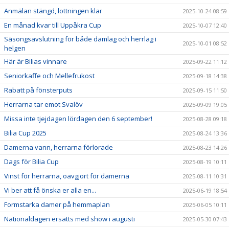
Anmälan stängd, lottningen klar
2025-10-24 08:59
En månad kvar till Uppåkra Cup
2025-10-07 12:40
Säsongsavslutning för både damlag och herrlag i
2025-10-01 08:52
helgen
Här är Bilias vinnare
2025-09-22 11:12
Seniorkaffe och Mellefrukost
2025-09-18 14:38
Rabatt på fönsterputs
2025-09-15 11:50
Herrarna tar emot Svalöv
2025-09-09 19:05
Missa inte tjejdagen lördagen den 6 september!
2025-08-28 09:18
Bilia Cup 2025
2025-08-24 13:36
Damerna vann, herrarna förlorade
2025-08-23 14:26
Dags för Bilia Cup
2025-08-19 10:11
Vinst för herrarna, oavgjort för damerna
2025-08-11 10:31
Vi ber att få önska er alla en...
2025-06-19 18:54
Formstarka damer på hemmaplan
2025-06-05 10:11
Nationaldagen ersätts med show i augusti
2025-05-30 07:43