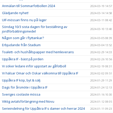
Anmälan till Sommarfotbollen 2024
2024-03-19 14:57
Glädjande nyhet!
2024-03-14 14:58
UIF-mössan finns nu på lager
2024-03-11 08:42
Söndag 10/3 sista dagen för beställning av
2024-03-10 13:40
jordförbättringsmedel
Någon som går i flyttankar?
2024-03-05 08:39
Erbjudande från Stadium
2024-03-04 13:52
Toalett- och hushållspapper med hemleverans
2024-02-29 14:33
Uppåkra IF - bäst på jorden
2024-02-26 10:56
Vi söker ledare inför uppstart av gåfotboll
2024-02-19 08:31
Vi hälsar Omar och Oskar välkomna till Uppåkra IF
2024-02-02 09:51
Uppåkra IF köp, byt & sälj
2024-01-29 11:29
Dags för årsmöte i Uppåkra IF
2024-01-24 12:13
Sveriges coolaste mössa
2024-01-16 10:30
Viktig avtalsförlängning med Novu
2024-01-12 08:05
Serieindelning för Uppåkra IF:s damer och herrar 2024
2024-01-11 09:23