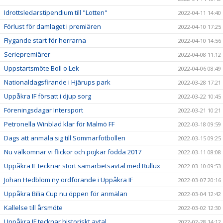
Idrottsledarstipendium till "Lotten"
2022-04-11 14:40
Förlust för damlaget i premiären
2022-04-10 17:25
Flygande start för herrarna
2022-04-10 14:56
Seriepremiärer
2022-04-08 11:12
Uppstartsmöte Boll o Lek
2022-04-06 08:49
Nationaldagsfirande i Hjärups park
2022-03-28 17:21
Uppåkra IF försatt i djup sorg
2022-03-22 10:45
Föreningsdagar Intersport
2022-03-21 10:21
Petronella Winblad klar för Malmö FF
2022-03-18 09:59
Dags att anmäla sig till Sommarfotbollen
2022-03-15 09:25
Nu välkomnar vi flickor och pojkar födda 2017
2022-03-11 08:08
Uppåkra IF tecknar stort samarbetsavtal med Rullux
2022-03-10 09:53
Johan Hedblom ny ordförande i Uppåkra IF
2022-03-07 20:16
Uppåkra Bilia Cup nu öppen för anmälan
2022-03-04 12:42
Kallelse till årsmöte
2022-03-02 12:30
Uppåkra IF tecknar historiskt avtal
2022-02-28 14:12