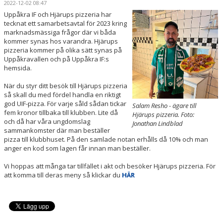
2022-12-02 08:47
LEDARE
Uppåkra IF och Hjärups pizzeria har
tecknat ett samarbetsavtal för 2023 kring
KALENDER
marknadsmässiga frågor där vi båda
kommer synas hos varandra. Hjärups
pizzeria kommer på olika sätt synas på
MATCHER
Uppåkravallen och på Uppåkra IF:s
hemsida.
DOKUMENT
När du styr ditt besök till Hjärups pizzeria
KLUBBSHOP
så skall du med fördel handla en riktigt
god UIF-pizza. För varje såld sådan tickar
Salam Resho - ägare till
fem kronor tillbaka till klubben. Lite då
Hjärups pizzeria. Foto:
ARR-/ EVENEMANG
och då har våra ungdomslag
Jonathan Lindblad
sammankomster där man beställer
VÄRDEGRUND / ALDRIG ENSAM
pizza till klubbhuset. På den samlade notan erhålls då 10% och man
anger en kod som lagen får innan man beställer.
SPELARTRUPPEN
Vi hoppas att många tar tillfället i akt och besöker Hjärups pizzeria. För
att komma till deras meny så klickar du
HÄR
PARTNERS