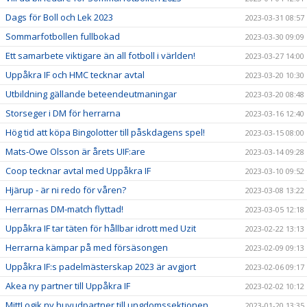
Dags för Boll och Lek 2023
2023-03-31 08:57
Sommarfotbollen fullbokad
2023-03-30 09:09
Ett samarbete viktigare än all fotboll i världen!
2023-03-27 14:00
Uppåkra IF och HMC tecknar avtal
2023-03-20 10:30
Utbildning gällande beteendeutmaningar
2023-03-20 08:48
Storseger i DM för herrarna
2023-03-16 12:40
Hög tid att köpa Bingolotter till påskdagens spel!
2023-03-15 08:00
Mats-Owe Olsson är årets UIF:are
2023-03-14 09:28
Coop tecknar avtal med Uppåkra IF
2023-03-10 09:52
Hjärup - är ni redo för våren?
2023-03-08 13:22
Herrarnas DM-match flyttad!
2023-03-05 12:18
Uppåkra IF tar täten för hållbar idrott med Uzit
2023-02-22 13:13
Herrarna kämpar på med försäsongen
2023-02-09 09:13
Uppåkra IF:s padelmästerskap 2023 är avgjort
2023-02-06 09:17
Akea ny partner till Uppåkra IF
2023-02-02 10:12
MittLogik ny huvudpartner till ungdomssektionen
2023-01-20 13:35