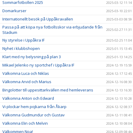
Sommarfotbollen 2025
2025-03-12 11:14
Domarkurser
2025-03-10 22:01
Internationellt besök på Uppåkravallen
2025-03-03 08:59
Passa på att köpa nya fotbollsskor via erbjudande från
2025-02-27 11:31
Stadium
Ny styrelse i Uppåkra IF
2025-02-25 11:04
Nyhet i klubbshopen
2025-01-15 13:45
Klart med ny belysning på plan 3
2025-01-13 14:25
Mikael Jelenko ny sportchef i Uppåkra IF
2024-12-19 15:59
Välkomna Luca och Niklas
2024-12-17 12:45
Välkomna Arvid och Marius
2024-12-16 08:30
Bingolotter till uppesittarkvällen med hemleverans
2024-12-13 16:30
Välkomna Anton och Edward
2024-12-13 10:28
Vi plockar hem pojkarna från Åkarp
2024-12-12 08:37
Välkomna Gudmundur och Gustav
2024-12-11 08:41
Välkomna Elin och Melvin
2024-12-10 08:04
Välkommen Noa!
2024-12-09 08:46