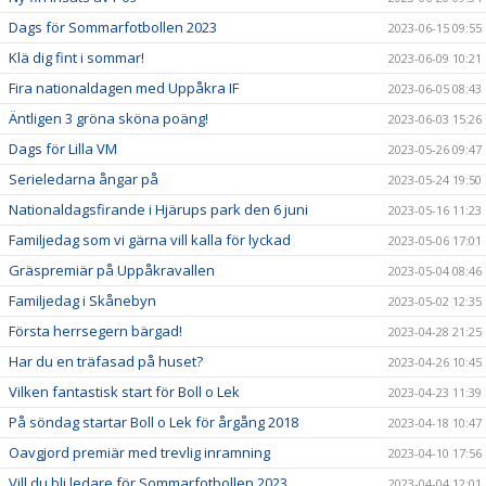
Dags för Sommarfotbollen 2023
2023-06-15 09:55
Klä dig fint i sommar!
2023-06-09 10:21
Fira nationaldagen med Uppåkra IF
2023-06-05 08:43
Äntligen 3 gröna sköna poäng!
2023-06-03 15:26
Dags för Lilla VM
2023-05-26 09:47
Serieledarna ångar på
2023-05-24 19:50
Nationaldagsfirande i Hjärups park den 6 juni
2023-05-16 11:23
Familjedag som vi gärna vill kalla för lyckad
2023-05-06 17:01
Gräspremiär på Uppåkravallen
2023-05-04 08:46
Familjedag i Skånebyn
2023-05-02 12:35
Första herrsegern bärgad!
2023-04-28 21:25
Har du en träfasad på huset?
2023-04-26 10:45
Vilken fantastisk start för Boll o Lek
2023-04-23 11:39
På söndag startar Boll o Lek för årgång 2018
2023-04-18 10:47
Oavgjord premiär med trevlig inramning
2023-04-10 17:56
Vill du bli ledare för Sommarfotbollen 2023
2023-04-04 12:01