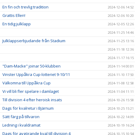
En fin och trevlig tradition
2024-12-06 14:52
Grattis Ellen!
2024-12-06 10:20
En tidig julklapp
2024-12-05 12:26
2024-11-25 14:46
Julklappserbjudande från Stadium
2024-11-25 13:16
2024-11-18 12:36
2024-11-17 16:15
"Dam-Macke" joinar 50-klubben
2024-11-14 00:01
Vinster Uppåkra Cup-lotteriet 9-10/11
2024-11-10 17:50
Välkomna till Uppåkra Cup
2024-11-08 12:58
Vi vill bli fler spelare i damlaget
2024-11-04 11:11
Till division 4 efter heroisk insats
2024-10-26 15:58
Dags för kvalretur i Bjärnum
2024-10-25 15:21
Sätt färg på tillvaron
2024-10-22 14:09
Ledning i kvaldramat
2024-10-19 16:24
Dags för avgörande kval till division 4
2024-10-15 10:54