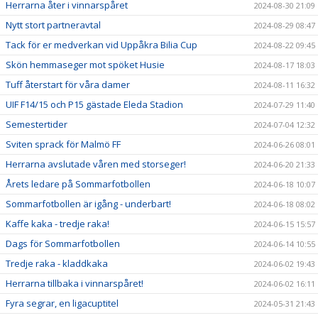
Herrarna åter i vinnarspåret
2024-08-30 21:09
Nytt stort partneravtal
2024-08-29 08:47
Tack för er medverkan vid Uppåkra Bilia Cup
2024-08-22 09:45
Skön hemmaseger mot spöket Husie
2024-08-17 18:03
Tuff återstart för våra damer
2024-08-11 16:32
UIF F14/15 och P15 gästade Eleda Stadion
2024-07-29 11:40
Semestertider
2024-07-04 12:32
Sviten sprack för Malmö FF
2024-06-26 08:01
Herrarna avslutade våren med storseger!
2024-06-20 21:33
Årets ledare på Sommarfotbollen
2024-06-18 10:07
Sommarfotbollen är igång - underbart!
2024-06-18 08:02
Kaffe kaka - tredje raka!
2024-06-15 15:57
Dags för Sommarfotbollen
2024-06-14 10:55
Tredje raka - kladdkaka
2024-06-02 19:43
Herrarna tillbaka i vinnarspåret!
2024-06-02 16:11
Fyra segrar, en ligacuptitel
2024-05-31 21:43