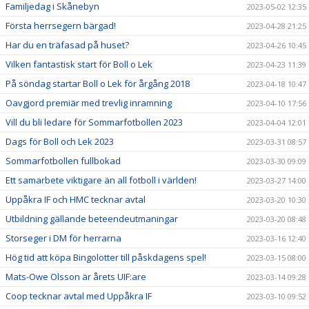
Familjedag i Skånebyn
2023-05-02 12:35
Första herrsegern bärgad!
2023-04-28 21:25
Har du en träfasad på huset?
2023-04-26 10:45
Vilken fantastisk start för Boll o Lek
2023-04-23 11:39
På söndag startar Boll o Lek för årgång 2018
2023-04-18 10:47
Oavgjord premiär med trevlig inramning
2023-04-10 17:56
Vill du bli ledare för Sommarfotbollen 2023
2023-04-04 12:01
Dags för Boll och Lek 2023
2023-03-31 08:57
Sommarfotbollen fullbokad
2023-03-30 09:09
Ett samarbete viktigare än all fotboll i världen!
2023-03-27 14:00
Uppåkra IF och HMC tecknar avtal
2023-03-20 10:30
Utbildning gällande beteendeutmaningar
2023-03-20 08:48
Storseger i DM för herrarna
2023-03-16 12:40
Hög tid att köpa Bingolotter till påskdagens spel!
2023-03-15 08:00
Mats-Owe Olsson är årets UIF:are
2023-03-14 09:28
Coop tecknar avtal med Uppåkra IF
2023-03-10 09:52