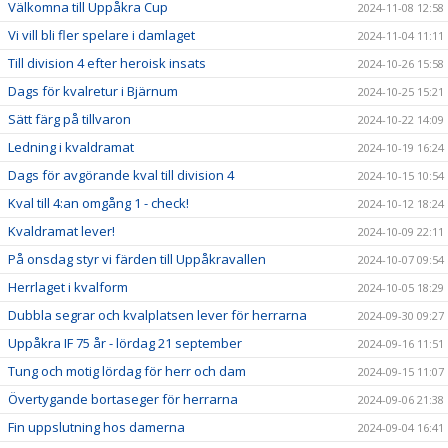
Välkomna till Uppåkra Cup
2024-11-08 12:58
Vi vill bli fler spelare i damlaget
2024-11-04 11:11
Till division 4 efter heroisk insats
2024-10-26 15:58
Dags för kvalretur i Bjärnum
2024-10-25 15:21
Sätt färg på tillvaron
2024-10-22 14:09
Ledning i kvaldramat
2024-10-19 16:24
Dags för avgörande kval till division 4
2024-10-15 10:54
Kval till 4:an omgång 1 - check!
2024-10-12 18:24
Kvaldramat lever!
2024-10-09 22:11
På onsdag styr vi färden till Uppåkravallen
2024-10-07 09:54
Herrlaget i kvalform
2024-10-05 18:29
Dubbla segrar och kvalplatsen lever för herrarna
2024-09-30 09:27
Uppåkra IF 75 år - lördag 21 september
2024-09-16 11:51
Tung och motig lördag för herr och dam
2024-09-15 11:07
Övertygande bortaseger för herrarna
2024-09-06 21:38
Fin uppslutning hos damerna
2024-09-04 16:41