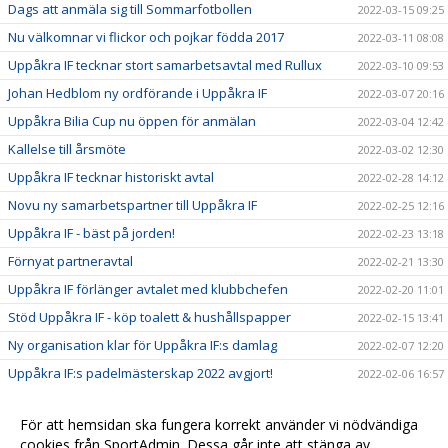
Dags att anmäla sig till Sommarfotbollen
2022-03-15 09:25
Nu välkomnar vi flickor och pojkar födda 2017
2022-03-11 08:08
Uppåkra IF tecknar stort samarbetsavtal med Rullux
2022-03-10 09:53
Johan Hedblom ny ordförande i Uppåkra IF
2022-03-07 20:16
Uppåkra Bilia Cup nu öppen för anmälan
2022-03-04 12:42
Kallelse till årsmöte
2022-03-02 12:30
Uppåkra IF tecknar historiskt avtal
2022-02-28 14:12
Novu ny samarbetspartner till Uppåkra IF
2022-02-25 12:16
Uppåkra IF - bäst på jorden!
2022-02-23 13:18
Förnyat partneravtal
2022-02-21 13:30
Uppåkra IF förlänger avtalet med klubbchefen
2022-02-20 11:01
Stöd Uppåkra IF - köp toalett & hushållspapper
2022-02-15 13:41
Ny organisation klar för Uppåkra IF:s damlag
2022-02-07 12:20
Uppåkra IF:s padelmästerskap 2022 avgjort!
2022-02-06 16:57
Säg hej till vår nya maskot!
2022-02-04 11:39
För att hemsidan ska fungera korrekt använder vi nödvändiga
Sparbanken Skåne utökar sitt samarbete med Uppåkra
2022-01-09 09:06
cookies från SportAdmin. Dessa går inte att stänga av.
IF