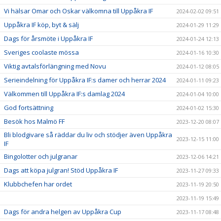
Vi hälsar Omar och Oskar välkomna till Uppåkra IF
2024-02-02 09:51
Uppåkra IF köp, byt & sälj
2024-01-29 11:29
Dags för årsmöte i Uppåkra IF
2024-01-24 12:13
Sveriges coolaste mössa
2024-01-16 10:30
Viktig avtalsförlängning med Novu
2024-01-12 08:05
Serieindelning för Uppåkra IF:s damer och herrar 2024
2024-01-11 09:23
Välkommen till Uppåkra IF:s damlag 2024
2024-01-04 10:00
God fortsättning
2024-01-02 15:30
Besök hos Malmö FF
2023-12-20 08:07
Bli blodgivare så räddar du liv och stödjer även Uppåkra
2023-12-15 11:00
IF
Bingolotter och julgranar
2023-12-06 14:21
Dags att köpa julgran! Stöd Uppåkra IF
2023-11-27 09:33
Klubbchefen har ordet
2023-11-19 20:50
2023-11-19 15:49
Dags för andra helgen av Uppåkra Cup
2023-11-17 08:48