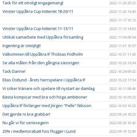
Tack för ett otroligt engagemang!
2022-11-20 20:22
Vinster Uppåkra Cup-lotteriet 18-20/11
2022-11-20 16:43
2022-11-17 10:15
Vinster Uppåkra Cup-lotteriet 11-13/11
2022-11-13 14:03
Utökat samarbete med Uppåkra församling
2022-11-04 08:54
Ingenting är omöjligt!
2022-11-01 10:57
Välkommen till Uppåkra IF Thobias Fridholm
2022-10-31 11:59
Se alla målen från den gångna säsongen
2022-10-26 16:34
Tack Danne!
2022-10-24 09:32
Elias Östlund - årets herrspelare i Uppåkra IF
2022-10-23 17:14
Vi söker tränare och spelare till nystart av damlag
2022-10-11 08:40
Bästa kompisar med bra och höga ambitioner
2022-10-10 09:25
Uppåkra IF förlänger med Jörgen "Pelle" Nilsson
2022-10-05 10:23
Det gjorde ni bra grabbar!
2022-09-24 18:25
Nu går vi för seriesegern
2022-09-20 10:42
20% i medlemsrabatt hos Flügger i Lund
2022-09-19 12:39