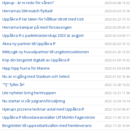
Hjärup - är ni redo för våren?
2023-03-08 13:22
Herrarnas DM-match flyttad!
2023-03-05 12:18
Uppåkra IF tar täten för hållbar idrott med Uzit
2023-02-22 13:13
Herrarna kämpar på med försäsongen
2023-02-09 09:13
Uppåkra IF:s padelmästerskap 2023 är avgjort
2023-02-06 09:17
Akea ny partner till Uppåkra IF
2023-02-02 10:12
MittLogik ny huvudpartner till ungdomssektionen
2023-01-20 13:35
Köp din bingolott digitalt av Uppåkra IF
2023-01-09 10:32
Hipp hipp hurra för Manne
2023-01-03 09:08
Nu är vi igång med Stadium och Select
2023-01-02 10:46
"TJ" fyller år!
2022-12-28 15:22
Lite nyheter kring herrtruppen
2022-12-21 11:38
Nu startar vi vår julgransförsäljning
2022-12-06 14:14
Hjärups pizzeria tecknar avtal med Uppåkra IF
2022-12-02 08:47
Uppåkra IF tillsvidareanställer Ulf Mohlin Fagerström
2022-11-30 12:51
Bingolotter till uppesittarkvällen med hemleverans
2022-11-29 10:00