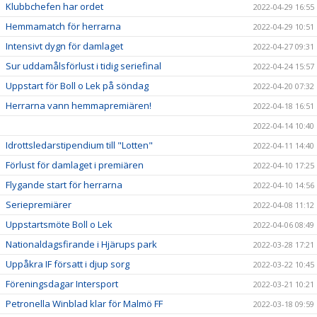
Klubbchefen har ordet
2022-04-29 16:55
Hemmamatch för herrarna
2022-04-29 10:51
Intensivt dygn för damlaget
2022-04-27 09:31
Sur uddamålsförlust i tidig seriefinal
2022-04-24 15:57
Uppstart för Boll o Lek på söndag
2022-04-20 07:32
Herrarna vann hemmapremiären!
2022-04-18 16:51
2022-04-14 10:40
Idrottsledarstipendium till "Lotten"
2022-04-11 14:40
Förlust för damlaget i premiären
2022-04-10 17:25
Flygande start för herrarna
2022-04-10 14:56
Seriepremiärer
2022-04-08 11:12
Uppstartsmöte Boll o Lek
2022-04-06 08:49
Nationaldagsfirande i Hjärups park
2022-03-28 17:21
Uppåkra IF försatt i djup sorg
2022-03-22 10:45
Föreningsdagar Intersport
2022-03-21 10:21
Petronella Winblad klar för Malmö FF
2022-03-18 09:59