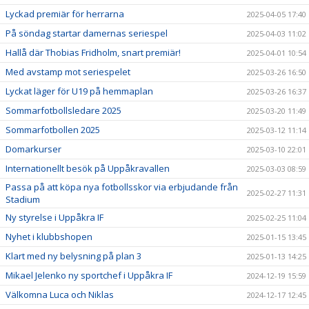
Lyckad premiär för herrarna
2025-04-05 17:40
På söndag startar damernas seriespel
2025-04-03 11:02
Hallå där Thobias Fridholm, snart premiär!
2025-04-01 10:54
Med avstamp mot seriespelet
2025-03-26 16:50
Lyckat läger för U19 på hemmaplan
2025-03-26 16:37
Sommarfotbollsledare 2025
2025-03-20 11:49
Sommarfotbollen 2025
2025-03-12 11:14
Domarkurser
2025-03-10 22:01
Internationellt besök på Uppåkravallen
2025-03-03 08:59
Passa på att köpa nya fotbollsskor via erbjudande från
2025-02-27 11:31
Stadium
Ny styrelse i Uppåkra IF
2025-02-25 11:04
Nyhet i klubbshopen
2025-01-15 13:45
Klart med ny belysning på plan 3
2025-01-13 14:25
Mikael Jelenko ny sportchef i Uppåkra IF
2024-12-19 15:59
Välkomna Luca och Niklas
2024-12-17 12:45