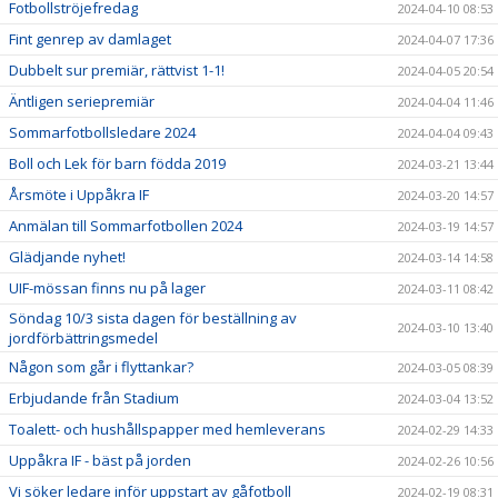
Fotbollströjefredag
2024-04-10 08:53
Fint genrep av damlaget
2024-04-07 17:36
Dubbelt sur premiär, rättvist 1-1!
2024-04-05 20:54
Äntligen seriepremiär
2024-04-04 11:46
Sommarfotbollsledare 2024
2024-04-04 09:43
Boll och Lek för barn födda 2019
2024-03-21 13:44
Årsmöte i Uppåkra IF
2024-03-20 14:57
Anmälan till Sommarfotbollen 2024
2024-03-19 14:57
Glädjande nyhet!
2024-03-14 14:58
UIF-mössan finns nu på lager
2024-03-11 08:42
Söndag 10/3 sista dagen för beställning av
2024-03-10 13:40
jordförbättringsmedel
Någon som går i flyttankar?
2024-03-05 08:39
Erbjudande från Stadium
2024-03-04 13:52
Toalett- och hushållspapper med hemleverans
2024-02-29 14:33
Uppåkra IF - bäst på jorden
2024-02-26 10:56
Vi söker ledare inför uppstart av gåfotboll
2024-02-19 08:31