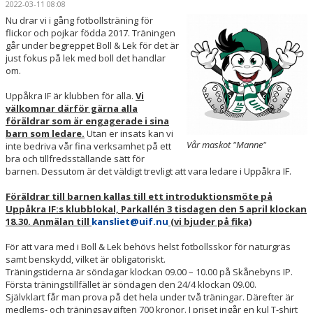
2022-03-11 08:08
LEDARE
Nu drar vi i gång fotbollsträning för
flickor och pojkar födda 2017. Träningen
KALENDER
går under begreppet Boll & Lek för det är
just fokus på lek med boll det handlar
om.
MATCHER
Uppåkra IF är klubben för alla.
Vi
DOKUMENT
välkomnar därför gärna alla
föräldrar som är engagerade i sina
KLUBBSHOP
barn som ledare.
Utan er insats kan vi
Vår maskot "Manne"
inte bedriva vår fina verksamhet på ett
bra och tillfredsställande sätt för
ARR-/ EVENEMANG
barnen. Dessutom är det väldigt trevligt att vara ledare i Uppåkra IF.
VÄRDEGRUND / ALDRIG ENSAM
Föräldrar till barnen kallas till ett introduktionsmöte på
Uppåkra IF:s klubblokal, Parkallén 3 tisdagen den 5 april klockan
18.30. Anmälan till
kansliet@uif.nu
(vi bjuder på fika)
SPELARTRUPPEN
För att vara med i Boll & Lek behövs helst fotbollsskor för naturgräs
PARTNERS
samt benskydd, vilket är obligatoriskt.
Träningstiderna är söndagar klockan 09.00 – 10.00 på Skånebyns IP.
Första träningstillfället är söndagen den 24/4 klockan 09.00.
Självklart får man prova på det hela under två träningar. Därefter är
medlems- och träningsavgiften 700 kronor. I priset ingår en kul T-shirt