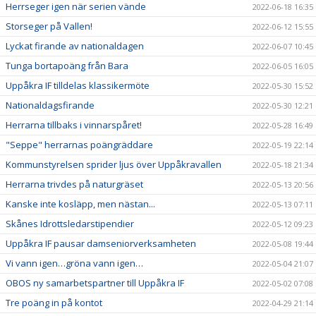
Herrseger igen när serien vände
2022-06-18 16:35
Storseger på Vallen!
2022-06-12 15:55
Lyckat firande av nationaldagen
2022-06-07 10:45
Tunga bortapoäng från Bara
2022-06-05 16:05
Uppåkra IF tilldelas klassikermöte
2022-05-30 15:52
Nationaldagsfirande
2022-05-30 12:21
Herrarna tillbaks i vinnarspåret!
2022-05-28 16:49
"Seppe" herrarnas poängräddare
2022-05-19 22:14
Kommunstyrelsen sprider ljus över Uppåkravallen
2022-05-18 21:34
Herrarna trivdes på naturgräset
2022-05-13 20:56
Kanske inte kosläpp, men nästan...
2022-05-13 07:11
Skånes Idrottsledarstipendier
2022-05-12 09:23
Uppåkra IF pausar damseniorverksamheten
2022-05-08 19:44
Vi vann igen…gröna vann igen…
2022-05-04 21:07
OBOS ny samarbetspartner till Uppåkra IF
2022-05-02 07:08
Tre poäng in på kontot
2022-04-29 21:14