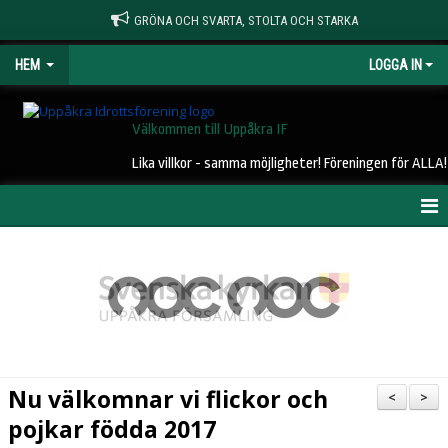
GRÖNA OCH SVARTA, STOLTA OCH STARKA
HEM
LOGGA IN
Välkommen till Uppåkra IF
Lika villkor - samma möjligheter! Föreningen för ALLA!
HEM
NYHETER
OM UIF
KONTAKT
Nu välkomnar vi flickor och
<
>
STYRELSE
pojkar födda 2017