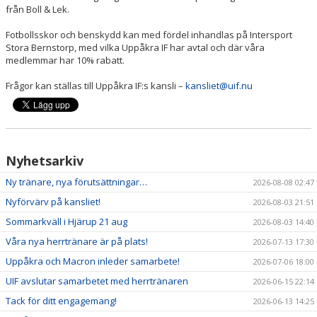
från Boll & Lek.
Fotbollsskor och benskydd kan med fördel inhandlas på Intersport
Stora Bernstorp, med vilka Uppåkra IF har avtal och där våra
medlemmar har 10% rabatt.
Frågor kan ställas till Uppåkra IF:s kansli –
kansliet@uif.nu
Nyhetsarkiv
Ny tränare, nya förutsättningar…
2026-08-08 02:47
Nyförvärv på kansliet!
2026-08-03 21:51
Sommarkväll i Hjärup 21 aug
2026-08-03 14:40
Våra nya herrtränare är på plats!
2026-07-13 17:30
Uppåkra och Macron inleder samarbete!
2026-07-06 18:00
UIF avslutar samarbetet med herrtränaren
2026-06-15 22:14
Tack för ditt engagemang!
2026-06-13 14:25