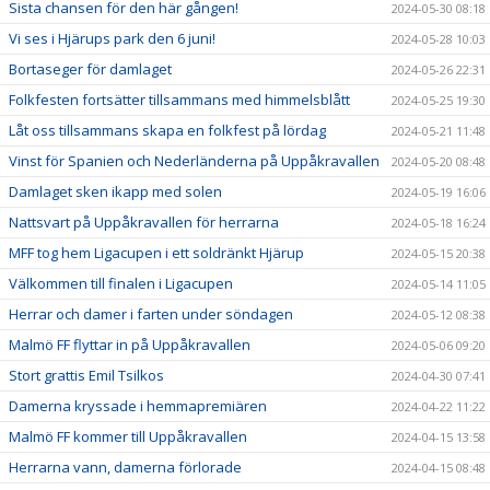
Sista chansen för den här gången!
2024-05-30 08:18
Vi ses i Hjärups park den 6 juni!
2024-05-28 10:03
Bortaseger för damlaget
2024-05-26 22:31
Folkfesten fortsätter tillsammans med himmelsblått
2024-05-25 19:30
Låt oss tillsammans skapa en folkfest på lördag
2024-05-21 11:48
Vinst för Spanien och Nederländerna på Uppåkravallen
2024-05-20 08:48
Damlaget sken ikapp med solen
2024-05-19 16:06
Nattsvart på Uppåkravallen för herrarna
2024-05-18 16:24
MFF tog hem Ligacupen i ett soldränkt Hjärup
2024-05-15 20:38
Välkommen till finalen i Ligacupen
2024-05-14 11:05
Herrar och damer i farten under söndagen
2024-05-12 08:38
Malmö FF flyttar in på Uppåkravallen
2024-05-06 09:20
Stort grattis Emil Tsilkos
2024-04-30 07:41
Damerna kryssade i hemmapremiären
2024-04-22 11:22
Malmö FF kommer till Uppåkravallen
2024-04-15 13:58
Herrarna vann, damerna förlorade
2024-04-15 08:48