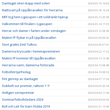
Damlaget sken ikapp med solen
2024-05-19 16:06
Nattsvart på Uppåkravallen för herrarna
2024-05-18 16:24
MFF tog hem Ligacupen i ett soldränkt Hjärup
2024-05-15 20:38
Välkommen till finalen i Ligacupen
2024-05-14 11:05
Herrar och damer i farten under söndagen
2024-05-12 08:38
Malmö FF flyttar in på Uppåkravallen
2024-05-06 09:20
Stort grattis Emil Tsilkos
2024-04-30 07:41
Damerna kryssade i hemmapremiären
2024-04-22 11:22
Malmö FF kommer till Uppåkravallen
2024-04-15 13:58
Herrarna vann, damerna förlorade
2024-04-15 08:48
Fotbollströjefredag
2024-04-10 08:53
Fint genrep av damlaget
2024-04-07 17:36
Dubbelt sur premiär, rättvist 1-1!
2024-04-05 20:54
Äntligen seriepremiär
2024-04-04 11:46
Sommarfotbollsledare 2024
2024-04-04 09:43
Boll och Lek för barn födda 2019
2024-03-21 13:44