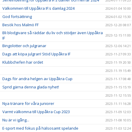
Serieindelning för Uppåkra IF:s damer och herrar 2024
2024-01-11 09:23
Välkommen till Uppåkra IF:s damlag 2024
2024-01-04 10:00
God fortsättning
2024-01-02 15:30
Besök hos Malmö FF
2023-12-20 08:07
Bli blodgivare så räddar du liv och stödjer även Uppåkra
2023-12-15 11:00
IF
Bingolotter och julgranar
2023-12-06 14:21
Dags att köpa julgran! Stöd Uppåkra IF
2023-11-27 09:33
Klubbchefen har ordet
2023-11-19 20:50
2023-11-19 15:49
Dags för andra helgen av Uppåkra Cup
2023-11-17 08:48
Sprid gärna denna glada nyhet!
2023-11-15 15:19
2023-11-12 15:55
Nya tränare för våra juniorer
2023-11-11 16:28
Varmt välkomna till Uppåkra Cup 2023
2023-11-09 12:03
Nu är vi igång...
2023-11-08 10:05
E-sport med fokus på hälsosamt spelande
2023-11-03 12:24