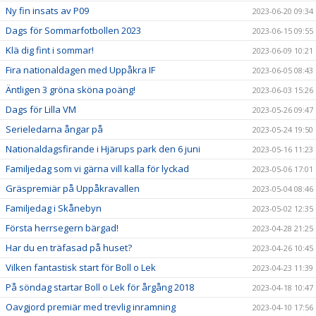
Ny fin insats av P09
2023-06-20 09:34
Dags för Sommarfotbollen 2023
2023-06-15 09:55
Klä dig fint i sommar!
2023-06-09 10:21
Fira nationaldagen med Uppåkra IF
2023-06-05 08:43
Äntligen 3 gröna sköna poäng!
2023-06-03 15:26
Dags för Lilla VM
2023-05-26 09:47
Serieledarna ångar på
2023-05-24 19:50
Nationaldagsfirande i Hjärups park den 6 juni
2023-05-16 11:23
Familjedag som vi gärna vill kalla för lyckad
2023-05-06 17:01
Gräspremiär på Uppåkravallen
2023-05-04 08:46
Familjedag i Skånebyn
2023-05-02 12:35
Första herrsegern bärgad!
2023-04-28 21:25
Har du en träfasad på huset?
2023-04-26 10:45
Vilken fantastisk start för Boll o Lek
2023-04-23 11:39
På söndag startar Boll o Lek för årgång 2018
2023-04-18 10:47
Oavgjord premiär med trevlig inramning
2023-04-10 17:56