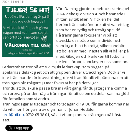
2024-11-04 11:11
LEDARE
Vårt Damlag gjorde comeback i seriespel
2024, deltog i division 4 och hamnade i
KALENDER
mitten av tabellen. Vi fick en hel del
beröm från motståndare att vi var ett lag
MATCHER
som har en tydlig och trevlig spelidé.
På träningarna fokuserar vi på att
utveckla oss både som individer och
DOKUMENT
som lag och att ha roligt, vilket innebär
att bollen är med i nästan allt vi håller på
KLUBBSHOP
med. Glädjen och kärleken till fotboll är
de ledstjärnor, som knyter oss samman.
Ledarstaben tror på ett s.k. mjukt ledarskap, som bygger på
ARR-/ EVENEMANG
spelarnas delaktighet och att gruppen driver utvecklingen. Dock är vi
inte främmande för kravställning, där vi framför allt vill påminna om att
VÄRDEGRUND / ALDRIG ENSAM
träningen blir roligare ju mer fokus vi har på det vi gör.
Tror du att du skulle passa bra in i vårt gäng, får du jättegärna komma
och prova på under några träningar för att se om du delar samma glöd
SPELARTRUPPEN
för fotbollen som vi andra.
Träningsdagar är tisdagar och torsdagar kl 19. Du får gärna komma när
PARTNERS
du vill, men hör gärna av dig innan till Johan Hedblom.
ordf@uif.n
u
. 0732-05 38 01, så att vi kan planera träningen på bästa
sätt.