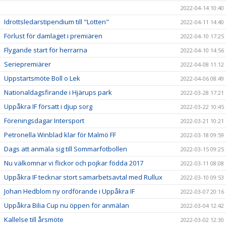
2022-04-14 10:40
Idrottsledarstipendium till "Lotten"
2022-04-11 14:40
Förlust för damlaget i premiären
2022-04-10 17:25
Flygande start för herrarna
2022-04-10 14:56
Seriepremiärer
2022-04-08 11:12
Uppstartsmöte Boll o Lek
2022-04-06 08:49
Nationaldagsfirande i Hjärups park
2022-03-28 17:21
Uppåkra IF försatt i djup sorg
2022-03-22 10:45
Föreningsdagar Intersport
2022-03-21 10:21
Petronella Winblad klar för Malmö FF
2022-03-18 09:59
Dags att anmäla sig till Sommarfotbollen
2022-03-15 09:25
Nu välkomnar vi flickor och pojkar födda 2017
2022-03-11 08:08
Uppåkra IF tecknar stort samarbetsavtal med Rullux
2022-03-10 09:53
Johan Hedblom ny ordförande i Uppåkra IF
2022-03-07 20:16
Uppåkra Bilia Cup nu öppen för anmälan
2022-03-04 12:42
Kallelse till årsmöte
2022-03-02 12:30