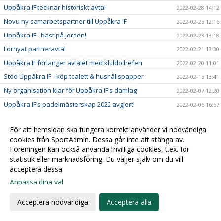
Uppåkra IF tecknar historiskt avtal
2022-02-28 14:12
Novu ny samarbetspartner till Uppåkra IF
2022-02-25 12:16
Uppåkra IF - bäst på jorden!
2022-02-23 13:18
Förnyat partneravtal
2022-02-21 13:30
Uppåkra IF förlänger avtalet med klubbchefen
2022-02-20 11:01
Stöd Uppåkra IF - köp toalett & hushållspapper
2022-02-15 13:41
Ny organisation klar för Uppåkra IF:s damlag
2022-02-07 12:20
Uppåkra IF:s padelmästerskap 2022 avgjort!
2022-02-06 16:57
Säg hej till vår nya maskot!
2022-02-04 11:39
För att hemsidan ska fungera korrekt använder vi nödvändiga
Sparbanken Skåne utökar sitt samarbete med Uppåkra
2022-01-09 09:06
cookies från SportAdmin. Dessa går inte att stänga av.
IF
Föreningen kan också använda frivilliga cookies, t.ex. för
Ultras tackar för stödet
2022-01-07 15:25
statistik eller marknadsföring. Du väljer själv om du vill
acceptera dessa.
Anpassa dina val
Cookie-
Gå till
inställningar
Webbversion
Acceptera nödvändiga
Acceptera alla