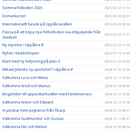
Sommarfotbollen 2025
2025-03-12 11:14
Domarkurser
2025-03-10 22:01
Internationellt besök på Uppåkravallen
2025-03-03 08:59
Passa på att köpa nya fotbollsskor via erbjudande från
2025-02-27 11:31
Stadium
Ny styrelse i Uppåkra IF
2025-02-25 11:04
Nyhet i klubbshopen
2025-01-15 13:45
Klart med ny belysning på plan 3
2025-01-13 14:25
Mikael Jelenko ny sportchef i Uppåkra IF
2024-12-19 15:59
Välkomna Luca och Niklas
2024-12-17 12:45
Välkomna Arvid och Marius
2024-12-16 08:30
Bingolotter till uppesittarkvällen med hemleverans
2024-12-13 16:30
Välkomna Anton och Edward
2024-12-13 10:28
Vi plockar hem pojkarna från Åkarp
2024-12-12 08:37
Välkomna Gudmundur och Gustav
2024-12-11 08:41
Välkomna Elin och Melvin
2024-12-10 08:04