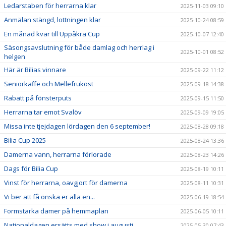
Ledarstaben för herrarna klar
2025-11-03 09:10
Anmälan stängd, lottningen klar
2025-10-24 08:59
En månad kvar till Uppåkra Cup
2025-10-07 12:40
Säsongsavslutning för både damlag och herrlag i
2025-10-01 08:52
helgen
Här är Bilias vinnare
2025-09-22 11:12
Seniorkaffe och Mellefrukost
2025-09-18 14:38
Rabatt på fönsterputs
2025-09-15 11:50
Herrarna tar emot Svalöv
2025-09-09 19:05
Missa inte tjejdagen lördagen den 6 september!
2025-08-28 09:18
Bilia Cup 2025
2025-08-24 13:36
Damerna vann, herrarna förlorade
2025-08-23 14:26
Dags för Bilia Cup
2025-08-19 10:11
Vinst för herrarna, oavgjort för damerna
2025-08-11 10:31
Vi ber att få önska er alla en...
2025-06-19 18:54
Formstarka damer på hemmaplan
2025-06-05 10:11
Nationaldagen ersätts med show i augusti
2025-05-30 07:43