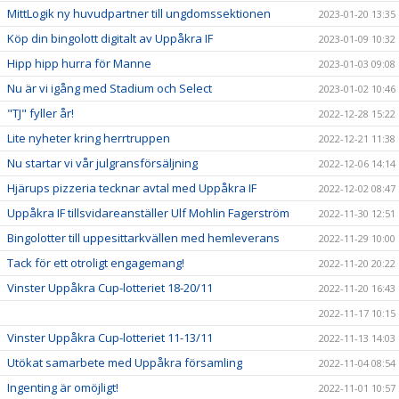
MittLogik ny huvudpartner till ungdomssektionen
2023-01-20 13:35
Köp din bingolott digitalt av Uppåkra IF
2023-01-09 10:32
Hipp hipp hurra för Manne
2023-01-03 09:08
Nu är vi igång med Stadium och Select
2023-01-02 10:46
"TJ" fyller år!
2022-12-28 15:22
Lite nyheter kring herrtruppen
2022-12-21 11:38
Nu startar vi vår julgransförsäljning
2022-12-06 14:14
Hjärups pizzeria tecknar avtal med Uppåkra IF
2022-12-02 08:47
Uppåkra IF tillsvidareanställer Ulf Mohlin Fagerström
2022-11-30 12:51
Bingolotter till uppesittarkvällen med hemleverans
2022-11-29 10:00
Tack för ett otroligt engagemang!
2022-11-20 20:22
Vinster Uppåkra Cup-lotteriet 18-20/11
2022-11-20 16:43
2022-11-17 10:15
Vinster Uppåkra Cup-lotteriet 11-13/11
2022-11-13 14:03
Utökat samarbete med Uppåkra församling
2022-11-04 08:54
Ingenting är omöjligt!
2022-11-01 10:57