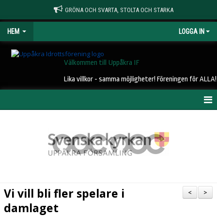
GRÖNA OCH SVARTA, STOLTA OCH STARKA
HEM
LOGGA IN
Välkommen till Uppåkra IF
Lika villkor - samma möjligheter! Föreningen för ALLA!
HEM
NYHETER
OM UIF
KONTAKT
Vi vill bli fler spelare i
<
>
STYRELSE
damlaget