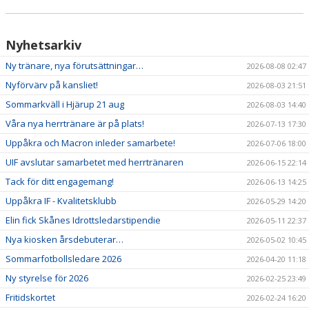
Nyhetsarkiv
Ny tränare, nya förutsättningar…
2026-08-08 02:47
Nyförvärv på kansliet!
2026-08-03 21:51
Sommarkväll i Hjärup 21 aug
2026-08-03 14:40
Våra nya herrtränare är på plats!
2026-07-13 17:30
Uppåkra och Macron inleder samarbete!
2026-07-06 18:00
UIF avslutar samarbetet med herrtränaren
2026-06-15 22:14
Tack för ditt engagemang!
2026-06-13 14:25
Uppåkra IF - Kvalitetsklubb
2026-05-29 14:20
Elin fick Skånes Idrottsledarstipendie
2026-05-11 22:37
Nya kiosken årsdebuterar…
2026-05-02 10:45
Sommarfotbollsledare 2026
2026-04-20 11:18
Ny styrelse för 2026
2026-02-25 23:49
Fritidskortet
2026-02-24 16:20