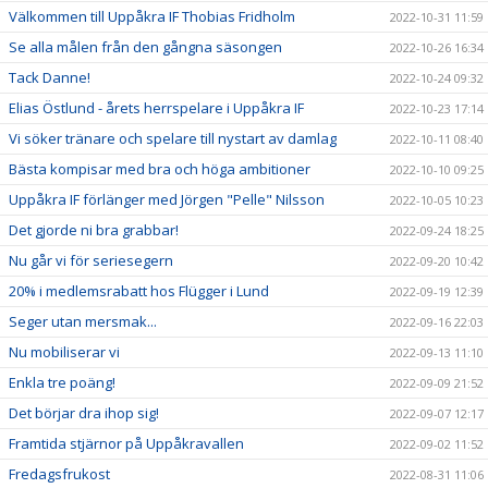
Välkommen till Uppåkra IF Thobias Fridholm
2022-10-31 11:59
Se alla målen från den gångna säsongen
2022-10-26 16:34
Tack Danne!
2022-10-24 09:32
Elias Östlund - årets herrspelare i Uppåkra IF
2022-10-23 17:14
Vi söker tränare och spelare till nystart av damlag
2022-10-11 08:40
Bästa kompisar med bra och höga ambitioner
2022-10-10 09:25
Uppåkra IF förlänger med Jörgen "Pelle" Nilsson
2022-10-05 10:23
Det gjorde ni bra grabbar!
2022-09-24 18:25
Nu går vi för seriesegern
2022-09-20 10:42
20% i medlemsrabatt hos Flügger i Lund
2022-09-19 12:39
Seger utan mersmak...
2022-09-16 22:03
Nu mobiliserar vi
2022-09-13 11:10
Enkla tre poäng!
2022-09-09 21:52
Det börjar dra ihop sig!
2022-09-07 12:17
Framtida stjärnor på Uppåkravallen
2022-09-02 11:52
Fredagsfrukost
2022-08-31 11:06