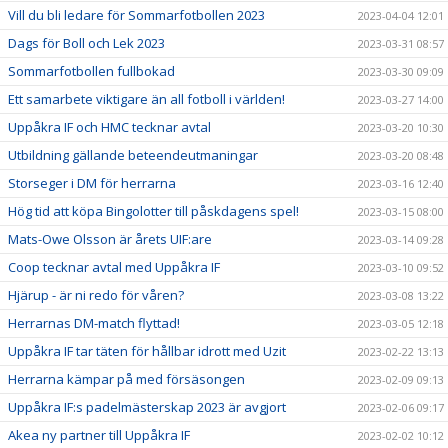
Vill du bli ledare för Sommarfotbollen 2023
2023-04-04 12:01
Dags för Boll och Lek 2023
2023-03-31 08:57
Sommarfotbollen fullbokad
2023-03-30 09:09
Ett samarbete viktigare än all fotboll i världen!
2023-03-27 14:00
Uppåkra IF och HMC tecknar avtal
2023-03-20 10:30
Utbildning gällande beteendeutmaningar
2023-03-20 08:48
Storseger i DM för herrarna
2023-03-16 12:40
Hög tid att köpa Bingolotter till påskdagens spel!
2023-03-15 08:00
Mats-Owe Olsson är årets UIF:are
2023-03-14 09:28
Coop tecknar avtal med Uppåkra IF
2023-03-10 09:52
Hjärup - är ni redo för våren?
2023-03-08 13:22
Herrarnas DM-match flyttad!
2023-03-05 12:18
Uppåkra IF tar täten för hållbar idrott med Uzit
2023-02-22 13:13
Herrarna kämpar på med försäsongen
2023-02-09 09:13
Uppåkra IF:s padelmästerskap 2023 är avgjort
2023-02-06 09:17
Akea ny partner till Uppåkra IF
2023-02-02 10:12