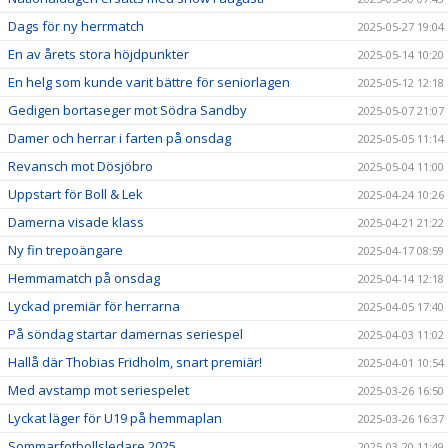
Dags för ny herrmatch
2025-05-27 19:04
En av årets stora höjdpunkter
2025-05-14 10:20
En helg som kunde varit bättre för seniorlagen
2025-05-12 12:18
Gedigen bortaseger mot Södra Sandby
2025-05-07 21:07
Damer och herrar i farten på onsdag
2025-05-05 11:14
Revansch mot Dösjöbro
2025-05-04 11:00
Uppstart för Boll & Lek
2025-04-24 10:26
Damerna visade klass
2025-04-21 21:22
Ny fin trepoängare
2025-04-17 08:59
Hemmamatch på onsdag
2025-04-14 12:18
Lyckad premiär för herrarna
2025-04-05 17:40
På söndag startar damernas seriespel
2025-04-03 11:02
Hallå där Thobias Fridholm, snart premiär!
2025-04-01 10:54
Med avstamp mot seriespelet
2025-03-26 16:50
Lyckat läger för U19 på hemmaplan
2025-03-26 16:37
Sommarfotbollsledare 2025
2025-03-20 11:49