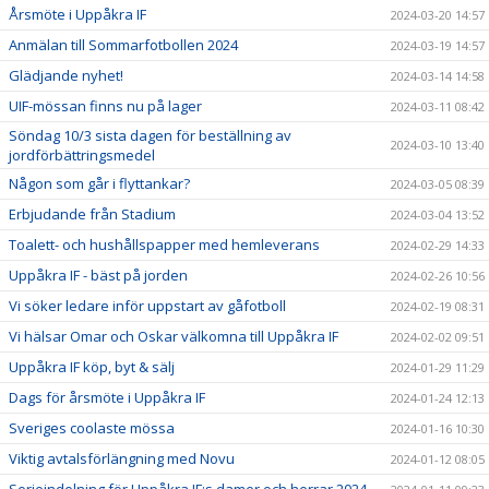
Årsmöte i Uppåkra IF
2024-03-20 14:57
Anmälan till Sommarfotbollen 2024
2024-03-19 14:57
Glädjande nyhet!
2024-03-14 14:58
UIF-mössan finns nu på lager
2024-03-11 08:42
Söndag 10/3 sista dagen för beställning av
2024-03-10 13:40
jordförbättringsmedel
Någon som går i flyttankar?
2024-03-05 08:39
Erbjudande från Stadium
2024-03-04 13:52
Toalett- och hushållspapper med hemleverans
2024-02-29 14:33
Uppåkra IF - bäst på jorden
2024-02-26 10:56
Vi söker ledare inför uppstart av gåfotboll
2024-02-19 08:31
Vi hälsar Omar och Oskar välkomna till Uppåkra IF
2024-02-02 09:51
Uppåkra IF köp, byt & sälj
2024-01-29 11:29
Dags för årsmöte i Uppåkra IF
2024-01-24 12:13
Sveriges coolaste mössa
2024-01-16 10:30
Viktig avtalsförlängning med Novu
2024-01-12 08:05