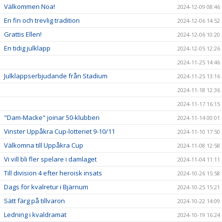
Välkommen Noa!
2024-12-09 08:46
En fin och trevlig tradition
2024-12-06 14:52
Grattis Ellen!
2024-12-06 10:20
En tidig julklapp
2024-12-05 12:26
2024-11-25 14:46
Julklappserbjudande från Stadium
2024-11-25 13:16
2024-11-18 12:36
2024-11-17 16:15
"Dam-Macke" joinar 50-klubben
2024-11-14 00:01
Vinster Uppåkra Cup-lotteriet 9-10/11
2024-11-10 17:50
Välkomna till Uppåkra Cup
2024-11-08 12:58
Vi vill bli fler spelare i damlaget
2024-11-04 11:11
Till division 4 efter heroisk insats
2024-10-26 15:58
Dags för kvalretur i Bjärnum
2024-10-25 15:21
Sätt färg på tillvaron
2024-10-22 14:09
Ledning i kvaldramat
2024-10-19 16:24