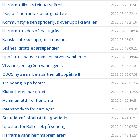
Herrarna tillbaks i vinnarspåret!
2022-05-28 16:49
"Seppe" herrarnas poängräddare
2022-05-19 22:14
Kommunstyrelsen sprider ljus över Uppåkravallen
2022-05-18 21:34
Herrarna trivdes på naturgräset
2022-05-13 20:56
Kanske inte kosläpp, men nästan...
2022-05-13 07:11
Skånes Idrottsledarstipendier
2022-05-12 09:23
Uppåkra IF pausar damseniorverksamheten
2022-05-08 19:44
Vi vann igen…gröna vann igen…
2022-05-04 21:07
OBOS ny samarbetspartner till Uppåkra IF
2022-05-02 07:08
Tre poäng in på kontot
2022-04-29 21:14
Klubbchefen har ordet
2022-04-29 16:55
Hemmamatch för herrarna
2022-04-29 10:51
Intensivt dygn för damlaget
2022-04-27 09:31
Sur uddamålsförlust i tidig seriefinal
2022-04-24 15:57
Uppstart för Boll o Lek på söndag
2022-04-20 07:32
Herrarna vann hemmapremiären!
2022-04-18 16:51