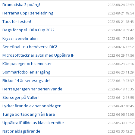
Dramatiska 3 poäng!
2022-08-24 22:59
Herrarna upp i serieledning
2022-08-21 18:54
Tack för festen!
2022-08-21 18:43
Dags för spel i Bilia Cup 2022
2022-08-18 09:42
Kryss i seriefinalen!
2022-08-17 21:09
Seriefinal - nu behöver vi DIG!
2022-08-16 13:52
Microsoft tecknar avtal med Uppåkra IF
2022-06-29 17:56
Kämpaseger och semester
2022-06-23 22:16
Sommarfotbollen är igång
2022-06-20 11:29
Flickor 14 år seriesegrade!
2022-06-19 23:37
Herrseger igen när serien vände
2022-06-18 16:35
Storseger på Vallen!
2022-06-12 15:55
Lyckat firande av nationaldagen
2022-06-07 10:45
Tunga bortapoäng från Bara
2022-06-05 16:05
Uppåkra IF tilldelas klassikermöte
2022-05-30 15:52
Nationaldagsfirande
2022-05-30 12:21