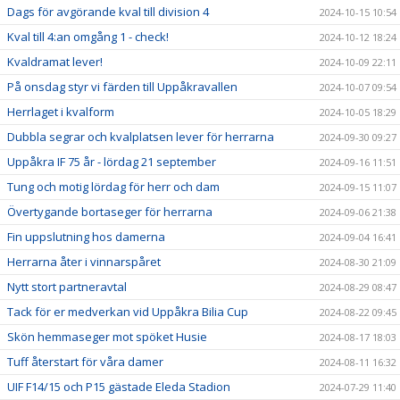
Dags för avgörande kval till division 4
2024-10-15 10:54
Kval till 4:an omgång 1 - check!
2024-10-12 18:24
Kvaldramat lever!
2024-10-09 22:11
På onsdag styr vi färden till Uppåkravallen
2024-10-07 09:54
Herrlaget i kvalform
2024-10-05 18:29
Dubbla segrar och kvalplatsen lever för herrarna
2024-09-30 09:27
Uppåkra IF 75 år - lördag 21 september
2024-09-16 11:51
Tung och motig lördag för herr och dam
2024-09-15 11:07
Övertygande bortaseger för herrarna
2024-09-06 21:38
Fin uppslutning hos damerna
2024-09-04 16:41
Herrarna åter i vinnarspåret
2024-08-30 21:09
Nytt stort partneravtal
2024-08-29 08:47
Tack för er medverkan vid Uppåkra Bilia Cup
2024-08-22 09:45
Skön hemmaseger mot spöket Husie
2024-08-17 18:03
Tuff återstart för våra damer
2024-08-11 16:32
UIF F14/15 och P15 gästade Eleda Stadion
2024-07-29 11:40