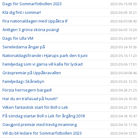
Dags för Sommarfotbollen 2023
2023-06-15 09:55
Klä dig fint i sommar!
2023-06-09 10:21
Fira nationaldagen med Uppåkra IF
2023-06-05 08:43
Äntligen 3 gröna sköna poäng!
2023-06-03 15:26
Dags för Lilla VM
2023-05-26 09:47
Serieledarna ångar på
2023-05-24 19:50
Nationaldagsfirande i Hjärups park den 6 juni
2023-05-16 11:23
Familjedag som vi gärna vill kalla för lyckad
2023-05-06 17:01
Gräspremiär på Uppåkravallen
2023-05-04 08:46
Familjedag i Skånebyn
2023-05-02 12:35
Första herrsegern bärgad!
2023-04-28 21:25
Har du en träfasad på huset?
2023-04-26 10:45
Vilken fantastisk start för Boll o Lek
2023-04-23 11:39
På söndag startar Boll o Lek för årgång 2018
2023-04-18 10:47
Oavgjord premiär med trevlig inramning
2023-04-10 17:56
Vill du bli ledare för Sommarfotbollen 2023
2023-04-04 12:01