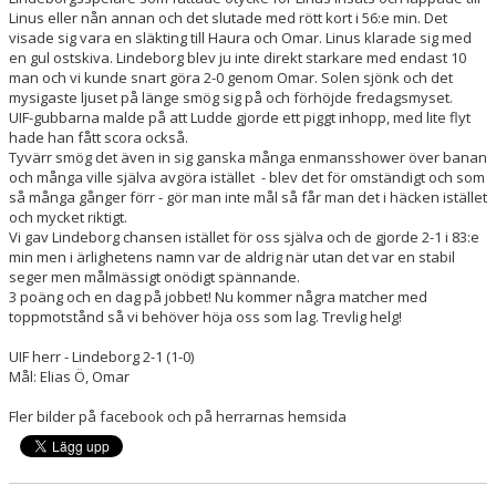
Linus eller nån annan och det slutade med rött kort i 56:e min. Det
visade sig vara en släkting till Haura och Omar. Linus klarade sig med
en gul ostskiva. Lindeborg blev ju inte direkt starkare med endast 10
man och vi kunde snart göra 2-0 genom Omar. Solen sjönk och det
mysigaste ljuset på länge smög sig på och förhöjde fredagsmyset.
UIF-gubbarna malde på att Ludde gjorde ett piggt inhopp, med lite flyt
hade han fått scora också.
Tyvärr smög det även in sig ganska många enmansshower över banan
och många ville själva avgöra istället - blev det för omständigt och som
så många gånger förr - gör man inte mål så får man det i häcken istället
och mycket riktigt.
Vi gav Lindeborg chansen istället för oss själva och de gjorde 2-1 i 83:e
min men i ärlighetens namn var de aldrig när utan det var en stabil
seger men målmässigt onödigt spännande.
3 poäng och en dag på jobbet! Nu kommer några matcher med
toppmotstånd så vi behöver höja oss som lag. Trevlig helg!
UIF herr - Lindeborg 2-1 (1-0)
Mål: Elias Ö, Omar
Fler bilder på facebook och på herrarnas hemsida