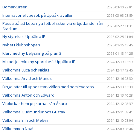
Domarkurser
2025-03-10 22:01
Internationellt besök på Uppåkravallen
2025-03-03 08:59
Passa på att köpa nya fotbollsskor via erbjudande från
2025-02-27 11:31
Stadium
Ny styrelse i Uppåkra IF
2025-02-25 11:04
Nyhet i klubbshopen
2025-01-15 13:45
Klart med ny belysning på plan 3
2025-01-13 14:25
Mikael Jelenko ny sportchef i Uppåkra IF
2024-12-19 15:59
Välkomna Luca och Niklas
2024-12-17 12:45
Välkomna Arvid och Marius
2024-12-16 08:30
Bingolotter till uppesittarkvällen med hemleverans
2024-12-13 16:30
Välkomna Anton och Edward
2024-12-13 10:28
Vi plockar hem pojkarna från Åkarp
2024-12-12 08:37
Välkomna Gudmundur och Gustav
2024-12-11 08:41
Välkomna Elin och Melvin
2024-12-10 08:04
Välkommen Noa!
2024-12-09 08:46