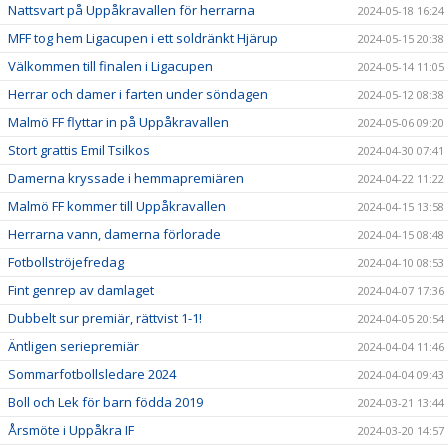
Nattsvart på Uppåkravallen för herrarna
2024-05-18 16:24
MFF tog hem Ligacupen i ett soldränkt Hjärup
2024-05-15 20:38
Välkommen till finalen i Ligacupen
2024-05-14 11:05
Herrar och damer i farten under söndagen
2024-05-12 08:38
Malmö FF flyttar in på Uppåkravallen
2024-05-06 09:20
Stort grattis Emil Tsilkos
2024-04-30 07:41
Damerna kryssade i hemmapremiären
2024-04-22 11:22
Malmö FF kommer till Uppåkravallen
2024-04-15 13:58
Herrarna vann, damerna förlorade
2024-04-15 08:48
Fotbollströjefredag
2024-04-10 08:53
Fint genrep av damlaget
2024-04-07 17:36
Dubbelt sur premiär, rättvist 1-1!
2024-04-05 20:54
Äntligen seriepremiär
2024-04-04 11:46
Sommarfotbollsledare 2024
2024-04-04 09:43
Boll och Lek för barn födda 2019
2024-03-21 13:44
Årsmöte i Uppåkra IF
2024-03-20 14:57