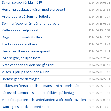
Sviten sprack för Malmö FF
2024-06-26 08:01
Herrarna avslutade våren med storseger!
2024-06-20 21:33
Årets ledare på Sommarfotbollen
2024-06-18 10:07
Sommarfotbollen är igång - underbart!
2024-06-18 08:02
Kaffe kaka - tredje raka!
2024-06-15 15:57
Dags för Sommarfotbollen
2024-06-14 10:55
Tredje raka - kladdkaka
2024-06-02 19:43
Herrarna tillbaka i vinnarspåret!
2024-06-02 16:11
Fyra segrar, en ligacuptitel
2024-05-31 21:43
Sista chansen för den här gången!
2024-05-30 08:18
Vi ses i Hjärups park den 6 juni!
2024-05-28 10:03
Bortaseger för damlaget
2024-05-26 22:31
Folkfesten fortsätter tillsammans med himmelsblått
2024-05-25 19:30
Låt oss tillsammans skapa en folkfest på lördag
2024-05-21 11:48
Vinst för Spanien och Nederländerna på Uppåkravallen
2024-05-20 08:48
Damlaget sken ikapp med solen
2024-05-19 16:06