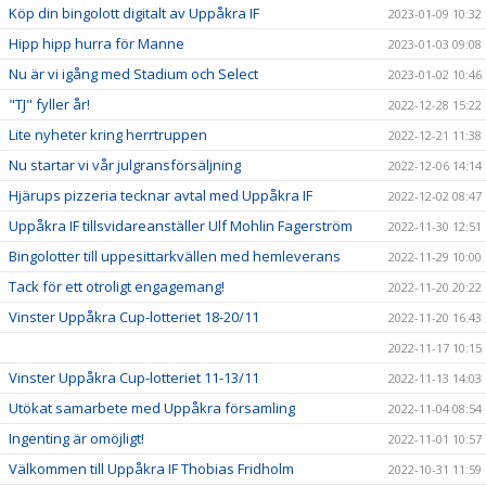
Köp din bingolott digitalt av Uppåkra IF
2023-01-09 10:32
Hipp hipp hurra för Manne
2023-01-03 09:08
Nu är vi igång med Stadium och Select
2023-01-02 10:46
"TJ" fyller år!
2022-12-28 15:22
Lite nyheter kring herrtruppen
2022-12-21 11:38
Nu startar vi vår julgransförsäljning
2022-12-06 14:14
Hjärups pizzeria tecknar avtal med Uppåkra IF
2022-12-02 08:47
Uppåkra IF tillsvidareanställer Ulf Mohlin Fagerström
2022-11-30 12:51
Bingolotter till uppesittarkvällen med hemleverans
2022-11-29 10:00
Tack för ett otroligt engagemang!
2022-11-20 20:22
Vinster Uppåkra Cup-lotteriet 18-20/11
2022-11-20 16:43
2022-11-17 10:15
Vinster Uppåkra Cup-lotteriet 11-13/11
2022-11-13 14:03
Utökat samarbete med Uppåkra församling
2022-11-04 08:54
Ingenting är omöjligt!
2022-11-01 10:57
Välkommen till Uppåkra IF Thobias Fridholm
2022-10-31 11:59