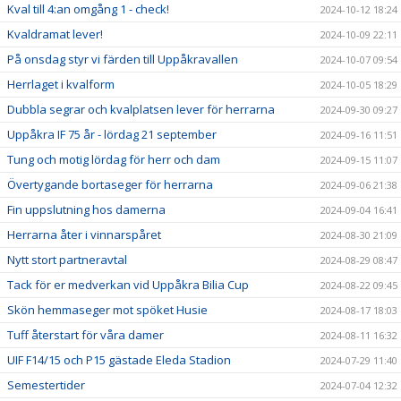
Kval till 4:an omgång 1 - check!
2024-10-12 18:24
Kvaldramat lever!
2024-10-09 22:11
På onsdag styr vi färden till Uppåkravallen
2024-10-07 09:54
Herrlaget i kvalform
2024-10-05 18:29
Dubbla segrar och kvalplatsen lever för herrarna
2024-09-30 09:27
Uppåkra IF 75 år - lördag 21 september
2024-09-16 11:51
Tung och motig lördag för herr och dam
2024-09-15 11:07
Övertygande bortaseger för herrarna
2024-09-06 21:38
Fin uppslutning hos damerna
2024-09-04 16:41
Herrarna åter i vinnarspåret
2024-08-30 21:09
Nytt stort partneravtal
2024-08-29 08:47
Tack för er medverkan vid Uppåkra Bilia Cup
2024-08-22 09:45
Skön hemmaseger mot spöket Husie
2024-08-17 18:03
Tuff återstart för våra damer
2024-08-11 16:32
UIF F14/15 och P15 gästade Eleda Stadion
2024-07-29 11:40
Semestertider
2024-07-04 12:32