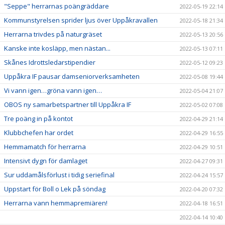
"Seppe" herrarnas poängräddare
2022-05-19 22:14
Kommunstyrelsen sprider ljus över Uppåkravallen
2022-05-18 21:34
Herrarna trivdes på naturgräset
2022-05-13 20:56
Kanske inte kosläpp, men nästan...
2022-05-13 07:11
Skånes Idrottsledarstipendier
2022-05-12 09:23
Uppåkra IF pausar damseniorverksamheten
2022-05-08 19:44
Vi vann igen…gröna vann igen…
2022-05-04 21:07
OBOS ny samarbetspartner till Uppåkra IF
2022-05-02 07:08
Tre poäng in på kontot
2022-04-29 21:14
Klubbchefen har ordet
2022-04-29 16:55
Hemmamatch för herrarna
2022-04-29 10:51
Intensivt dygn för damlaget
2022-04-27 09:31
Sur uddamålsförlust i tidig seriefinal
2022-04-24 15:57
Uppstart för Boll o Lek på söndag
2022-04-20 07:32
Herrarna vann hemmapremiären!
2022-04-18 16:51
2022-04-14 10:40