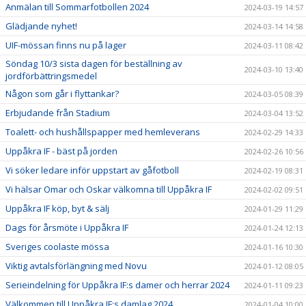
Anmälan till Sommarfotbollen 2024
2024-03-19 14:57
Glädjande nyhet!
2024-03-14 14:58
UIF-mössan finns nu på lager
2024-03-11 08:42
Söndag 10/3 sista dagen för beställning av
2024-03-10 13:40
jordförbättringsmedel
Någon som går i flyttankar?
2024-03-05 08:39
Erbjudande från Stadium
2024-03-04 13:52
Toalett- och hushållspapper med hemleverans
2024-02-29 14:33
Uppåkra IF - bäst på jorden
2024-02-26 10:56
Vi söker ledare inför uppstart av gåfotboll
2024-02-19 08:31
Vi hälsar Omar och Oskar välkomna till Uppåkra IF
2024-02-02 09:51
Uppåkra IF köp, byt & sälj
2024-01-29 11:29
Dags för årsmöte i Uppåkra IF
2024-01-24 12:13
Sveriges coolaste mössa
2024-01-16 10:30
Viktig avtalsförlängning med Novu
2024-01-12 08:05
Serieindelning för Uppåkra IF:s damer och herrar 2024
2024-01-11 09:23
Välkommen till Uppåkra IF:s damlag 2024
2024-01-04 10:00