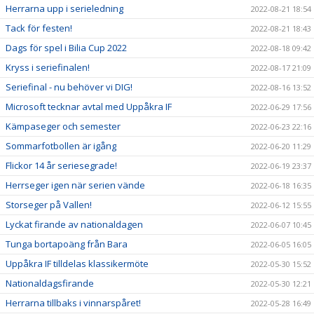
Herrarna upp i serieledning
2022-08-21 18:54
Tack för festen!
2022-08-21 18:43
Dags för spel i Bilia Cup 2022
2022-08-18 09:42
Kryss i seriefinalen!
2022-08-17 21:09
Seriefinal - nu behöver vi DIG!
2022-08-16 13:52
Microsoft tecknar avtal med Uppåkra IF
2022-06-29 17:56
Kämpaseger och semester
2022-06-23 22:16
Sommarfotbollen är igång
2022-06-20 11:29
Flickor 14 år seriesegrade!
2022-06-19 23:37
Herrseger igen när serien vände
2022-06-18 16:35
Storseger på Vallen!
2022-06-12 15:55
Lyckat firande av nationaldagen
2022-06-07 10:45
Tunga bortapoäng från Bara
2022-06-05 16:05
Uppåkra IF tilldelas klassikermöte
2022-05-30 15:52
Nationaldagsfirande
2022-05-30 12:21
Herrarna tillbaks i vinnarspåret!
2022-05-28 16:49