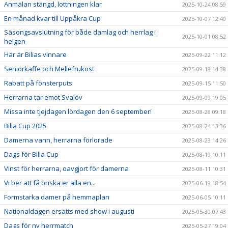
Anmälan stängd, lottningen klar
2025-10-24 08:59
En månad kvar till Uppåkra Cup
2025-10-07 12:40
Säsongsavslutning för både damlag och herrlag i
2025-10-01 08:52
helgen
Här är Bilias vinnare
2025-09-22 11:12
Seniorkaffe och Mellefrukost
2025-09-18 14:38
Rabatt på fönsterputs
2025-09-15 11:50
Herrarna tar emot Svalöv
2025-09-09 19:05
Missa inte tjejdagen lördagen den 6 september!
2025-08-28 09:18
Bilia Cup 2025
2025-08-24 13:36
Damerna vann, herrarna förlorade
2025-08-23 14:26
Dags för Bilia Cup
2025-08-19 10:11
Vinst för herrarna, oavgjort för damerna
2025-08-11 10:31
Vi ber att få önska er alla en...
2025-06-19 18:54
Formstarka damer på hemmaplan
2025-06-05 10:11
Nationaldagen ersätts med show i augusti
2025-05-30 07:43
Dags för ny herrmatch
2025-05-27 19:04