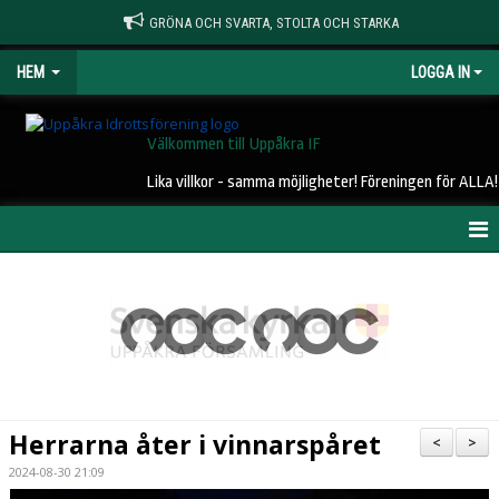
GRÖNA OCH SVARTA, STOLTA OCH STARKA
HEM
LOGGA IN
Välkommen till Uppåkra IF
Lika villkor - samma möjligheter! Föreningen för ALLA!
HEM
NYHETER
OM UIF
KONTAKT
Herrarna åter i vinnarspåret
<
>
STYRELSE
2024-08-30 21:09