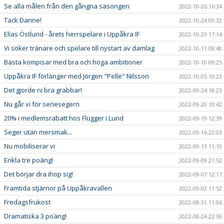
Se alla målen från den gångna säsongen
2022-10-26 16:34
Tack Danne!
2022-10-24 09:32
Elias Östlund - årets herrspelare i Uppåkra IF
2022-10-23 17:14
Vi söker tränare och spelare till nystart av damlag
2022-10-11 08:40
Bästa kompisar med bra och höga ambitioner
2022-10-10 09:25
Uppåkra IF förlänger med Jörgen "Pelle" Nilsson
2022-10-05 10:23
Det gjorde ni bra grabbar!
2022-09-24 18:25
Nu går vi för seriesegern
2022-09-20 10:42
20% i medlemsrabatt hos Flügger i Lund
2022-09-19 12:39
Seger utan mersmak...
2022-09-16 22:03
Nu mobiliserar vi
2022-09-13 11:10
Enkla tre poäng!
2022-09-09 21:52
Det börjar dra ihop sig!
2022-09-07 12:17
Framtida stjärnor på Uppåkravallen
2022-09-02 11:52
Fredagsfrukost
2022-08-31 11:06
Dramatiska 3 poäng!
2022-08-24 22:59