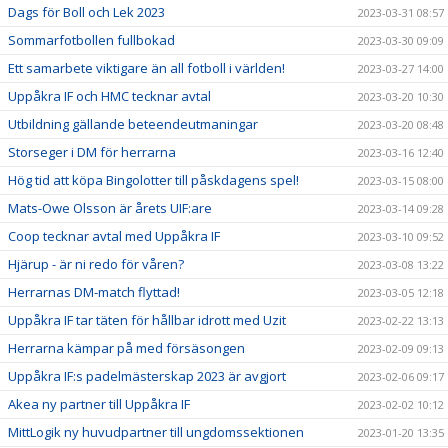
Dags för Boll och Lek 2023
2023-03-31 08:57
Sommarfotbollen fullbokad
2023-03-30 09:09
Ett samarbete viktigare än all fotboll i världen!
2023-03-27 14:00
Uppåkra IF och HMC tecknar avtal
2023-03-20 10:30
Utbildning gällande beteendeutmaningar
2023-03-20 08:48
Storseger i DM för herrarna
2023-03-16 12:40
Hög tid att köpa Bingolotter till påskdagens spel!
2023-03-15 08:00
Mats-Owe Olsson är årets UIF:are
2023-03-14 09:28
Coop tecknar avtal med Uppåkra IF
2023-03-10 09:52
Hjärup - är ni redo för våren?
2023-03-08 13:22
Herrarnas DM-match flyttad!
2023-03-05 12:18
Uppåkra IF tar täten för hållbar idrott med Uzit
2023-02-22 13:13
Herrarna kämpar på med försäsongen
2023-02-09 09:13
Uppåkra IF:s padelmästerskap 2023 är avgjort
2023-02-06 09:17
Akea ny partner till Uppåkra IF
2023-02-02 10:12
MittLogik ny huvudpartner till ungdomssektionen
2023-01-20 13:35