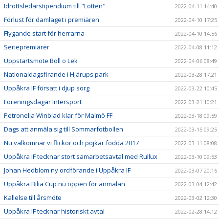
Idrottsledarstipendium till "Lotten"
2022-04-11 14:40
Förlust för damlaget i premiären
2022-04-10 17:25
Flygande start för herrarna
2022-04-10 14:56
Seriepremiärer
2022-04-08 11:12
Uppstartsmöte Boll o Lek
2022-04-06 08:49
Nationaldagsfirande i Hjärups park
2022-03-28 17:21
Uppåkra IF försatt i djup sorg
2022-03-22 10:45
Föreningsdagar Intersport
2022-03-21 10:21
Petronella Winblad klar för Malmö FF
2022-03-18 09:59
Dags att anmäla sig till Sommarfotbollen
2022-03-15 09:25
Nu välkomnar vi flickor och pojkar födda 2017
2022-03-11 08:08
Uppåkra IF tecknar stort samarbetsavtal med Rullux
2022-03-10 09:53
Johan Hedblom ny ordförande i Uppåkra IF
2022-03-07 20:16
Uppåkra Bilia Cup nu öppen för anmälan
2022-03-04 12:42
Kallelse till årsmöte
2022-03-02 12:30
Uppåkra IF tecknar historiskt avtal
2022-02-28 14:12