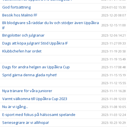
God fortsättning
2024-01-02 15:30
Besök hos Malmö FF
2023-12-20 08:07
Bli blodgivare så räddar du liv och stödjer även Uppåkra
2023-12-15 11:00
IF
Bingolotter och julgranar
2023-12-06 14:21
Dags att köpa julgran! Stöd Uppåkra IF
2023-11-27 09:33
Klubbchefen har ordet
2023-11-19 20:50
2023-11-19 15:49
Dags för andra helgen av Uppåkra Cup
2023-11-17 08:48
Sprid gärna denna glada nyhet!
2023-11-15 15:19
2023-11-12 15:55
Nya tränare för våra juniorer
2023-11-11 16:28
Varmt välkomna till Uppåkra Cup 2023
2023-11-09 12:03
Nu är vi igång...
2023-11-08 10:05
E-sport med fokus på hälsosamt spelande
2023-11-03 12:24
Seriesegrare är vi allihopa!
2023-10-23 10:29