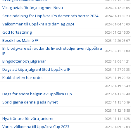
Viktig avtalsförlängning med Novu
2024-01-12 08:05
Serieindelning för Uppåkra IF:s damer och herrar 2024
2024-01-11 09:23
Välkommen till Uppåkra IF:s damlag 2024
2024-01-04 10:00
God fortsättning
2024-01-02 15:30
Besök hos Malmö FF
2023-12-20 08:07
Bli blodgivare så räddar du liv och stödjer även Uppåkra
2023-12-15 11:00
IF
Bingolotter och julgranar
2023-12-06 14:21
Dags att köpa julgran! Stöd Uppåkra IF
2023-11-27 09:33
Klubbchefen har ordet
2023-11-19 20:50
2023-11-19 15:49
Dags för andra helgen av Uppåkra Cup
2023-11-17 08:48
Sprid gärna denna glada nyhet!
2023-11-15 15:19
2023-11-12 15:55
Nya tränare för våra juniorer
2023-11-11 16:28
Varmt välkomna till Uppåkra Cup 2023
2023-11-09 12:03