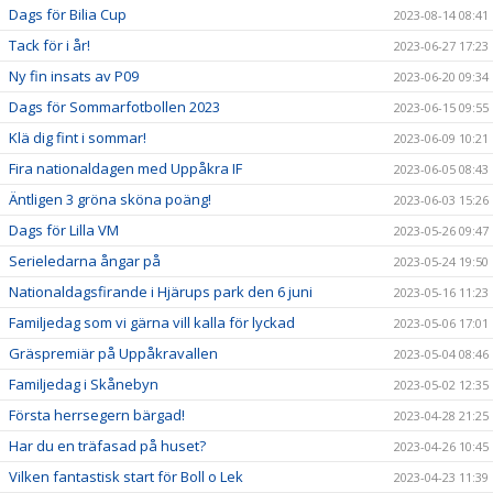
Dags för Bilia Cup
2023-08-14 08:41
Tack för i år!
2023-06-27 17:23
Ny fin insats av P09
2023-06-20 09:34
Dags för Sommarfotbollen 2023
2023-06-15 09:55
Klä dig fint i sommar!
2023-06-09 10:21
Fira nationaldagen med Uppåkra IF
2023-06-05 08:43
Äntligen 3 gröna sköna poäng!
2023-06-03 15:26
Dags för Lilla VM
2023-05-26 09:47
Serieledarna ångar på
2023-05-24 19:50
Nationaldagsfirande i Hjärups park den 6 juni
2023-05-16 11:23
Familjedag som vi gärna vill kalla för lyckad
2023-05-06 17:01
Gräspremiär på Uppåkravallen
2023-05-04 08:46
Familjedag i Skånebyn
2023-05-02 12:35
Första herrsegern bärgad!
2023-04-28 21:25
Har du en träfasad på huset?
2023-04-26 10:45
Vilken fantastisk start för Boll o Lek
2023-04-23 11:39