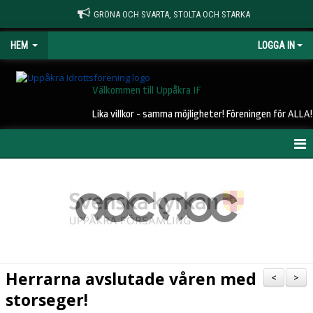
GRÖNA OCH SVARTA, STOLTA OCH STARKA
HEM
LOGGA IN
Välkommen till Uppåkra IF
Lika villkor - samma möjligheter! Föreningen för ALLA!
HEM
NYHETER
OM UIF
KONTAKT
Herrarna avslutade våren med
<
>
STYRELSE
storseger!