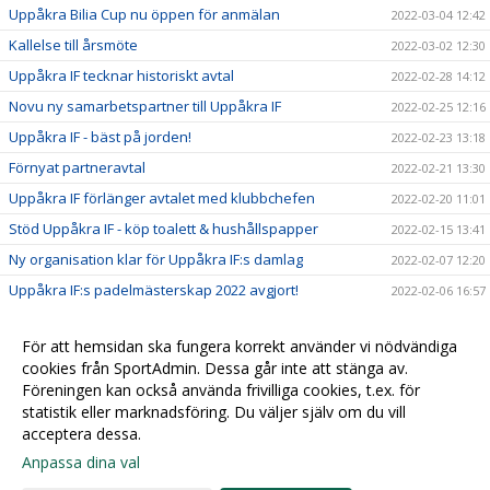
Uppåkra Bilia Cup nu öppen för anmälan
2022-03-04 12:42
Kallelse till årsmöte
2022-03-02 12:30
Uppåkra IF tecknar historiskt avtal
2022-02-28 14:12
Novu ny samarbetspartner till Uppåkra IF
2022-02-25 12:16
Uppåkra IF - bäst på jorden!
2022-02-23 13:18
Förnyat partneravtal
2022-02-21 13:30
Uppåkra IF förlänger avtalet med klubbchefen
2022-02-20 11:01
Stöd Uppåkra IF - köp toalett & hushållspapper
2022-02-15 13:41
Ny organisation klar för Uppåkra IF:s damlag
2022-02-07 12:20
Uppåkra IF:s padelmästerskap 2022 avgjort!
2022-02-06 16:57
Säg hej till vår nya maskot!
2022-02-04 11:39
För att hemsidan ska fungera korrekt använder vi nödvändiga
Sparbanken Skåne utökar sitt samarbete med Uppåkra
2022-01-09 09:06
cookies från SportAdmin. Dessa går inte att stänga av.
IF
Föreningen kan också använda frivilliga cookies, t.ex. för
Ultras tackar för stödet
2022-01-07 15:25
statistik eller marknadsföring. Du väljer själv om du vill
acceptera dessa.
Anpassa dina val
Cookie-
Gå till