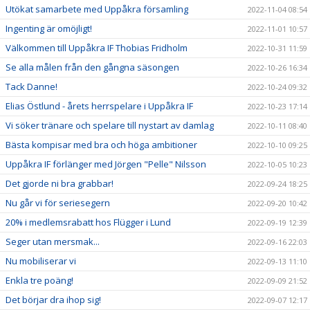
Utökat samarbete med Uppåkra församling
2022-11-04 08:54
Ingenting är omöjligt!
2022-11-01 10:57
Välkommen till Uppåkra IF Thobias Fridholm
2022-10-31 11:59
Se alla målen från den gångna säsongen
2022-10-26 16:34
Tack Danne!
2022-10-24 09:32
Elias Östlund - årets herrspelare i Uppåkra IF
2022-10-23 17:14
Vi söker tränare och spelare till nystart av damlag
2022-10-11 08:40
Bästa kompisar med bra och höga ambitioner
2022-10-10 09:25
Uppåkra IF förlänger med Jörgen "Pelle" Nilsson
2022-10-05 10:23
Det gjorde ni bra grabbar!
2022-09-24 18:25
Nu går vi för seriesegern
2022-09-20 10:42
20% i medlemsrabatt hos Flügger i Lund
2022-09-19 12:39
Seger utan mersmak...
2022-09-16 22:03
Nu mobiliserar vi
2022-09-13 11:10
Enkla tre poäng!
2022-09-09 21:52
Det börjar dra ihop sig!
2022-09-07 12:17