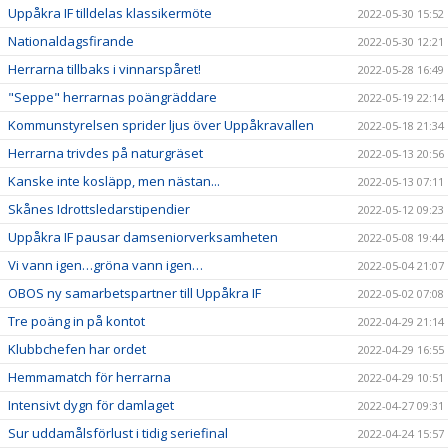
Uppåkra IF tilldelas klassikermöte
2022-05-30 15:52
Nationaldagsfirande
2022-05-30 12:21
Herrarna tillbaks i vinnarspåret!
2022-05-28 16:49
"Seppe" herrarnas poängräddare
2022-05-19 22:14
Kommunstyrelsen sprider ljus över Uppåkravallen
2022-05-18 21:34
Herrarna trivdes på naturgräset
2022-05-13 20:56
Kanske inte kosläpp, men nästan...
2022-05-13 07:11
Skånes Idrottsledarstipendier
2022-05-12 09:23
Uppåkra IF pausar damseniorverksamheten
2022-05-08 19:44
Vi vann igen…gröna vann igen…
2022-05-04 21:07
OBOS ny samarbetspartner till Uppåkra IF
2022-05-02 07:08
Tre poäng in på kontot
2022-04-29 21:14
Klubbchefen har ordet
2022-04-29 16:55
Hemmamatch för herrarna
2022-04-29 10:51
Intensivt dygn för damlaget
2022-04-27 09:31
Sur uddamålsförlust i tidig seriefinal
2022-04-24 15:57