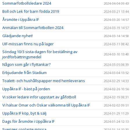
Sommarfotbollsledare 2024
2024-04-04 09:43
Boll och Lek för barn födda 2019
2024-03-21 13:44
Årsmöte i Uppåkra IF
2024-03-20 14:57
Anmälan till Sommarfotbollen 2024
2024-03-19 14:57
Glädjande nyhet!
2024-03-14 14:58
UIF-mössan finns nu på lager
2024-03-11 08:42
Söndag 10/3 sista dagen för beställning av
2024-03-10 13:40
jordförbättringsmedel
Någon som går i flyttankar?
2024-03-05 08:39
Erbjudande från Stadium
2024-03-04 13:52
Toalett- och hushållspapper med hemleverans
2024-02-29 14:33
Uppåkra IF - bäst på jorden
2024-02-26 10:56
Vi söker ledare inför uppstart av gåfotboll
2024-02-19 08:31
Vi hälsar Omar och Oskar välkomna till Uppåkra IF
2024-02-02 09:51
Uppåkra IF köp, byt & sälj
2024-01-29 11:29
Dags för årsmöte i Uppåkra IF
2024-01-24 12:13
Sveriges coolaste mössa
2024-01-16 10:30