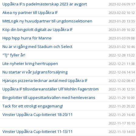
Uppåkra IF:s padelmästerskap 2023 är avgjort
2023-02-06 09:17
Akea ny partner till Uppåkra IF
2023-02-02 10:12
MittLogik ny huvudpartner till ungdomssektionen
2023-01-20 13:35
Köp din bingolott digitalt av Uppåkra IF
2023-01-09 10:32
Hipp hipp hurra för Manne
2023-01-03 09:08
Nu är vi igång med Stadium och Select
2023-01-02 10:46
"TJ" fyller år!
2022-12-28 15:22
Lite nyheter kring herrtruppen
2022-12-21 11:38
Nu startar vi vår julgransförsäljning
2022-12-06 14:14
Hjärups pizzeria tecknar avtal med Uppåkra IF
2022-12-02 08:47
Uppåkra IF tillsvidareanställer Ulf Mohlin Fagerström
2022-11-30 12:51
Bingolotter till uppesittarkvällen med hemleverans
2022-11-29 10:00
Tack för ett otroligt engagemang!
2022-11-20 20:22
Vinster Uppåkra Cup-lotteriet 18-20/11
2022-11-20 16:43
2022-11-17 10:15
Vinster Uppåkra Cup-lotteriet 11-13/11
2022-11-13 14:03