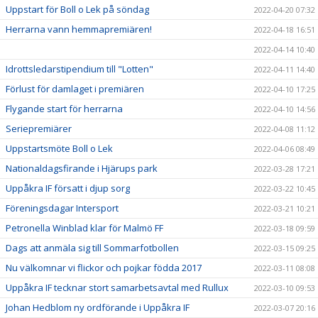
Uppstart för Boll o Lek på söndag
2022-04-20 07:32
Herrarna vann hemmapremiären!
2022-04-18 16:51
2022-04-14 10:40
Idrottsledarstipendium till "Lotten"
2022-04-11 14:40
Förlust för damlaget i premiären
2022-04-10 17:25
Flygande start för herrarna
2022-04-10 14:56
Seriepremiärer
2022-04-08 11:12
Uppstartsmöte Boll o Lek
2022-04-06 08:49
Nationaldagsfirande i Hjärups park
2022-03-28 17:21
Uppåkra IF försatt i djup sorg
2022-03-22 10:45
Föreningsdagar Intersport
2022-03-21 10:21
Petronella Winblad klar för Malmö FF
2022-03-18 09:59
Dags att anmäla sig till Sommarfotbollen
2022-03-15 09:25
Nu välkomnar vi flickor och pojkar födda 2017
2022-03-11 08:08
Uppåkra IF tecknar stort samarbetsavtal med Rullux
2022-03-10 09:53
Johan Hedblom ny ordförande i Uppåkra IF
2022-03-07 20:16