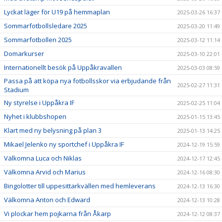
Lyckat läger för U19 på hemmaplan
2025-03-26 16:37
Sommarfotbollsledare 2025
2025-03-20 11:49
Sommarfotbollen 2025
2025-03-12 11:14
Domarkurser
2025-03-10 22:01
Internationellt besök på Uppåkravallen
2025-03-03 08:59
Passa på att köpa nya fotbollsskor via erbjudande från
2025-02-27 11:31
Stadium
Ny styrelse i Uppåkra IF
2025-02-25 11:04
Nyhet i klubbshopen
2025-01-15 13:45
Klart med ny belysning på plan 3
2025-01-13 14:25
Mikael Jelenko ny sportchef i Uppåkra IF
2024-12-19 15:59
Välkomna Luca och Niklas
2024-12-17 12:45
Välkomna Arvid och Marius
2024-12-16 08:30
Bingolotter till uppesittarkvällen med hemleverans
2024-12-13 16:30
Välkomna Anton och Edward
2024-12-13 10:28
Vi plockar hem pojkarna från Åkarp
2024-12-12 08:37