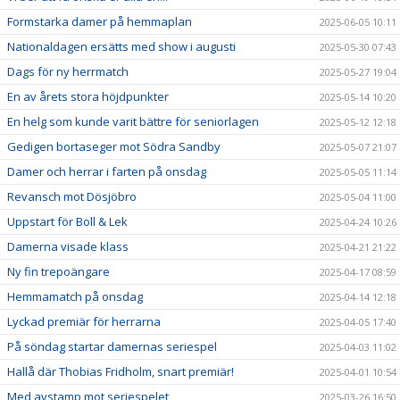
Formstarka damer på hemmaplan
2025-06-05 10:11
Nationaldagen ersätts med show i augusti
2025-05-30 07:43
Dags för ny herrmatch
2025-05-27 19:04
En av årets stora höjdpunkter
2025-05-14 10:20
En helg som kunde varit bättre för seniorlagen
2025-05-12 12:18
Gedigen bortaseger mot Södra Sandby
2025-05-07 21:07
Damer och herrar i farten på onsdag
2025-05-05 11:14
Revansch mot Dösjöbro
2025-05-04 11:00
Uppstart för Boll & Lek
2025-04-24 10:26
Damerna visade klass
2025-04-21 21:22
Ny fin trepoängare
2025-04-17 08:59
Hemmamatch på onsdag
2025-04-14 12:18
Lyckad premiär för herrarna
2025-04-05 17:40
På söndag startar damernas seriespel
2025-04-03 11:02
Hallå där Thobias Fridholm, snart premiär!
2025-04-01 10:54
Med avstamp mot seriespelet
2025-03-26 16:50