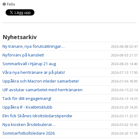
⚽ Felix
Nyhetsarkiv
Ny tränare, nya förutsättningar…
2026-08-08 02:47
Nyförvärv på kansliet!
2026-08-03 21:51
Sommarkväll i Hjärup 21 aug
2026-08-03 14:40
Våra nya herrtränare är på plats!
2026-07-13 17:30
Uppåkra och Macron inleder samarbete!
2026-07-06 18:00
UIF avslutar samarbetet med herrtränaren
2026-06-15 22:14
Tack för ditt engagemang!
2026-06-13 14:25
Uppåkra IF - Kvalitetsklubb
2026-05-29 14:20
Elin fick Skånes Idrottsledarstipendie
2026-05-11 22:37
Nya kiosken årsdebuterar…
2026-05-02 10:45
Sommarfotbollsledare 2026
2026-04-20 11:18