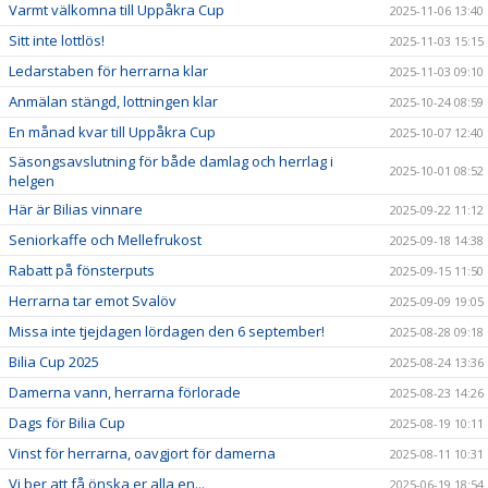
Varmt välkomna till Uppåkra Cup
2025-11-06 13:40
Sitt inte lottlös!
2025-11-03 15:15
Ledarstaben för herrarna klar
2025-11-03 09:10
Anmälan stängd, lottningen klar
2025-10-24 08:59
En månad kvar till Uppåkra Cup
2025-10-07 12:40
Säsongsavslutning för både damlag och herrlag i
2025-10-01 08:52
helgen
Här är Bilias vinnare
2025-09-22 11:12
Seniorkaffe och Mellefrukost
2025-09-18 14:38
Rabatt på fönsterputs
2025-09-15 11:50
Herrarna tar emot Svalöv
2025-09-09 19:05
Missa inte tjejdagen lördagen den 6 september!
2025-08-28 09:18
Bilia Cup 2025
2025-08-24 13:36
Damerna vann, herrarna förlorade
2025-08-23 14:26
Dags för Bilia Cup
2025-08-19 10:11
Vinst för herrarna, oavgjort för damerna
2025-08-11 10:31
Vi ber att få önska er alla en...
2025-06-19 18:54