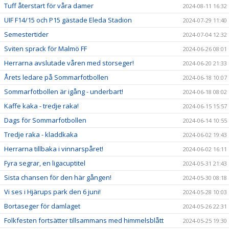
Tuff återstart för våra damer
2024-08-11 16:32
UIF F14/15 och P15 gästade Eleda Stadion
2024-07-29 11:40
Semestertider
2024-07-04 12:32
Sviten sprack för Malmö FF
2024-06-26 08:01
Herrarna avslutade våren med storseger!
2024-06-20 21:33
Årets ledare på Sommarfotbollen
2024-06-18 10:07
Sommarfotbollen är igång - underbart!
2024-06-18 08:02
Kaffe kaka - tredje raka!
2024-06-15 15:57
Dags för Sommarfotbollen
2024-06-14 10:55
Tredje raka - kladdkaka
2024-06-02 19:43
Herrarna tillbaka i vinnarspåret!
2024-06-02 16:11
Fyra segrar, en ligacuptitel
2024-05-31 21:43
Sista chansen för den här gången!
2024-05-30 08:18
Vi ses i Hjärups park den 6 juni!
2024-05-28 10:03
Bortaseger för damlaget
2024-05-26 22:31
Folkfesten fortsätter tillsammans med himmelsblått
2024-05-25 19:30