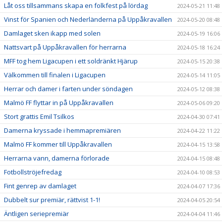
Låt oss tillsammans skapa en folkfest på lördag
2024-05-21 11:48
Vinst för Spanien och Nederländerna på Uppåkravallen
2024-05-20 08:48
Damlaget sken ikapp med solen
2024-05-19 16:06
Nattsvart på Uppåkravallen för herrarna
2024-05-18 16:24
MFF tog hem Ligacupen i ett soldränkt Hjärup
2024-05-15 20:38
Välkommen till finalen i Ligacupen
2024-05-14 11:05
Herrar och damer i farten under söndagen
2024-05-12 08:38
Malmö FF flyttar in på Uppåkravallen
2024-05-06 09:20
Stort grattis Emil Tsilkos
2024-04-30 07:41
Damerna kryssade i hemmapremiären
2024-04-22 11:22
Malmö FF kommer till Uppåkravallen
2024-04-15 13:58
Herrarna vann, damerna förlorade
2024-04-15 08:48
Fotbollströjefredag
2024-04-10 08:53
Fint genrep av damlaget
2024-04-07 17:36
Dubbelt sur premiär, rättvist 1-1!
2024-04-05 20:54
Äntligen seriepremiär
2024-04-04 11:46