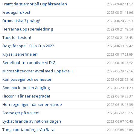
Framtida stjärnor på Uppåkravallen
2022-09-02 11:52
Fredagsfrukost
2022-08-31 11:06
Dramatiska 3 poäng!
2022-08-24 22:59
Herrarna upp i serieledning
2022-08-21 18:54
Tack för festen!
2022-08-21 18:43
Dags för spel i Bilia Cup 2022
2022-08-18 09:42
Kryss i seriefinalen!
2022-08-17 21:09
Seriefinal - nu behöver vi DIG!
2022-08-16 13:52
Microsoft tecknar avtal med Uppåkra IF
2022-06-29 17:56
Kämpaseger och semester
2022-06-23 22:16
Sommarfotbollen är igång
2022-06-20 11:29
Flickor 14 år seriesegrade!
2022-06-19 23:37
Herrseger igen när serien vände
2022-06-18 16:35
Storseger på Vallen!
2022-06-12 15:55
Lyckat firande av nationaldagen
2022-06-07 10:45
Tunga bortapoäng från Bara
2022-06-05 16:05