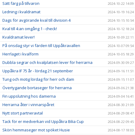
Sätt färg på tillvaron
2024-10-22 14:09
Ledning i kvaldramat
2024-10-19 16:24
Dags för avgörande kval till division 4
2024-10-15 10:54
Kval till 4:an omgång 1 - check!
2024-10-12 18:24
Kvaldramat lever!
2024-10-09 22:11
På onsdag styr vi färden till Uppåkravallen
2024-10-07 09:54
Herrlaget i kvalform
2024-10-05 18:29
Dubbla segrar och kvalplatsen lever för herrarna
2024-09-30 09:27
Uppåkra IF 75 år - lördag 21 september
2024-09-16 11:51
Tung och motig lördag för herr och dam
2024-09-15 11:07
Övertygande bortaseger för herrarna
2024-09-06 21:38
Fin uppslutning hos damerna
2024-09-04 16:41
Herrarna åter i vinnarspåret
2024-08-30 21:09
Nytt stort partneravtal
2024-08-29 08:47
Tack för er medverkan vid Uppåkra Bilia Cup
2024-08-22 09:45
Skön hemmaseger mot spöket Husie
2024-08-17 18:03