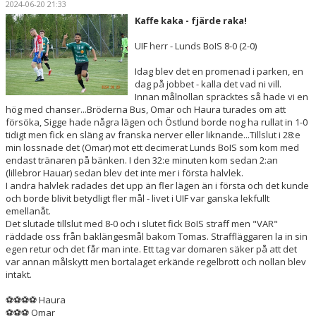
2024-06-20 21:33
LEDARE
Kaffe kaka - fjärde raka!
KALENDER
UIF herr - Lunds BoIS 8-0 (2-0)
MATCHER
Idag blev det en promenad i parken, en
dag på jobbet - kalla det vad ni vill.
Innan målnollan spräcktes så hade vi en
DOKUMENT
hög med chanser...Bröderna Bus, Omar och Haura turades om att
försöka, Sigge hade några lägen och Östlund borde nog ha rullat in 1-0
KLUBBSHOP
tidigt men fick en släng av franska nerver eller liknande...Tillslut i 28:e
min lossnade det (Omar) mot ett decimerat Lunds BoIS som kom med
endast tränaren på bänken. I den 32:e minuten kom sedan 2:an
ARR-/ EVENEMANG
(lillebror Hauar) sedan blev det inte mer i första halvlek.
I andra halvlek radades det upp än fler lägen än i första och det kunde
VÄRDEGRUND / ALDRIG ENSAM
och borde blivit betydligt fler mål - livet i UIF var ganska lekfullt
emellanåt.
Det slutade tillslut med 8-0 och i slutet fick BoIS straff men "VAR"
SPELARTRUPPEN
räddade oss från baklängesmål bakom Tomas. Straffläggaren la in sin
egen retur och det får man inte. Ett tag var domaren säker på att det
PARTNERS
var annan målskytt men bortalaget erkände regelbrott och nollan blev
intakt.
⚽⚽⚽⚽ Haura
⚽⚽⚽ Omar