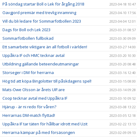
På söndag startar Boll o Lek för årgång 2018
2023-04-18 10:47
Oavgjord premiär med trevlig inramning
2023-04-10 17:56
Vill du bli ledare för Sommarfotbollen 2023
2023-04-04 12:01
Dags för Boll och Lek 2023
2023-03-31 08:57
Sommarfotbollen fullbokad
2023-03-30 09:09
Ett samarbete viktigare än all fotboll i världen!
2023-03-27 14:00
Uppåkra IF och HMC tecknar avtal
2023-03-20 10:30
Utbildning gällande beteendeutmaningar
2023-03-20 08:48
Storseger i DM för herrarna
2023-03-16 12:40
Hög tid att köpa Bingolotter till påskdagens spel!
2023-03-15 08:00
Mats-Owe Olsson är årets UIF:are
2023-03-14 09:28
Coop tecknar avtal med Uppåkra IF
2023-03-10 09:52
Hjärup - är ni redo för våren?
2023-03-08 13:22
Herrarnas DM-match flyttad!
2023-03-05 12:18
Uppåkra IF tar täten för hållbar idrott med Uzit
2023-02-22 13:13
Herrarna kämpar på med försäsongen
2023-02-09 09:13