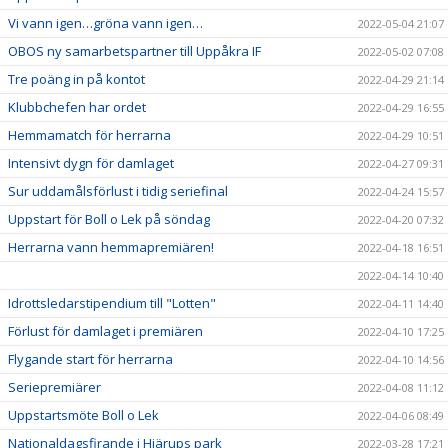
Vi vann igen…gröna vann igen…
2022-05-04 21:07
OBOS ny samarbetspartner till Uppåkra IF
2022-05-02 07:08
Tre poäng in på kontot
2022-04-29 21:14
Klubbchefen har ordet
2022-04-29 16:55
Hemmamatch för herrarna
2022-04-29 10:51
Intensivt dygn för damlaget
2022-04-27 09:31
Sur uddamålsförlust i tidig seriefinal
2022-04-24 15:57
Uppstart för Boll o Lek på söndag
2022-04-20 07:32
Herrarna vann hemmapremiären!
2022-04-18 16:51
2022-04-14 10:40
Idrottsledarstipendium till "Lotten"
2022-04-11 14:40
Förlust för damlaget i premiären
2022-04-10 17:25
Flygande start för herrarna
2022-04-10 14:56
Seriepremiärer
2022-04-08 11:12
Uppstartsmöte Boll o Lek
2022-04-06 08:49
Nationaldagsfirande i Hjärups park
2022-03-28 17:21