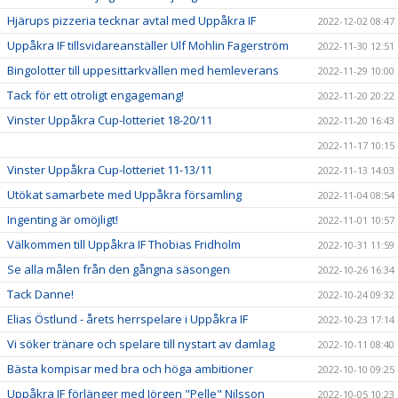
Hjärups pizzeria tecknar avtal med Uppåkra IF
2022-12-02 08:47
Uppåkra IF tillsvidareanställer Ulf Mohlin Fagerström
2022-11-30 12:51
Bingolotter till uppesittarkvällen med hemleverans
2022-11-29 10:00
Tack för ett otroligt engagemang!
2022-11-20 20:22
Vinster Uppåkra Cup-lotteriet 18-20/11
2022-11-20 16:43
2022-11-17 10:15
Vinster Uppåkra Cup-lotteriet 11-13/11
2022-11-13 14:03
Utökat samarbete med Uppåkra församling
2022-11-04 08:54
Ingenting är omöjligt!
2022-11-01 10:57
Välkommen till Uppåkra IF Thobias Fridholm
2022-10-31 11:59
Se alla målen från den gångna säsongen
2022-10-26 16:34
Tack Danne!
2022-10-24 09:32
Elias Östlund - årets herrspelare i Uppåkra IF
2022-10-23 17:14
Vi söker tränare och spelare till nystart av damlag
2022-10-11 08:40
Bästa kompisar med bra och höga ambitioner
2022-10-10 09:25
Uppåkra IF förlänger med Jörgen "Pelle" Nilsson
2022-10-05 10:23