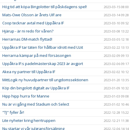
Hög tid att köpa Bingolotter till påskdagens spel!
2023-03-15 08:00
Mats-Owe Olsson är årets UIF:are
2023-03-14 09:28
Coop tecknar avtal med Uppåkra IF
2023-03-10 09:52
Hjärup - är ni redo för våren?
2023-03-08 13:22
Herrarnas DM-match flyttad!
2023-03-05 12:18
Uppåkra IF tar täten för hållbar idrott med Uzit
2023-02-22 13:13
Herrarna kämpar på med försäsongen
2023-02-09 09:13
Uppåkra IF:s padelmästerskap 2023 är avgjort
2023-02-06 09:17
Akea ny partner till Uppåkra IF
2023-02-02 10:12
MittLogik ny huvudpartner till ungdomssektionen
2023-01-20 13:35
Köp din bingolott digitalt av Uppåkra IF
2023-01-09 10:32
Hipp hipp hurra för Manne
2023-01-03 09:08
Nu är vi igång med Stadium och Select
2023-01-02 10:46
"TJ" fyller år!
2022-12-28 15:22
Lite nyheter kring herrtruppen
2022-12-21 11:38
Nu startar vi vår julgransförsäljning
2022-12-06 14:14