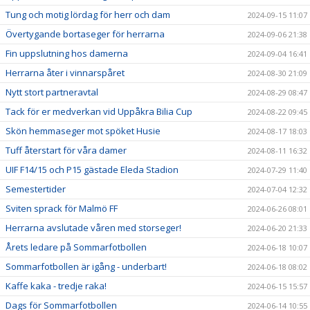
Tung och motig lördag för herr och dam
2024-09-15 11:07
Övertygande bortaseger för herrarna
2024-09-06 21:38
Fin uppslutning hos damerna
2024-09-04 16:41
Herrarna åter i vinnarspåret
2024-08-30 21:09
Nytt stort partneravtal
2024-08-29 08:47
Tack för er medverkan vid Uppåkra Bilia Cup
2024-08-22 09:45
Skön hemmaseger mot spöket Husie
2024-08-17 18:03
Tuff återstart för våra damer
2024-08-11 16:32
UIF F14/15 och P15 gästade Eleda Stadion
2024-07-29 11:40
Semestertider
2024-07-04 12:32
Sviten sprack för Malmö FF
2024-06-26 08:01
Herrarna avslutade våren med storseger!
2024-06-20 21:33
Årets ledare på Sommarfotbollen
2024-06-18 10:07
Sommarfotbollen är igång - underbart!
2024-06-18 08:02
Kaffe kaka - tredje raka!
2024-06-15 15:57
Dags för Sommarfotbollen
2024-06-14 10:55