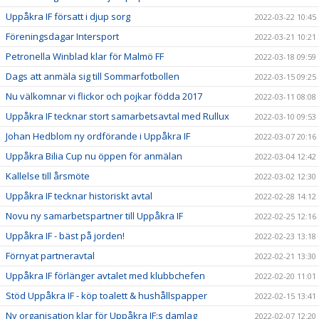
Uppåkra IF försatt i djup sorg
2022-03-22 10:45
Föreningsdagar Intersport
2022-03-21 10:21
Petronella Winblad klar för Malmö FF
2022-03-18 09:59
Dags att anmäla sig till Sommarfotbollen
2022-03-15 09:25
Nu välkomnar vi flickor och pojkar födda 2017
2022-03-11 08:08
Uppåkra IF tecknar stort samarbetsavtal med Rullux
2022-03-10 09:53
Johan Hedblom ny ordförande i Uppåkra IF
2022-03-07 20:16
Uppåkra Bilia Cup nu öppen för anmälan
2022-03-04 12:42
Kallelse till årsmöte
2022-03-02 12:30
Uppåkra IF tecknar historiskt avtal
2022-02-28 14:12
Novu ny samarbetspartner till Uppåkra IF
2022-02-25 12:16
Uppåkra IF - bäst på jorden!
2022-02-23 13:18
Förnyat partneravtal
2022-02-21 13:30
Uppåkra IF förlänger avtalet med klubbchefen
2022-02-20 11:01
Stöd Uppåkra IF - köp toalett & hushållspapper
2022-02-15 13:41
Ny organisation klar för Uppåkra IF:s damlag
2022-02-07 12:20