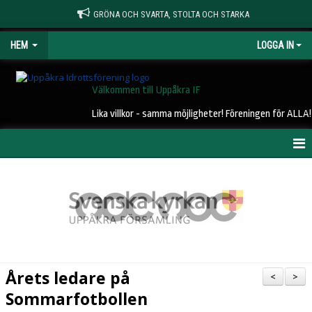
GRÖNA OCH SVARTA, STOLTA OCH STARKA
HEM
LOGGA IN
Välkommen till Uppåkra IF
Lika villkor - samma möjligheter! Föreningen för ALLA!
HEM
NYHETER
OM UIF
KONTAKT
Årets ledare på
<
>
STYRELSE
Sommarfotbollen