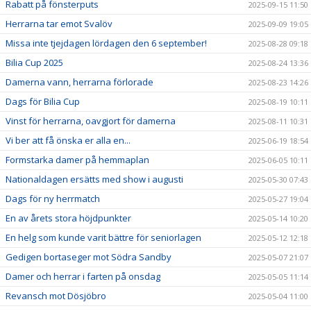
Rabatt på fönsterputs
2025-09-15 11:50
Herrarna tar emot Svalöv
2025-09-09 19:05
Missa inte tjejdagen lördagen den 6 september!
2025-08-28 09:18
Bilia Cup 2025
2025-08-24 13:36
Damerna vann, herrarna förlorade
2025-08-23 14:26
Dags för Bilia Cup
2025-08-19 10:11
Vinst för herrarna, oavgjort för damerna
2025-08-11 10:31
Vi ber att få önska er alla en...
2025-06-19 18:54
Formstarka damer på hemmaplan
2025-06-05 10:11
Nationaldagen ersätts med show i augusti
2025-05-30 07:43
Dags för ny herrmatch
2025-05-27 19:04
En av årets stora höjdpunkter
2025-05-14 10:20
En helg som kunde varit bättre för seniorlagen
2025-05-12 12:18
Gedigen bortaseger mot Södra Sandby
2025-05-07 21:07
Damer och herrar i farten på onsdag
2025-05-05 11:14
Revansch mot Dösjöbro
2025-05-04 11:00