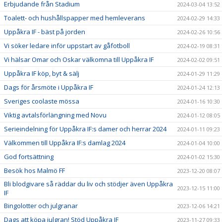
Erbjudande från Stadium
2024-03-04 13:52
Toalett- och hushållspapper med hemleverans
2024-02-29 14:33
Uppåkra IF - bäst på jorden
2024-02-26 10:56
Vi söker ledare inför uppstart av gåfotboll
2024-02-19 08:31
Vi hälsar Omar och Oskar välkomna till Uppåkra IF
2024-02-02 09:51
Uppåkra IF köp, byt & sälj
2024-01-29 11:29
Dags för årsmöte i Uppåkra IF
2024-01-24 12:13
Sveriges coolaste mössa
2024-01-16 10:30
Viktig avtalsförlängning med Novu
2024-01-12 08:05
Serieindelning för Uppåkra IF:s damer och herrar 2024
2024-01-11 09:23
Välkommen till Uppåkra IF:s damlag 2024
2024-01-04 10:00
God fortsättning
2024-01-02 15:30
Besök hos Malmö FF
2023-12-20 08:07
Bli blodgivare så räddar du liv och stödjer även Uppåkra
2023-12-15 11:00
IF
Bingolotter och julgranar
2023-12-06 14:21
Dags att köpa julgran! Stöd Uppåkra IF
2023-11-27 09:33