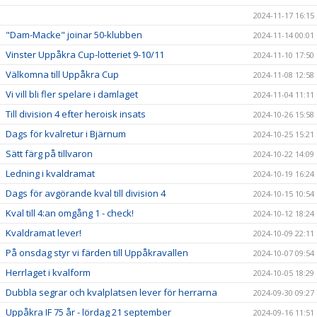
2024-11-17 16:15
"Dam-Macke" joinar 50-klubben
2024-11-14 00:01
Vinster Uppåkra Cup-lotteriet 9-10/11
2024-11-10 17:50
Välkomna till Uppåkra Cup
2024-11-08 12:58
Vi vill bli fler spelare i damlaget
2024-11-04 11:11
Till division 4 efter heroisk insats
2024-10-26 15:58
Dags för kvalretur i Bjärnum
2024-10-25 15:21
Sätt färg på tillvaron
2024-10-22 14:09
Ledning i kvaldramat
2024-10-19 16:24
Dags för avgörande kval till division 4
2024-10-15 10:54
Kval till 4:an omgång 1 - check!
2024-10-12 18:24
Kvaldramat lever!
2024-10-09 22:11
På onsdag styr vi färden till Uppåkravallen
2024-10-07 09:54
Herrlaget i kvalform
2024-10-05 18:29
Dubbla segrar och kvalplatsen lever för herrarna
2024-09-30 09:27
Uppåkra IF 75 år - lördag 21 september
2024-09-16 11:51