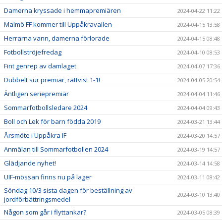
Damerna kryssade i hemmapremiären
2024-04-22 11:22
Malmö FF kommer till Uppåkravallen
2024-04-15 13:58
Herrarna vann, damerna förlorade
2024-04-15 08:48
Fotbollströjefredag
2024-04-10 08:53
Fint genrep av damlaget
2024-04-07 17:36
Dubbelt sur premiär, rättvist 1-1!
2024-04-05 20:54
Äntligen seriepremiär
2024-04-04 11:46
Sommarfotbollsledare 2024
2024-04-04 09:43
Boll och Lek för barn födda 2019
2024-03-21 13:44
Årsmöte i Uppåkra IF
2024-03-20 14:57
Anmälan till Sommarfotbollen 2024
2024-03-19 14:57
Glädjande nyhet!
2024-03-14 14:58
UIF-mössan finns nu på lager
2024-03-11 08:42
Söndag 10/3 sista dagen för beställning av
2024-03-10 13:40
jordförbättringsmedel
Någon som går i flyttankar?
2024-03-05 08:39