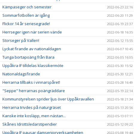
Kämpaseger och semester
2022-06-23 22:16
Sommarfotbollen är igång
2022-06-20 11:29
Flickor 14 år seriesegrade!
2022-06-19 23:37
Herrseger igen när serien vände
2022-06-18 16:35
Storseger på Vallen!
2022-06-12 15:55
Lyckat firande av nationaldagen
2022-06-07 10:45
Tunga bortapoäng från Bara
2022-06-05 16:05
Uppåkra IF tilldelas klassikermöte
2022-05-30 15:52
Nationaldagsfirande
2022-05-30 12:21
Herrarna tillbaks i vinnarspåret!
2022-05-28 16:49
"Seppe" herrarnas poängräddare
2022-05-19 22:14
Kommunstyrelsen sprider ljus över Uppåkravallen
2022-05-18 21:34
Herrarna trivdes på naturgräset
2022-05-13 20:56
Kanske inte kosläpp, men nästan...
2022-05-13 07:11
Skånes Idrottsledarstipendier
2022-05-12 09:23
Uppåkra IF pausar damseniorverksamheten
2022-05-08 19:44