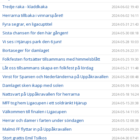
Tredje raka - kladdkaka
2024-06-02 19:43
Herrarna tillbaka i vinnarspåret!
2024-06-02 16:11
Fyra segrar, en ligacuptitel
2024-05-31 21:43
Sista chansen för den här gången!
2024-05-30 08:18
Vi ses i Hjärups park den 6 juni!
2024-05-28 10:03
Bortaseger för damlaget
2024-05-26 22:31
Folkfesten fortsätter tillsammans med himmelsblått
2024-05-25 19:30
Låt oss tillsammans skapa en folkfest på lördag
2024-05-21 11:48
Vinst för Spanien och Nederländerna på Uppåkravallen
2024-05-20 08:48
Damlaget sken ikapp med solen
2024-05-19 16:06
Nattsvart på Uppåkravallen för herrarna
2024-05-18 16:24
MFF tog hem Ligacupen i ett soldränkt Hjärup
2024-05-15 20:38
Välkommen till finalen i Ligacupen
2024-05-14 11:05
Herrar och damer i farten under söndagen
2024-05-12 08:38
Malmö FF flyttar in på Uppåkravallen
2024-05-06 09:20
Stort grattis Emil Tsilkos
2024-04-30 07:41