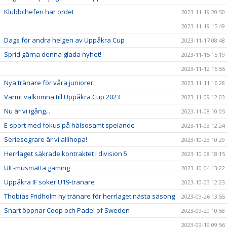
Klubbchefen har ordet
2023-11-19 20:50
2023-11-19 15:49
Dags för andra helgen av Uppåkra Cup
2023-11-17 08:48
Sprid gärna denna glada nyhet!
2023-11-15 15:19
2023-11-12 15:55
Nya tränare för våra juniorer
2023-11-11 16:28
Varmt välkomna till Uppåkra Cup 2023
2023-11-09 12:03
Nu är vi igång...
2023-11-08 10:05
E-sport med fokus på hälsosamt spelande
2023-11-03 12:24
Seriesegrare är vi allihopa!
2023-10-23 10:29
Herrlaget säkrade kontraktet i division 5
2023-10-08 18:15
UIF-musmatta gaming
2023-10-04 13:22
Uppåkra IF söker U19-tränare
2023-10-03 12:23
Thobias Fridholm ny tränare för herrlaget nästa säsong
2023-09-26 13:55
Snart öppnar Coop och Padel of Sweden
2023-09-20 10:58
2023-09-19 09:56