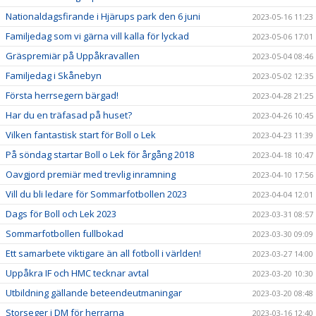
Nationaldagsfirande i Hjärups park den 6 juni
2023-05-16 11:23
Familjedag som vi gärna vill kalla för lyckad
2023-05-06 17:01
Gräspremiär på Uppåkravallen
2023-05-04 08:46
Familjedag i Skånebyn
2023-05-02 12:35
Första herrsegern bärgad!
2023-04-28 21:25
Har du en träfasad på huset?
2023-04-26 10:45
Vilken fantastisk start för Boll o Lek
2023-04-23 11:39
På söndag startar Boll o Lek för årgång 2018
2023-04-18 10:47
Oavgjord premiär med trevlig inramning
2023-04-10 17:56
Vill du bli ledare för Sommarfotbollen 2023
2023-04-04 12:01
Dags för Boll och Lek 2023
2023-03-31 08:57
Sommarfotbollen fullbokad
2023-03-30 09:09
Ett samarbete viktigare än all fotboll i världen!
2023-03-27 14:00
Uppåkra IF och HMC tecknar avtal
2023-03-20 10:30
Utbildning gällande beteendeutmaningar
2023-03-20 08:48
Storseger i DM för herrarna
2023-03-16 12:40