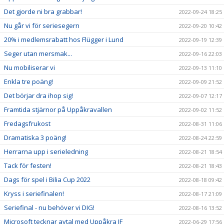
Det gjorde ni bra grabbar!
2022-09-24 18:25
Nu går vi för seriesegern
2022-09-20 10:42
20% i medlemsrabatt hos Flügger i Lund
2022-09-19 12:39
Seger utan mersmak...
2022-09-16 22:03
Nu mobiliserar vi
2022-09-13 11:10
Enkla tre poäng!
2022-09-09 21:52
Det börjar dra ihop sig!
2022-09-07 12:17
Framtida stjärnor på Uppåkravallen
2022-09-02 11:52
Fredagsfrukost
2022-08-31 11:06
Dramatiska 3 poäng!
2022-08-24 22:59
Herrarna upp i serieledning
2022-08-21 18:54
Tack för festen!
2022-08-21 18:43
Dags för spel i Bilia Cup 2022
2022-08-18 09:42
Kryss i seriefinalen!
2022-08-17 21:09
Seriefinal - nu behöver vi DIG!
2022-08-16 13:52
Microsoft tecknar avtal med Uppåkra IF
2022-06-29 17:56