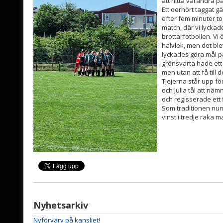
att hitta varandra på
Ett oerhört taggat gä
efter fem minuter to
match, där vi lyckad
brottarfotbollen. Vi
halvlek, men det bl
lyckades göra mål på
grönsvarta hade ett 
men utan att få till d
Tjejerna står upp f
och Julia tål att näm
och regisserade ett f
Som traditionen num
vinst i tredje raka 
Nyhetsarkiv
Nyförvärv på kansliet!