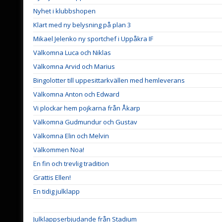
Nyhet i klubbshopen
Klart med ny belysning på plan 3
Mikael Jelenko ny sportchef i Uppåkra IF
Välkomna Luca och Niklas
Välkomna Arvid och Marius
Bingolotter till uppesittarkvällen med hemleverans
Välkomna Anton och Edward
Vi plockar hem pojkarna från Åkarp
Välkomna Gudmundur och Gustav
Välkomna Elin och Melvin
Välkommen Noa!
En fin och trevlig tradition
Grattis Ellen!
En tidig julklapp
Julklappserbjudande från Stadium