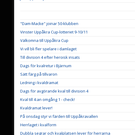
"Dam-Macke" joinar 50-klubben
Vinster Uppåkra Cup-lotteriet 9-10/11
Välkomna till Uppåkra Cup
Vi vill bli fler spelare i damlaget
Till division 4 efter heroisk insats
Dags för kvalretur i Bjärnum
Sätt färg på tillvaron
Ledning i kvaldramat
Dags för avgörande kval till division 4
Kval till 4:an omgång 1 - check!
Kvaldramat lever!
På onsdag styr vi färden till Uppåkravallen
Herrlaget i kvalform
Dubbla segrar och kvalplatsen lever för herrarna