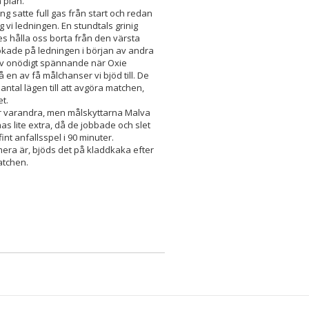
 plan.
ng satte full gas från start och redan
g vi ledningen. En stundtals grinig
es hålla oss borta från den värsta
 ökade på ledningen i början av andra
ev onödigt spännande när Oxie
 en av få målchanser vi bjöd till. De
antal lägen till att avgöra matchen,
et.
ör varandra, men målskyttarna Malva
nas lite extra, då de jobbade och slet
int anfallsspel i 90 minuter.
era är, bjöds det på kladdkaka efter
matchen.