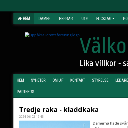
HEM
DAMER
HERRAR
U19
FLICKLAG
PO
Välko
Lika villkor -
HEM
NYHETER
OM UIF
KONTAKT
STYRELSE
LEDAR
PARTNERS
Tredje raka - kladdkaka
2024-06-02 19:43
Damerna hade svårt at