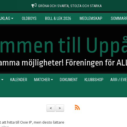
GRÖNA OCH SVARTA, STOLTA OCH STARKA
JKLAG
OLDBOYS
BOLL & LEK 2026
MEDLEMSKAP
SOMMARF
mmen till Uppå
 samma möjligheter! Föreningen för AL
E
KALENDER
MATCHER
DOKUMENT
KLUBBSHOP
ARR-/ EV
<
>
t hitta till Oxie IP, men desto lättare