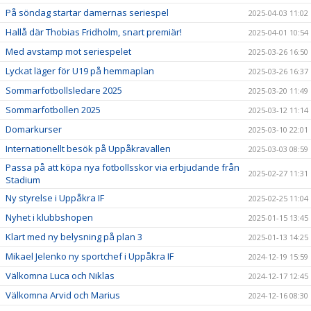
På söndag startar damernas seriespel
2025-04-03 11:02
Hallå där Thobias Fridholm, snart premiär!
2025-04-01 10:54
Med avstamp mot seriespelet
2025-03-26 16:50
Lyckat läger för U19 på hemmaplan
2025-03-26 16:37
Sommarfotbollsledare 2025
2025-03-20 11:49
Sommarfotbollen 2025
2025-03-12 11:14
Domarkurser
2025-03-10 22:01
Internationellt besök på Uppåkravallen
2025-03-03 08:59
Passa på att köpa nya fotbollsskor via erbjudande från
2025-02-27 11:31
Stadium
Ny styrelse i Uppåkra IF
2025-02-25 11:04
Nyhet i klubbshopen
2025-01-15 13:45
Klart med ny belysning på plan 3
2025-01-13 14:25
Mikael Jelenko ny sportchef i Uppåkra IF
2024-12-19 15:59
Välkomna Luca och Niklas
2024-12-17 12:45
Välkomna Arvid och Marius
2024-12-16 08:30