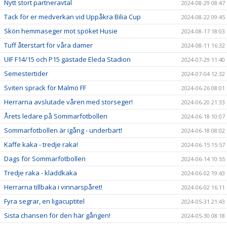
Nytt stort partneravtal
2024-08-29 08:47
Tack för er medverkan vid Uppåkra Bilia Cup
2024-08-22 09:45
Skön hemmaseger mot spöket Husie
2024-08-17 18:03
Tuff återstart för våra damer
2024-08-11 16:32
UIF F14/15 och P15 gästade Eleda Stadion
2024-07-29 11:40
Semestertider
2024-07-04 12:32
Sviten sprack för Malmö FF
2024-06-26 08:01
Herrarna avslutade våren med storseger!
2024-06-20 21:33
Årets ledare på Sommarfotbollen
2024-06-18 10:07
Sommarfotbollen är igång - underbart!
2024-06-18 08:02
Kaffe kaka - tredje raka!
2024-06-15 15:57
Dags för Sommarfotbollen
2024-06-14 10:55
Tredje raka - kladdkaka
2024-06-02 19:43
Herrarna tillbaka i vinnarspåret!
2024-06-02 16:11
Fyra segrar, en ligacuptitel
2024-05-31 21:43
Sista chansen för den här gången!
2024-05-30 08:18