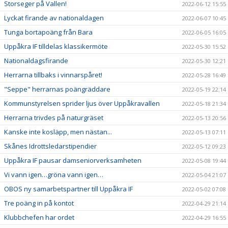
Storseger på Vallen!
2022-06-12 15:55
Lyckat firande av nationaldagen
2022-06-07 10:45
Tunga bortapoäng från Bara
2022-06-05 16:05
Uppåkra IF tilldelas klassikermöte
2022-05-30 15:52
Nationaldagsfirande
2022-05-30 12:21
Herrarna tillbaks i vinnarspåret!
2022-05-28 16:49
"Seppe" herrarnas poängräddare
2022-05-19 22:14
Kommunstyrelsen sprider ljus över Uppåkravallen
2022-05-18 21:34
Herrarna trivdes på naturgräset
2022-05-13 20:56
Kanske inte kosläpp, men nästan...
2022-05-13 07:11
Skånes Idrottsledarstipendier
2022-05-12 09:23
Uppåkra IF pausar damseniorverksamheten
2022-05-08 19:44
Vi vann igen…gröna vann igen…
2022-05-04 21:07
OBOS ny samarbetspartner till Uppåkra IF
2022-05-02 07:08
Tre poäng in på kontot
2022-04-29 21:14
Klubbchefen har ordet
2022-04-29 16:55