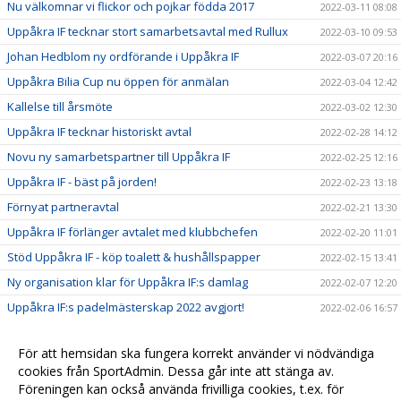
Nu välkomnar vi flickor och pojkar födda 2017
2022-03-11 08:08
Uppåkra IF tecknar stort samarbetsavtal med Rullux
2022-03-10 09:53
Johan Hedblom ny ordförande i Uppåkra IF
2022-03-07 20:16
Uppåkra Bilia Cup nu öppen för anmälan
2022-03-04 12:42
Kallelse till årsmöte
2022-03-02 12:30
Uppåkra IF tecknar historiskt avtal
2022-02-28 14:12
Novu ny samarbetspartner till Uppåkra IF
2022-02-25 12:16
Uppåkra IF - bäst på jorden!
2022-02-23 13:18
Förnyat partneravtal
2022-02-21 13:30
Uppåkra IF förlänger avtalet med klubbchefen
2022-02-20 11:01
Stöd Uppåkra IF - köp toalett & hushållspapper
2022-02-15 13:41
Ny organisation klar för Uppåkra IF:s damlag
2022-02-07 12:20
Uppåkra IF:s padelmästerskap 2022 avgjort!
2022-02-06 16:57
Säg hej till vår nya maskot!
2022-02-04 11:39
För att hemsidan ska fungera korrekt använder vi nödvändiga
Sparbanken Skåne utökar sitt samarbete med Uppåkra
2022-01-09 09:06
cookies från SportAdmin. Dessa går inte att stänga av.
IF
Föreningen kan också använda frivilliga cookies, t.ex. för
Ultras tackar för stödet
2022-01-07 15:25