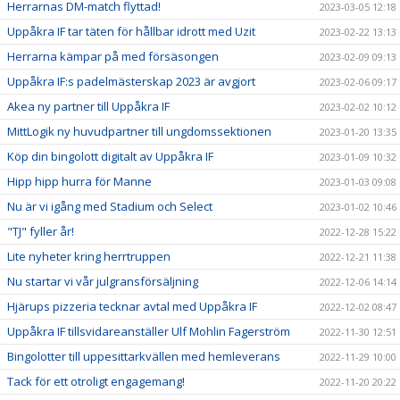
Herrarnas DM-match flyttad!
2023-03-05 12:18
Uppåkra IF tar täten för hållbar idrott med Uzit
2023-02-22 13:13
Herrarna kämpar på med försäsongen
2023-02-09 09:13
Uppåkra IF:s padelmästerskap 2023 är avgjort
2023-02-06 09:17
Akea ny partner till Uppåkra IF
2023-02-02 10:12
MittLogik ny huvudpartner till ungdomssektionen
2023-01-20 13:35
Köp din bingolott digitalt av Uppåkra IF
2023-01-09 10:32
Hipp hipp hurra för Manne
2023-01-03 09:08
Nu är vi igång med Stadium och Select
2023-01-02 10:46
"TJ" fyller år!
2022-12-28 15:22
Lite nyheter kring herrtruppen
2022-12-21 11:38
Nu startar vi vår julgransförsäljning
2022-12-06 14:14
Hjärups pizzeria tecknar avtal med Uppåkra IF
2022-12-02 08:47
Uppåkra IF tillsvidareanställer Ulf Mohlin Fagerström
2022-11-30 12:51
Bingolotter till uppesittarkvällen med hemleverans
2022-11-29 10:00
Tack för ett otroligt engagemang!
2022-11-20 20:22