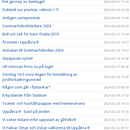
Fint genrep av damlaget
2024-04-07 17:36
Dubbelt sur premiär, rättvist 1-1!
2024-04-05 20:54
Äntligen seriepremiär
2024-04-04 11:46
Sommarfotbollsledare 2024
2024-04-04 09:43
Boll och Lek för barn födda 2019
2024-03-21 13:44
Årsmöte i Uppåkra IF
2024-03-20 14:57
Anmälan till Sommarfotbollen 2024
2024-03-19 14:57
Glädjande nyhet!
2024-03-14 14:58
UIF-mössan finns nu på lager
2024-03-11 08:42
Söndag 10/3 sista dagen för beställning av
2024-03-10 13:40
jordförbättringsmedel
Någon som går i flyttankar?
2024-03-05 08:39
Erbjudande från Stadium
2024-03-04 13:52
Toalett- och hushållspapper med hemleverans
2024-02-29 14:33
Uppåkra IF - bäst på jorden
2024-02-26 10:56
Vi söker ledare inför uppstart av gåfotboll
2024-02-19 08:31
Vi hälsar Omar och Oskar välkomna till Uppåkra IF
2024-02-02 09:51