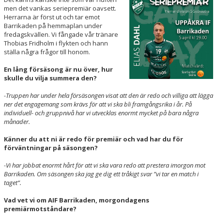
LEDARE
men det vankas seriepremiär oavsett.
Herrarna är först ut och tar emot
Barrikaden på hemmaplan under
KALENDER
fredagskvällen. Vi fångade vår tränare
Thobias Fridholm i flykten och hann
MATCHER
ställa några frågor till honom.
En lång försäsong är nu över, hur
DOKUMENT
skulle du vilja summera den?
KLUBBSHOP
-Truppen har under hela försäsongen visat att den är redo och villiga att lägga
ner det engagemang som krävs för att vi ska bli framgångsrika i år. På
ARR-/ EVENEMANG
individuell- och gruppnivå har vi utvecklas enormt mycket på bara några
månader.
VÄRDEGRUND / ALDRIG ENSAM
Känner du att ni är redo för premiär och vad har du för
förväntningar på säsongen?
SPELARTRUPPEN
-Vi har jobbat enormt hårt för att vi ska vara redo att prestera imorgon mot
Barrikaden. Om säsongen ska jag ge dig ett tråkigt svar ”vi tar en match i
PARTNERS
taget”.
Vad vet vi om AIF Barrikaden, morgondagens
premiärmotståndare?