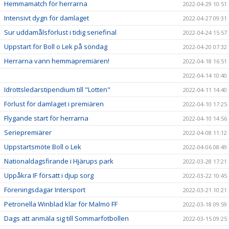
Hemmamatch för herrarna
2022-04-29 10:51
Intensivt dygn för damlaget
2022-04-27 09:31
Sur uddamålsförlust i tidig seriefinal
2022-04-24 15:57
Uppstart för Boll o Lek på söndag
2022-04-20 07:32
Herrarna vann hemmapremiären!
2022-04-18 16:51
2022-04-14 10:40
Idrottsledarstipendium till "Lotten"
2022-04-11 14:40
Förlust för damlaget i premiären
2022-04-10 17:25
Flygande start för herrarna
2022-04-10 14:56
Seriepremiärer
2022-04-08 11:12
Uppstartsmöte Boll o Lek
2022-04-06 08:49
Nationaldagsfirande i Hjärups park
2022-03-28 17:21
Uppåkra IF försatt i djup sorg
2022-03-22 10:45
Föreningsdagar Intersport
2022-03-21 10:21
Petronella Winblad klar för Malmö FF
2022-03-18 09:59
Dags att anmäla sig till Sommarfotbollen
2022-03-15 09:25