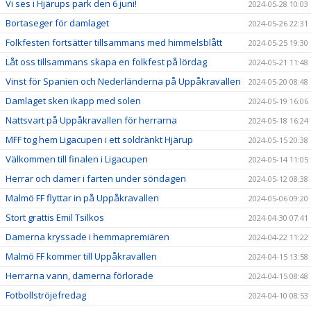
Vi ses i Hjärups park den 6 juni!
2024-05-28 10:03
Bortaseger för damlaget
2024-05-26 22:31
Folkfesten fortsätter tillsammans med himmelsblått
2024-05-25 19:30
Låt oss tillsammans skapa en folkfest på lördag
2024-05-21 11:48
Vinst för Spanien och Nederländerna på Uppåkravallen
2024-05-20 08:48
Damlaget sken ikapp med solen
2024-05-19 16:06
Nattsvart på Uppåkravallen för herrarna
2024-05-18 16:24
MFF tog hem Ligacupen i ett soldränkt Hjärup
2024-05-15 20:38
Välkommen till finalen i Ligacupen
2024-05-14 11:05
Herrar och damer i farten under söndagen
2024-05-12 08:38
Malmö FF flyttar in på Uppåkravallen
2024-05-06 09:20
Stort grattis Emil Tsilkos
2024-04-30 07:41
Damerna kryssade i hemmapremiären
2024-04-22 11:22
Malmö FF kommer till Uppåkravallen
2024-04-15 13:58
Herrarna vann, damerna förlorade
2024-04-15 08:48
Fotbollströjefredag
2024-04-10 08:53