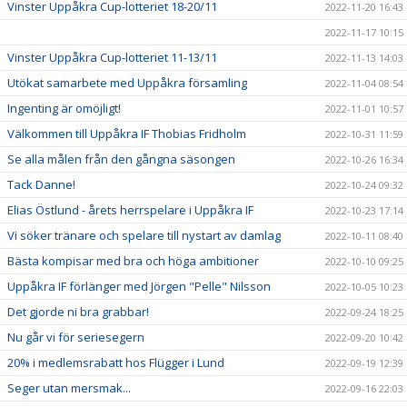
Vinster Uppåkra Cup-lotteriet 18-20/11
2022-11-20 16:43
2022-11-17 10:15
Vinster Uppåkra Cup-lotteriet 11-13/11
2022-11-13 14:03
Utökat samarbete med Uppåkra församling
2022-11-04 08:54
Ingenting är omöjligt!
2022-11-01 10:57
Välkommen till Uppåkra IF Thobias Fridholm
2022-10-31 11:59
Se alla målen från den gångna säsongen
2022-10-26 16:34
Tack Danne!
2022-10-24 09:32
Elias Östlund - årets herrspelare i Uppåkra IF
2022-10-23 17:14
Vi söker tränare och spelare till nystart av damlag
2022-10-11 08:40
Bästa kompisar med bra och höga ambitioner
2022-10-10 09:25
Uppåkra IF förlänger med Jörgen "Pelle" Nilsson
2022-10-05 10:23
Det gjorde ni bra grabbar!
2022-09-24 18:25
Nu går vi för seriesegern
2022-09-20 10:42
20% i medlemsrabatt hos Flügger i Lund
2022-09-19 12:39
Seger utan mersmak...
2022-09-16 22:03