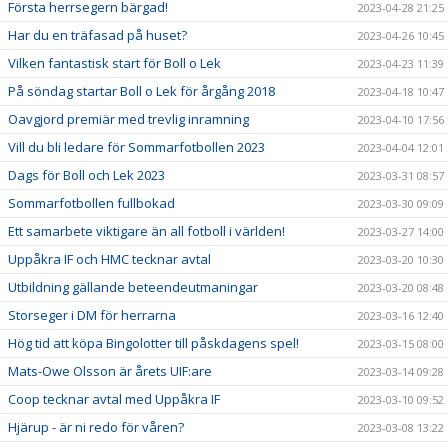
Första herrsegern bärgad!
2023-04-28 21:25
Har du en träfasad på huset?
2023-04-26 10:45
Vilken fantastisk start för Boll o Lek
2023-04-23 11:39
På söndag startar Boll o Lek för årgång 2018
2023-04-18 10:47
Oavgjord premiär med trevlig inramning
2023-04-10 17:56
Vill du bli ledare för Sommarfotbollen 2023
2023-04-04 12:01
Dags för Boll och Lek 2023
2023-03-31 08:57
Sommarfotbollen fullbokad
2023-03-30 09:09
Ett samarbete viktigare än all fotboll i världen!
2023-03-27 14:00
Uppåkra IF och HMC tecknar avtal
2023-03-20 10:30
Utbildning gällande beteendeutmaningar
2023-03-20 08:48
Storseger i DM för herrarna
2023-03-16 12:40
Hög tid att köpa Bingolotter till påskdagens spel!
2023-03-15 08:00
Mats-Owe Olsson är årets UIF:are
2023-03-14 09:28
Coop tecknar avtal med Uppåkra IF
2023-03-10 09:52
Hjärup - är ni redo för våren?
2023-03-08 13:22