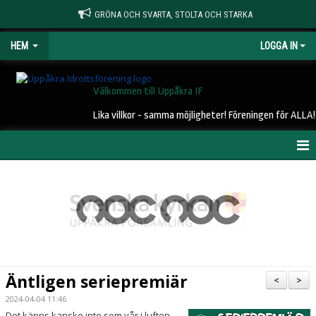
GRÖNA OCH SVARTA, STOLTA OCH STARKA
HEM
LOGGA IN
Välkommen till Uppåkra IF
Lika villkor - samma möjligheter! Föreningen för ALLA!
HEM
NYHETER
OM UIF
KONTAKT
Äntligen seriepremiär
<
>
STYRELSE
2024-04-04 11:46
Det känns kanske inte som vår i luften