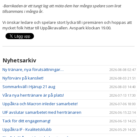
-Barrikaden är ett tungt lag att möta dem har många spelare som lirat
tillsammans i många år.
Vi önskar ledare och spelare stort lycka till i premiären och hoppas att
mycket folk hittar till Uppåkravallen. Avspark klockan 19.00
.
Nyhetsarkiv
Ny tränare, nya förutsättningar…
2026-08-08 02:47
Nyförvärv på kansliet!
2026-08-03 21:51
Sommarkväll i Hjärup 21 aug
2026-08-03 14:40
Våra nya herrtränare är på plats!
2026-07-13 17:30
Uppåkra och Macron inleder samarbete!
2026-07-06 18:00
UIF avslutar samarbetet med herrtränaren
2026-06-15 22:14
Tack för ditt engagemang!
2026-06-13 14:25
Uppåkra IF - Kvalitetsklubb
2026-05-29 14:20