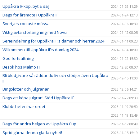
Uppåkra IF köp, byt & sälj
2024-01-29 11:29
Dags för årsmöte i Uppåkra IF
2024-01-24 12:13
Sveriges coolaste mössa
2024-01-16 10:30
Viktig avtalsförlängning med Novu
2024-01-12 08:05
Serieindelning för Uppåkra IF:s damer och herrar 2024
2024-01-11 09:23
Välkommen till Uppåkra IF:s damlag 2024
2024-01-04 10:00
God fortsättning
2024-01-02 15:30
Besök hos Malmö FF
2023-12-20 08:07
Bli blodgivare så räddar du liv och stödjer även Uppåkra
2023-12-15 11:00
IF
Bingolotter och julgranar
2023-12-06 14:21
Dags att köpa julgran! Stöd Uppåkra IF
2023-11-27 09:33
Klubbchefen har ordet
2023-11-19 20:50
2023-11-19 15:49
Dags för andra helgen av Uppåkra Cup
2023-11-17 08:48
Sprid gärna denna glada nyhet!
2023-11-15 15:19