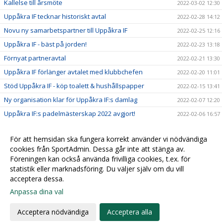
Kallelse till årsmöte
2022-03-02 12:30
Uppåkra IF tecknar historiskt avtal
2022-02-28 14:12
Novu ny samarbetspartner till Uppåkra IF
2022-02-25 12:16
Uppåkra IF - bäst på jorden!
2022-02-23 13:18
Förnyat partneravtal
2022-02-21 13:30
Uppåkra IF förlänger avtalet med klubbchefen
2022-02-20 11:01
Stöd Uppåkra IF - köp toalett & hushållspapper
2022-02-15 13:41
Ny organisation klar för Uppåkra IF:s damlag
2022-02-07 12:20
Uppåkra IF:s padelmästerskap 2022 avgjort!
2022-02-06 16:57
Säg hej till vår nya maskot!
2022-02-04 11:39
För att hemsidan ska fungera korrekt använder vi nödvändiga
Sparbanken Skåne utökar sitt samarbete med Uppåkra
2022-01-09 09:06
cookies från SportAdmin. Dessa går inte att stänga av.
IF
Föreningen kan också använda frivilliga cookies, t.ex. för
Ultras tackar för stödet
2022-01-07 15:25
statistik eller marknadsföring. Du väljer själv om du vill
acceptera dessa.
Anpassa dina val
Cookie-
Gå till
inställningar
Webbversion
Acceptera nödvändiga
Acceptera alla