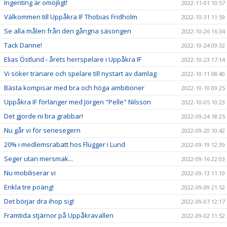
Ingenting är omöjligt!
2022-11-01 10:57
Välkommen till Uppåkra IF Thobias Fridholm
2022-10-31 11:59
Se alla målen från den gångna säsongen
2022-10-26 16:34
Tack Danne!
2022-10-24 09:32
Elias Östlund - årets herrspelare i Uppåkra IF
2022-10-23 17:14
Vi söker tränare och spelare till nystart av damlag
2022-10-11 08:40
Bästa kompisar med bra och höga ambitioner
2022-10-10 09:25
Uppåkra IF förlänger med Jörgen "Pelle" Nilsson
2022-10-05 10:23
Det gjorde ni bra grabbar!
2022-09-24 18:25
Nu går vi för seriesegern
2022-09-20 10:42
20% i medlemsrabatt hos Flügger i Lund
2022-09-19 12:39
Seger utan mersmak...
2022-09-16 22:03
Nu mobiliserar vi
2022-09-13 11:10
Enkla tre poäng!
2022-09-09 21:52
Det börjar dra ihop sig!
2022-09-07 12:17
Framtida stjärnor på Uppåkravallen
2022-09-02 11:52