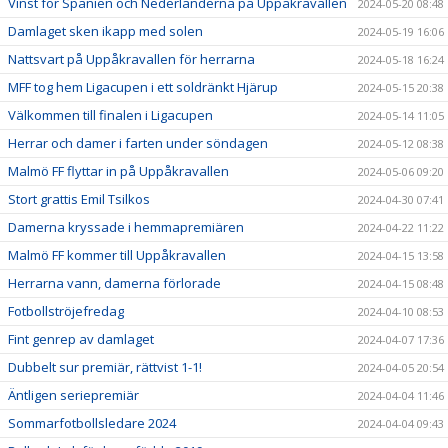
Vinst för Spanien och Nederländerna på Uppåkravallen
2024-05-20 08:48
Damlaget sken ikapp med solen
2024-05-19 16:06
Nattsvart på Uppåkravallen för herrarna
2024-05-18 16:24
MFF tog hem Ligacupen i ett soldränkt Hjärup
2024-05-15 20:38
Välkommen till finalen i Ligacupen
2024-05-14 11:05
Herrar och damer i farten under söndagen
2024-05-12 08:38
Malmö FF flyttar in på Uppåkravallen
2024-05-06 09:20
Stort grattis Emil Tsilkos
2024-04-30 07:41
Damerna kryssade i hemmapremiären
2024-04-22 11:22
Malmö FF kommer till Uppåkravallen
2024-04-15 13:58
Herrarna vann, damerna förlorade
2024-04-15 08:48
Fotbollströjefredag
2024-04-10 08:53
Fint genrep av damlaget
2024-04-07 17:36
Dubbelt sur premiär, rättvist 1-1!
2024-04-05 20:54
Äntligen seriepremiär
2024-04-04 11:46
Sommarfotbollsledare 2024
2024-04-04 09:43