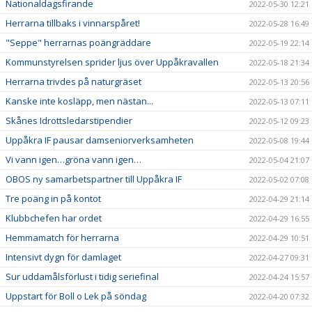
Nationaldagsfirande
2022-05-30 12:21
Herrarna tillbaks i vinnarspåret!
2022-05-28 16:49
"Seppe" herrarnas poängräddare
2022-05-19 22:14
Kommunstyrelsen sprider ljus över Uppåkravallen
2022-05-18 21:34
Herrarna trivdes på naturgräset
2022-05-13 20:56
Kanske inte kosläpp, men nästan...
2022-05-13 07:11
Skånes Idrottsledarstipendier
2022-05-12 09:23
Uppåkra IF pausar damseniorverksamheten
2022-05-08 19:44
Vi vann igen…gröna vann igen…
2022-05-04 21:07
OBOS ny samarbetspartner till Uppåkra IF
2022-05-02 07:08
Tre poäng in på kontot
2022-04-29 21:14
Klubbchefen har ordet
2022-04-29 16:55
Hemmamatch för herrarna
2022-04-29 10:51
Intensivt dygn för damlaget
2022-04-27 09:31
Sur uddamålsförlust i tidig seriefinal
2022-04-24 15:57
Uppstart för Boll o Lek på söndag
2022-04-20 07:32