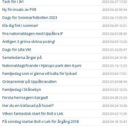
Tack för i år!
2023-06-27 17:23
Ny fin insats av P09
2023-06-20 09:34
Dags för Sommarfotbollen 2023
2023-06-15 09:55
Klä dig fint i sommar!
2023-06-09 10:21
Fira nationaldagen med Uppåkra IF
2023-06-05 08:43
Äntligen 3 gröna sköna poäng!
2023-06-03 15:26
Dags för Lilla VM
2023-05-26 09:47
Serieledarna ångar på
2023-05-24 19:50
Nationaldagsfirande i Hjärups park den 6 juni
2023-05-16 11:23
Familjedag som vi gärna vill kalla för lyckad
2023-05-06 17:01
Gräspremiär på Uppåkravallen
2023-05-04 08:46
Familjedag i Skånebyn
2023-05-02 12:35
Första herrsegern bärgad!
2023-04-28 21:25
Har du en träfasad på huset?
2023-04-26 10:45
Vilken fantastisk start för Boll o Lek
2023-04-23 11:39
På söndag startar Boll o Lek för årgång 2018
2023-04-18 10:47