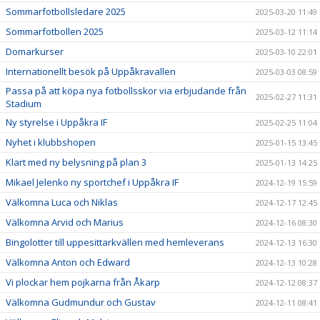
Sommarfotbollsledare 2025
2025-03-20 11:49
Sommarfotbollen 2025
2025-03-12 11:14
Domarkurser
2025-03-10 22:01
Internationellt besök på Uppåkravallen
2025-03-03 08:59
Passa på att köpa nya fotbollsskor via erbjudande från
2025-02-27 11:31
Stadium
Ny styrelse i Uppåkra IF
2025-02-25 11:04
Nyhet i klubbshopen
2025-01-15 13:45
Klart med ny belysning på plan 3
2025-01-13 14:25
Mikael Jelenko ny sportchef i Uppåkra IF
2024-12-19 15:59
Välkomna Luca och Niklas
2024-12-17 12:45
Välkomna Arvid och Marius
2024-12-16 08:30
Bingolotter till uppesittarkvällen med hemleverans
2024-12-13 16:30
Välkomna Anton och Edward
2024-12-13 10:28
Vi plockar hem pojkarna från Åkarp
2024-12-12 08:37
Välkomna Gudmundur och Gustav
2024-12-11 08:41