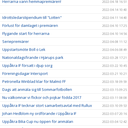
Herrarna vann hemmapremiären!
2022-04-18 16:51
2022-04-14 10:40
Idrottsledarstipendium till "Lotten"
2022-04-11 14:40
Förlust för damlaget i premiären
2022-04-10 17:25
Flygande start för herrarna
2022-04-10 14:56
Seriepremiärer
2022-04-08 11:12
Uppstartsmöte Boll o Lek
2022-04-06 08:49
Nationaldagsfirande i Hjärups park
2022-03-28 17:21
Uppåkra IF försatt i djup sorg
2022-03-22 10:45
Föreningsdagar Intersport
2022-03-21 10:21
Petronella Winblad klar för Malmö FF
2022-03-18 09:59
Dags att anmäla sig till Sommarfotbollen
2022-03-15 09:25
Nu välkomnar vi flickor och pojkar födda 2017
2022-03-11 08:08
Uppåkra IF tecknar stort samarbetsavtal med Rullux
2022-03-10 09:53
Johan Hedblom ny ordförande i Uppåkra IF
2022-03-07 20:16
Uppåkra Bilia Cup nu öppen för anmälan
2022-03-04 12:42