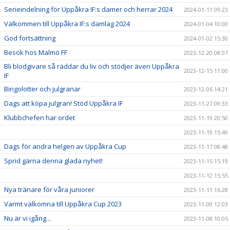
Serieindelning för Uppåkra IF:s damer och herrar 2024
2024-01-11 09:23
Välkommen till Uppåkra IF:s damlag 2024
2024-01-04 10:00
God fortsättning
2024-01-02 15:30
Besök hos Malmö FF
2023-12-20 08:07
Bli blodgivare så räddar du liv och stödjer även Uppåkra
2023-12-15 11:00
IF
Bingolotter och julgranar
2023-12-06 14:21
Dags att köpa julgran! Stöd Uppåkra IF
2023-11-27 09:33
Klubbchefen har ordet
2023-11-19 20:50
2023-11-19 15:49
Dags för andra helgen av Uppåkra Cup
2023-11-17 08:48
Sprid gärna denna glada nyhet!
2023-11-15 15:19
2023-11-12 15:55
Nya tränare för våra juniorer
2023-11-11 16:28
Varmt välkomna till Uppåkra Cup 2023
2023-11-09 12:03
Nu är vi igång...
2023-11-08 10:05