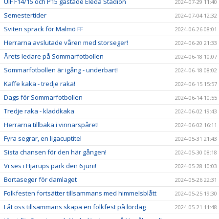
UIF F14/15 och P15 gästade Eleda Stadion
2024-07-29 11:40
Semestertider
2024-07-04 12:32
Sviten sprack för Malmö FF
2024-06-26 08:01
Herrarna avslutade våren med storseger!
2024-06-20 21:33
Årets ledare på Sommarfotbollen
2024-06-18 10:07
Sommarfotbollen är igång - underbart!
2024-06-18 08:02
Kaffe kaka - tredje raka!
2024-06-15 15:57
Dags för Sommarfotbollen
2024-06-14 10:55
Tredje raka - kladdkaka
2024-06-02 19:43
Herrarna tillbaka i vinnarspåret!
2024-06-02 16:11
Fyra segrar, en ligacuptitel
2024-05-31 21:43
Sista chansen för den här gången!
2024-05-30 08:18
Vi ses i Hjärups park den 6 juni!
2024-05-28 10:03
Bortaseger för damlaget
2024-05-26 22:31
Folkfesten fortsätter tillsammans med himmelsblått
2024-05-25 19:30
Låt oss tillsammans skapa en folkfest på lördag
2024-05-21 11:48