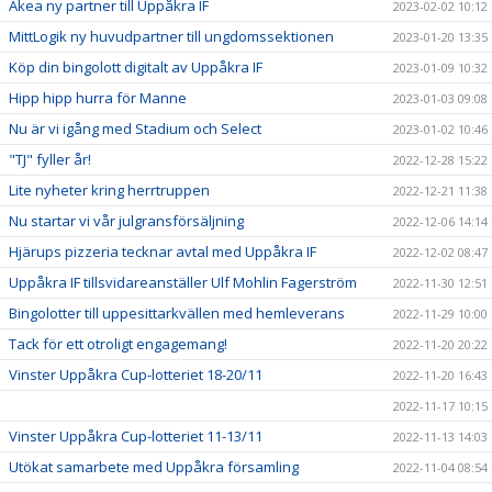
Akea ny partner till Uppåkra IF
2023-02-02 10:12
MittLogik ny huvudpartner till ungdomssektionen
2023-01-20 13:35
Köp din bingolott digitalt av Uppåkra IF
2023-01-09 10:32
Hipp hipp hurra för Manne
2023-01-03 09:08
Nu är vi igång med Stadium och Select
2023-01-02 10:46
"TJ" fyller år!
2022-12-28 15:22
Lite nyheter kring herrtruppen
2022-12-21 11:38
Nu startar vi vår julgransförsäljning
2022-12-06 14:14
Hjärups pizzeria tecknar avtal med Uppåkra IF
2022-12-02 08:47
Uppåkra IF tillsvidareanställer Ulf Mohlin Fagerström
2022-11-30 12:51
Bingolotter till uppesittarkvällen med hemleverans
2022-11-29 10:00
Tack för ett otroligt engagemang!
2022-11-20 20:22
Vinster Uppåkra Cup-lotteriet 18-20/11
2022-11-20 16:43
2022-11-17 10:15
Vinster Uppåkra Cup-lotteriet 11-13/11
2022-11-13 14:03
Utökat samarbete med Uppåkra församling
2022-11-04 08:54