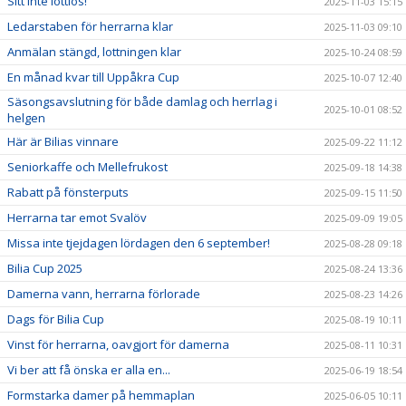
Sitt inte lottlös!
2025-11-03 15:15
Ledarstaben för herrarna klar
2025-11-03 09:10
Anmälan stängd, lottningen klar
2025-10-24 08:59
En månad kvar till Uppåkra Cup
2025-10-07 12:40
Säsongsavslutning för både damlag och herrlag i
2025-10-01 08:52
helgen
Här är Bilias vinnare
2025-09-22 11:12
Seniorkaffe och Mellefrukost
2025-09-18 14:38
Rabatt på fönsterputs
2025-09-15 11:50
Herrarna tar emot Svalöv
2025-09-09 19:05
Missa inte tjejdagen lördagen den 6 september!
2025-08-28 09:18
Bilia Cup 2025
2025-08-24 13:36
Damerna vann, herrarna förlorade
2025-08-23 14:26
Dags för Bilia Cup
2025-08-19 10:11
Vinst för herrarna, oavgjort för damerna
2025-08-11 10:31
Vi ber att få önska er alla en...
2025-06-19 18:54
Formstarka damer på hemmaplan
2025-06-05 10:11