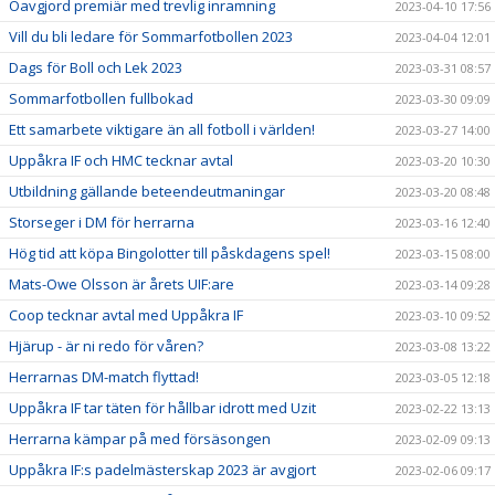
Oavgjord premiär med trevlig inramning
2023-04-10 17:56
Vill du bli ledare för Sommarfotbollen 2023
2023-04-04 12:01
Dags för Boll och Lek 2023
2023-03-31 08:57
Sommarfotbollen fullbokad
2023-03-30 09:09
Ett samarbete viktigare än all fotboll i världen!
2023-03-27 14:00
Uppåkra IF och HMC tecknar avtal
2023-03-20 10:30
Utbildning gällande beteendeutmaningar
2023-03-20 08:48
Storseger i DM för herrarna
2023-03-16 12:40
Hög tid att köpa Bingolotter till påskdagens spel!
2023-03-15 08:00
Mats-Owe Olsson är årets UIF:are
2023-03-14 09:28
Coop tecknar avtal med Uppåkra IF
2023-03-10 09:52
Hjärup - är ni redo för våren?
2023-03-08 13:22
Herrarnas DM-match flyttad!
2023-03-05 12:18
Uppåkra IF tar täten för hållbar idrott med Uzit
2023-02-22 13:13
Herrarna kämpar på med försäsongen
2023-02-09 09:13
Uppåkra IF:s padelmästerskap 2023 är avgjort
2023-02-06 09:17