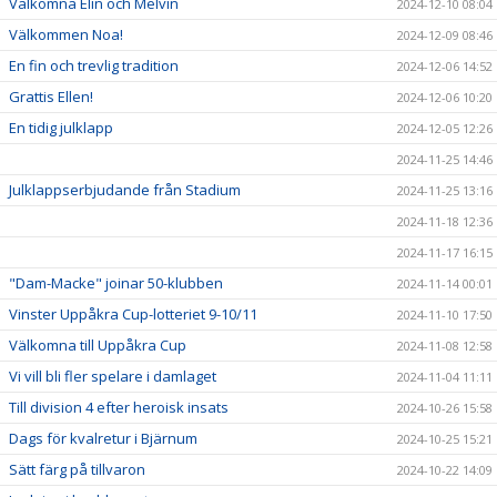
Välkomna Elin och Melvin
2024-12-10 08:04
Välkommen Noa!
2024-12-09 08:46
En fin och trevlig tradition
2024-12-06 14:52
Grattis Ellen!
2024-12-06 10:20
En tidig julklapp
2024-12-05 12:26
2024-11-25 14:46
Julklappserbjudande från Stadium
2024-11-25 13:16
2024-11-18 12:36
2024-11-17 16:15
"Dam-Macke" joinar 50-klubben
2024-11-14 00:01
Vinster Uppåkra Cup-lotteriet 9-10/11
2024-11-10 17:50
Välkomna till Uppåkra Cup
2024-11-08 12:58
Vi vill bli fler spelare i damlaget
2024-11-04 11:11
Till division 4 efter heroisk insats
2024-10-26 15:58
Dags för kvalretur i Bjärnum
2024-10-25 15:21
Sätt färg på tillvaron
2024-10-22 14:09