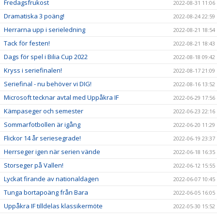
Fredagsfrukost
2022-08-31 11:06
Dramatiska 3 poäng!
2022-08-24 22:59
Herrarna upp i serieledning
2022-08-21 18:54
Tack för festen!
2022-08-21 18:43
Dags för spel i Bilia Cup 2022
2022-08-18 09:42
Kryss i seriefinalen!
2022-08-17 21:09
Seriefinal - nu behöver vi DIG!
2022-08-16 13:52
Microsoft tecknar avtal med Uppåkra IF
2022-06-29 17:56
Kämpaseger och semester
2022-06-23 22:16
Sommarfotbollen är igång
2022-06-20 11:29
Flickor 14 år seriesegrade!
2022-06-19 23:37
Herrseger igen när serien vände
2022-06-18 16:35
Storseger på Vallen!
2022-06-12 15:55
Lyckat firande av nationaldagen
2022-06-07 10:45
Tunga bortapoäng från Bara
2022-06-05 16:05
Uppåkra IF tilldelas klassikermöte
2022-05-30 15:52