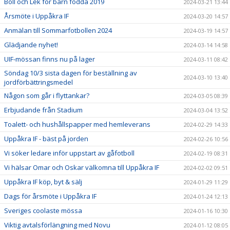
Boll och Lek för barn födda 2019
2024-03-21 13:44
Årsmöte i Uppåkra IF
2024-03-20 14:57
Anmälan till Sommarfotbollen 2024
2024-03-19 14:57
Glädjande nyhet!
2024-03-14 14:58
UIF-mössan finns nu på lager
2024-03-11 08:42
Söndag 10/3 sista dagen för beställning av
2024-03-10 13:40
jordförbättringsmedel
Någon som går i flyttankar?
2024-03-05 08:39
Erbjudande från Stadium
2024-03-04 13:52
Toalett- och hushållspapper med hemleverans
2024-02-29 14:33
Uppåkra IF - bäst på jorden
2024-02-26 10:56
Vi söker ledare inför uppstart av gåfotboll
2024-02-19 08:31
Vi hälsar Omar och Oskar välkomna till Uppåkra IF
2024-02-02 09:51
Uppåkra IF köp, byt & sälj
2024-01-29 11:29
Dags för årsmöte i Uppåkra IF
2024-01-24 12:13
Sveriges coolaste mössa
2024-01-16 10:30
Viktig avtalsförlängning med Novu
2024-01-12 08:05