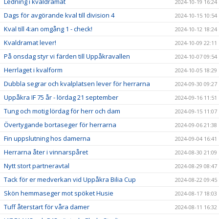
Ledning i kvaldramat
2024-10-19 16:24
Dags för avgörande kval till division 4
2024-10-15 10:54
Kval till 4:an omgång 1 - check!
2024-10-12 18:24
Kvaldramat lever!
2024-10-09 22:11
På onsdag styr vi färden till Uppåkravallen
2024-10-07 09:54
Herrlaget i kvalform
2024-10-05 18:29
Dubbla segrar och kvalplatsen lever för herrarna
2024-09-30 09:27
Uppåkra IF 75 år - lördag 21 september
2024-09-16 11:51
Tung och motig lördag för herr och dam
2024-09-15 11:07
Övertygande bortaseger för herrarna
2024-09-06 21:38
Fin uppslutning hos damerna
2024-09-04 16:41
Herrarna åter i vinnarspåret
2024-08-30 21:09
Nytt stort partneravtal
2024-08-29 08:47
Tack för er medverkan vid Uppåkra Bilia Cup
2024-08-22 09:45
Skön hemmaseger mot spöket Husie
2024-08-17 18:03
Tuff återstart för våra damer
2024-08-11 16:32