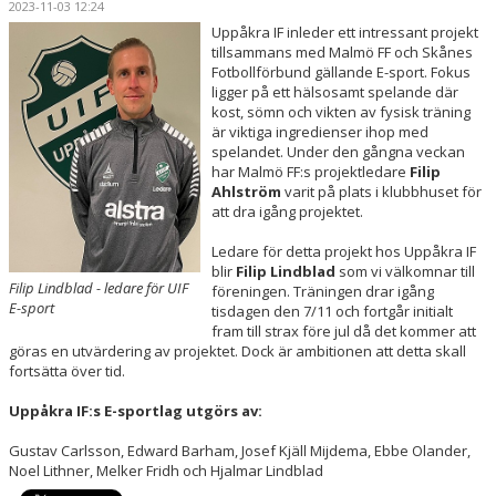
2023-11-03 12:24
LEDARE
Uppåkra IF inleder ett intressant projekt
tillsammans med Malmö FF och Skånes
KALENDER
Fotbollförbund gällande E-sport. Fokus
ligger på ett hälsosamt spelande där
MATCHER
kost, sömn och vikten av fysisk träning
är viktiga ingredienser ihop med
spelandet. Under den gångna veckan
DOKUMENT
har Malmö FF:s projektledare
Filip
Ahlström
varit på plats i klubbhuset för
KLUBBSHOP
att dra igång projektet.
Ledare för detta projekt hos Uppåkra IF
ARR-/ EVENEMANG
blir
Filip Lindblad
som vi välkomnar till
Filip Lindblad - ledare för UIF
föreningen. Träningen drar igång
VÄRDEGRUND / ALDRIG ENSAM
E-sport
tisdagen den 7/11 och fortgår initialt
fram till strax före jul då det kommer att
göras en utvärdering av projektet. Dock är ambitionen att detta skall
SPELARTRUPPEN
fortsätta över tid.
PARTNERS
Uppåkra IF:s E-sportlag utgörs av:
Gustav Carlsson, Edward Barham, Josef Kjäll Mijdema, Ebbe Olander,
Noel Lithner, Melker Fridh och Hjalmar Lindblad