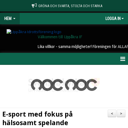
GRÖNA OCH SVARTA, STOLTA OCH STARKA
HEM
LOGGA IN
Välkommen till Uppåkra IF
Lika villkor - samma möjligheter! Föreningen för ALLA!
HEM
NYHETER
OM UIF
KONTAKT
E-sport med fokus på
<
>
STYRELSE
hälsosamt spelande