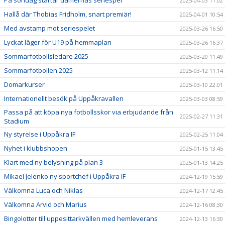
På söndag startar damernas seriespel
2025-04-03 11:02
Hallå där Thobias Fridholm, snart premiär!
2025-04-01 10:54
Med avstamp mot seriespelet
2025-03-26 16:50
Lyckat läger för U19 på hemmaplan
2025-03-26 16:37
Sommarfotbollsledare 2025
2025-03-20 11:49
Sommarfotbollen 2025
2025-03-12 11:14
Domarkurser
2025-03-10 22:01
Internationellt besök på Uppåkravallen
2025-03-03 08:59
Passa på att köpa nya fotbollsskor via erbjudande från
2025-02-27 11:31
Stadium
Ny styrelse i Uppåkra IF
2025-02-25 11:04
Nyhet i klubbshopen
2025-01-15 13:45
Klart med ny belysning på plan 3
2025-01-13 14:25
Mikael Jelenko ny sportchef i Uppåkra IF
2024-12-19 15:59
Välkomna Luca och Niklas
2024-12-17 12:45
Välkomna Arvid och Marius
2024-12-16 08:30
Bingolotter till uppesittarkvällen med hemleverans
2024-12-13 16:30