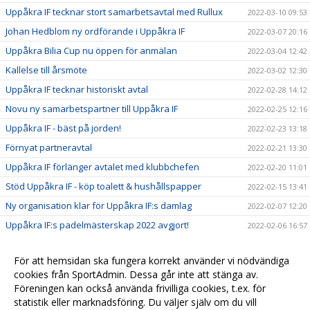
Uppåkra IF tecknar stort samarbetsavtal med Rullux
2022-03-10 09:53
Johan Hedblom ny ordförande i Uppåkra IF
2022-03-07 20:16
Uppåkra Bilia Cup nu öppen för anmälan
2022-03-04 12:42
Kallelse till årsmöte
2022-03-02 12:30
Uppåkra IF tecknar historiskt avtal
2022-02-28 14:12
Novu ny samarbetspartner till Uppåkra IF
2022-02-25 12:16
Uppåkra IF - bäst på jorden!
2022-02-23 13:18
Förnyat partneravtal
2022-02-21 13:30
Uppåkra IF förlänger avtalet med klubbchefen
2022-02-20 11:01
Stöd Uppåkra IF - köp toalett & hushållspapper
2022-02-15 13:41
Ny organisation klar för Uppåkra IF:s damlag
2022-02-07 12:20
Uppåkra IF:s padelmästerskap 2022 avgjort!
2022-02-06 16:57
Säg hej till vår nya maskot!
2022-02-04 11:39
För att hemsidan ska fungera korrekt använder vi nödvändiga
Sparbanken Skåne utökar sitt samarbete med Uppåkra
2022-01-09 09:06
cookies från SportAdmin. Dessa går inte att stänga av.
IF
Föreningen kan också använda frivilliga cookies, t.ex. för
Ultras tackar för stödet
2022-01-07 15:25
statistik eller marknadsföring. Du väljer själv om du vill