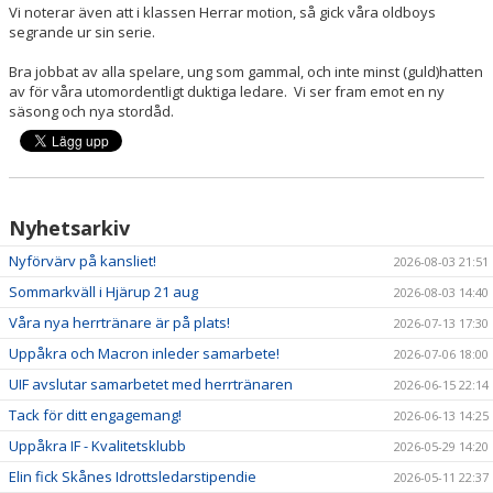
Vi noterar även att i klassen Herrar motion, så gick våra oldboys
segrande ur sin serie.
Bra jobbat av alla spelare, ung som gammal, och inte minst (guld)hatten
av för våra utomordentligt duktiga ledare. Vi ser fram emot en ny
säsong och nya stordåd.
Nyhetsarkiv
Nyförvärv på kansliet!
2026-08-03 21:51
Sommarkväll i Hjärup 21 aug
2026-08-03 14:40
Våra nya herrtränare är på plats!
2026-07-13 17:30
Uppåkra och Macron inleder samarbete!
2026-07-06 18:00
UIF avslutar samarbetet med herrtränaren
2026-06-15 22:14
Tack för ditt engagemang!
2026-06-13 14:25
Uppåkra IF - Kvalitetsklubb
2026-05-29 14:20
Elin fick Skånes Idrottsledarstipendie
2026-05-11 22:37