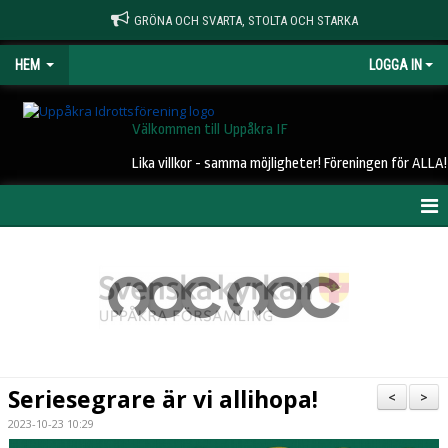
GRÖNA OCH SVARTA, STOLTA OCH STARKA
HEM
LOGGA IN
Välkommen till Uppåkra IF
Lika villkor - samma möjligheter! Föreningen för ALLA!
HEM
NYHETER
OM UIF
KONTAKT
Seriesegrare är vi allihopa!
<
>
STYRELSE
2023-10-23 10:29