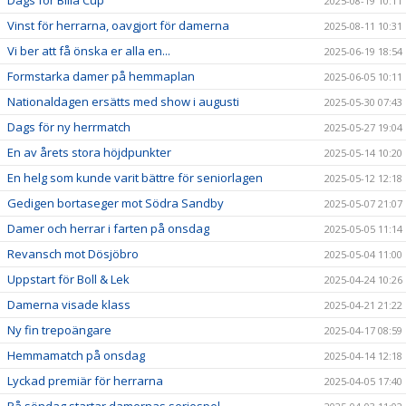
Dags för Bilia Cup
2025-08-19 10:11
Vinst för herrarna, oavgjort för damerna
2025-08-11 10:31
Vi ber att få önska er alla en...
2025-06-19 18:54
Formstarka damer på hemmaplan
2025-06-05 10:11
Nationaldagen ersätts med show i augusti
2025-05-30 07:43
Dags för ny herrmatch
2025-05-27 19:04
En av årets stora höjdpunkter
2025-05-14 10:20
En helg som kunde varit bättre för seniorlagen
2025-05-12 12:18
Gedigen bortaseger mot Södra Sandby
2025-05-07 21:07
Damer och herrar i farten på onsdag
2025-05-05 11:14
Revansch mot Dösjöbro
2025-05-04 11:00
Uppstart för Boll & Lek
2025-04-24 10:26
Damerna visade klass
2025-04-21 21:22
Ny fin trepoängare
2025-04-17 08:59
Hemmamatch på onsdag
2025-04-14 12:18
Lyckad premiär för herrarna
2025-04-05 17:40