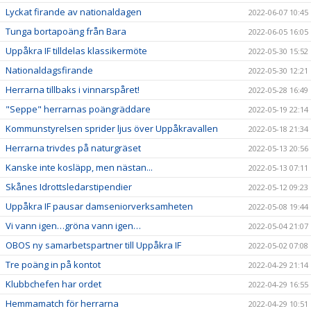
Lyckat firande av nationaldagen
2022-06-07 10:45
Tunga bortapoäng från Bara
2022-06-05 16:05
Uppåkra IF tilldelas klassikermöte
2022-05-30 15:52
Nationaldagsfirande
2022-05-30 12:21
Herrarna tillbaks i vinnarspåret!
2022-05-28 16:49
"Seppe" herrarnas poängräddare
2022-05-19 22:14
Kommunstyrelsen sprider ljus över Uppåkravallen
2022-05-18 21:34
Herrarna trivdes på naturgräset
2022-05-13 20:56
Kanske inte kosläpp, men nästan...
2022-05-13 07:11
Skånes Idrottsledarstipendier
2022-05-12 09:23
Uppåkra IF pausar damseniorverksamheten
2022-05-08 19:44
Vi vann igen…gröna vann igen…
2022-05-04 21:07
OBOS ny samarbetspartner till Uppåkra IF
2022-05-02 07:08
Tre poäng in på kontot
2022-04-29 21:14
Klubbchefen har ordet
2022-04-29 16:55
Hemmamatch för herrarna
2022-04-29 10:51