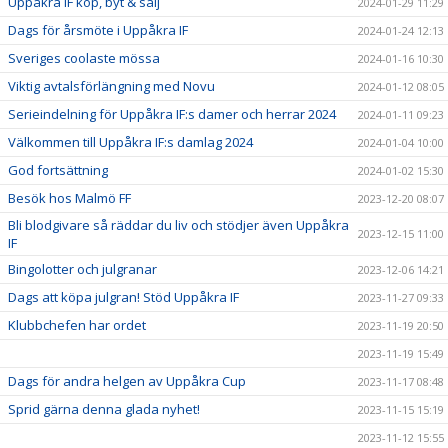
Uppåkra IF köp, byt & sälj
2024-01-29 11:29
Dags för årsmöte i Uppåkra IF
2024-01-24 12:13
Sveriges coolaste mössa
2024-01-16 10:30
Viktig avtalsförlängning med Novu
2024-01-12 08:05
Serieindelning för Uppåkra IF:s damer och herrar 2024
2024-01-11 09:23
Välkommen till Uppåkra IF:s damlag 2024
2024-01-04 10:00
God fortsättning
2024-01-02 15:30
Besök hos Malmö FF
2023-12-20 08:07
Bli blodgivare så räddar du liv och stödjer även Uppåkra
2023-12-15 11:00
IF
Bingolotter och julgranar
2023-12-06 14:21
Dags att köpa julgran! Stöd Uppåkra IF
2023-11-27 09:33
Klubbchefen har ordet
2023-11-19 20:50
2023-11-19 15:49
Dags för andra helgen av Uppåkra Cup
2023-11-17 08:48
Sprid gärna denna glada nyhet!
2023-11-15 15:19
2023-11-12 15:55