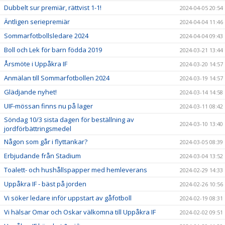
Dubbelt sur premiär, rättvist 1-1!
2024-04-05 20:54
Äntligen seriepremiär
2024-04-04 11:46
Sommarfotbollsledare 2024
2024-04-04 09:43
Boll och Lek för barn födda 2019
2024-03-21 13:44
Årsmöte i Uppåkra IF
2024-03-20 14:57
Anmälan till Sommarfotbollen 2024
2024-03-19 14:57
Glädjande nyhet!
2024-03-14 14:58
UIF-mössan finns nu på lager
2024-03-11 08:42
Söndag 10/3 sista dagen för beställning av
2024-03-10 13:40
jordförbättringsmedel
Någon som går i flyttankar?
2024-03-05 08:39
Erbjudande från Stadium
2024-03-04 13:52
Toalett- och hushållspapper med hemleverans
2024-02-29 14:33
Uppåkra IF - bäst på jorden
2024-02-26 10:56
Vi söker ledare inför uppstart av gåfotboll
2024-02-19 08:31
Vi hälsar Omar och Oskar välkomna till Uppåkra IF
2024-02-02 09:51