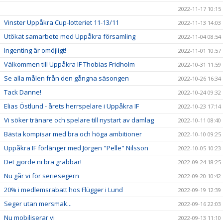
2022-11-17 10:15
Vinster Uppåkra Cup-lotteriet 11-13/11
2022-11-13 14:03
Utökat samarbete med Uppåkra församling
2022-11-04 08:54
Ingenting är omöjligt!
2022-11-01 10:57
Välkommen till Uppåkra IF Thobias Fridholm
2022-10-31 11:59
Se alla målen från den gångna säsongen
2022-10-26 16:34
Tack Danne!
2022-10-24 09:32
Elias Östlund - årets herrspelare i Uppåkra IF
2022-10-23 17:14
Vi söker tränare och spelare till nystart av damlag
2022-10-11 08:40
Bästa kompisar med bra och höga ambitioner
2022-10-10 09:25
Uppåkra IF förlänger med Jörgen "Pelle" Nilsson
2022-10-05 10:23
Det gjorde ni bra grabbar!
2022-09-24 18:25
Nu går vi för seriesegern
2022-09-20 10:42
20% i medlemsrabatt hos Flügger i Lund
2022-09-19 12:39
Seger utan mersmak...
2022-09-16 22:03
Nu mobiliserar vi
2022-09-13 11:10