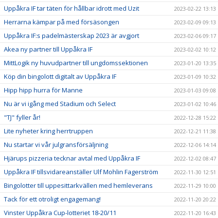
Uppåkra IF tar täten för hållbar idrott med Uzit
2023-02-22 13:13
Herrarna kämpar på med försäsongen
2023-02-09 09:13
Uppåkra IF:s padelmästerskap 2023 är avgjort
2023-02-06 09:17
Akea ny partner till Uppåkra IF
2023-02-02 10:12
MittLogik ny huvudpartner till ungdomssektionen
2023-01-20 13:35
Köp din bingolott digitalt av Uppåkra IF
2023-01-09 10:32
Hipp hipp hurra för Manne
2023-01-03 09:08
Nu är vi igång med Stadium och Select
2023-01-02 10:46
"TJ" fyller år!
2022-12-28 15:22
Lite nyheter kring herrtruppen
2022-12-21 11:38
Nu startar vi vår julgransförsäljning
2022-12-06 14:14
Hjärups pizzeria tecknar avtal med Uppåkra IF
2022-12-02 08:47
Uppåkra IF tillsvidareanställer Ulf Mohlin Fagerström
2022-11-30 12:51
Bingolotter till uppesittarkvällen med hemleverans
2022-11-29 10:00
Tack för ett otroligt engagemang!
2022-11-20 20:22
Vinster Uppåkra Cup-lotteriet 18-20/11
2022-11-20 16:43