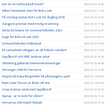
Har du en träfasad på huset?
2023-04-26 10:45
Vilken fantastisk start för Boll o Lek
2023-04-23 11:39
På söndag startar Boll o Lek för årgång 2018
2023-04-18 10:47
Oavgjord premiär med trevlig inramning
2023-04-10 17:56
Vill du bli ledare för Sommarfotbollen 2023
2023-04-04 12:01
Dags för Boll och Lek 2023
2023-03-31 08:57
Sommarfotbollen fullbokad
2023-03-30 09:09
Ett samarbete viktigare än all fotboll i världen!
2023-03-27 14:00
Uppåkra IF och HMC tecknar avtal
2023-03-20 10:30
Utbildning gällande beteendeutmaningar
2023-03-20 08:48
Storseger i DM för herrarna
2023-03-16 12:40
Hög tid att köpa Bingolotter till påskdagens spel!
2023-03-15 08:00
Mats-Owe Olsson är årets UIF:are
2023-03-14 09:28
Coop tecknar avtal med Uppåkra IF
2023-03-10 09:52
Hjärup - är ni redo för våren?
2023-03-08 13:22
Herrarnas DM-match flyttad!
2023-03-05 12:18