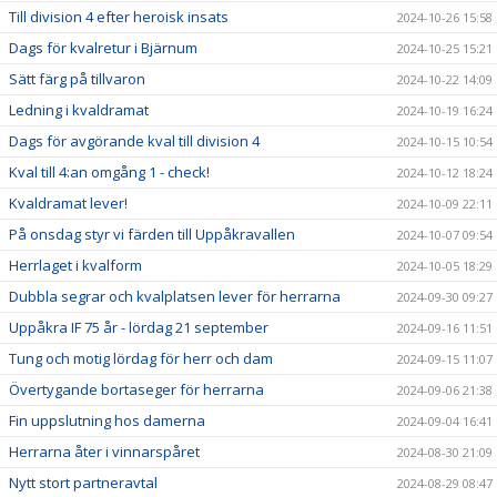
Till division 4 efter heroisk insats
2024-10-26 15:58
Dags för kvalretur i Bjärnum
2024-10-25 15:21
Sätt färg på tillvaron
2024-10-22 14:09
Ledning i kvaldramat
2024-10-19 16:24
Dags för avgörande kval till division 4
2024-10-15 10:54
Kval till 4:an omgång 1 - check!
2024-10-12 18:24
Kvaldramat lever!
2024-10-09 22:11
På onsdag styr vi färden till Uppåkravallen
2024-10-07 09:54
Herrlaget i kvalform
2024-10-05 18:29
Dubbla segrar och kvalplatsen lever för herrarna
2024-09-30 09:27
Uppåkra IF 75 år - lördag 21 september
2024-09-16 11:51
Tung och motig lördag för herr och dam
2024-09-15 11:07
Övertygande bortaseger för herrarna
2024-09-06 21:38
Fin uppslutning hos damerna
2024-09-04 16:41
Herrarna åter i vinnarspåret
2024-08-30 21:09
Nytt stort partneravtal
2024-08-29 08:47