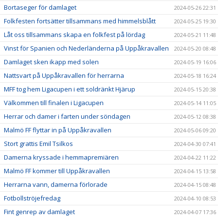
Bortaseger för damlaget
2024-05-26 22:31
Folkfesten fortsätter tillsammans med himmelsblått
2024-05-25 19:30
Låt oss tillsammans skapa en folkfest på lördag
2024-05-21 11:48
Vinst för Spanien och Nederländerna på Uppåkravallen
2024-05-20 08:48
Damlaget sken ikapp med solen
2024-05-19 16:06
Nattsvart på Uppåkravallen för herrarna
2024-05-18 16:24
MFF tog hem Ligacupen i ett soldränkt Hjärup
2024-05-15 20:38
Välkommen till finalen i Ligacupen
2024-05-14 11:05
Herrar och damer i farten under söndagen
2024-05-12 08:38
Malmö FF flyttar in på Uppåkravallen
2024-05-06 09:20
Stort grattis Emil Tsilkos
2024-04-30 07:41
Damerna kryssade i hemmapremiären
2024-04-22 11:22
Malmö FF kommer till Uppåkravallen
2024-04-15 13:58
Herrarna vann, damerna förlorade
2024-04-15 08:48
Fotbollströjefredag
2024-04-10 08:53
Fint genrep av damlaget
2024-04-07 17:36