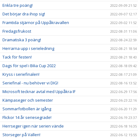
Enkla tre poäng!
2022-09-09 21:52
Det börjar dra ihop sig!
2022-09-07 12:17
Framtida stjärnor på Uppåkravallen
2022-09-02 11:52
Fredagsfrukost
2022-08-31 11:06
Dramatiska 3 poäng!
2022-08-24 22:59
Herrarna upp i serieledning
2022-08-21 18:54
Tack för festen!
2022-08-21 18:43
Dags för spel i Bilia Cup 2022
2022-08-18 09:42
Kryss i seriefinalen!
2022-08-17 21:09
Seriefinal - nu behöver vi DIG!
2022-08-16 13:52
Microsoft tecknar avtal med Uppåkra IF
2022-06-29 17:56
Kämpaseger och semester
2022-06-23 22:16
Sommarfotbollen är igång
2022-06-20 11:29
Flickor 14 år seriesegrade!
2022-06-19 23:37
Herrseger igen när serien vände
2022-06-18 16:35
Storseger på Vallen!
2022-06-12 15:55