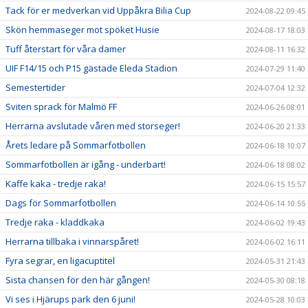
Tack för er medverkan vid Uppåkra Bilia Cup
2024-08-22 09:45
Skön hemmaseger mot spöket Husie
2024-08-17 18:03
Tuff återstart för våra damer
2024-08-11 16:32
UIF F14/15 och P15 gästade Eleda Stadion
2024-07-29 11:40
Semestertider
2024-07-04 12:32
Sviten sprack för Malmö FF
2024-06-26 08:01
Herrarna avslutade våren med storseger!
2024-06-20 21:33
Årets ledare på Sommarfotbollen
2024-06-18 10:07
Sommarfotbollen är igång - underbart!
2024-06-18 08:02
Kaffe kaka - tredje raka!
2024-06-15 15:57
Dags för Sommarfotbollen
2024-06-14 10:55
Tredje raka - kladdkaka
2024-06-02 19:43
Herrarna tillbaka i vinnarspåret!
2024-06-02 16:11
Fyra segrar, en ligacuptitel
2024-05-31 21:43
Sista chansen för den här gången!
2024-05-30 08:18
Vi ses i Hjärups park den 6 juni!
2024-05-28 10:03