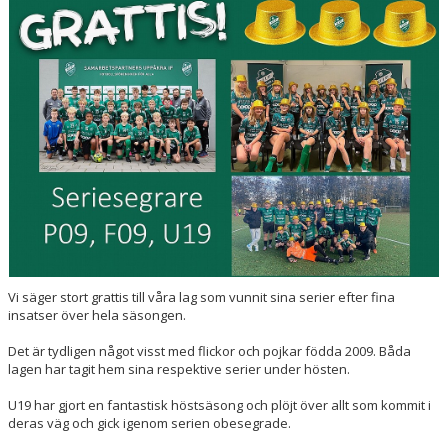
LEDARE
KALENDER
MATCHER
DOKUMENT
KLUBBSHOP
ARR-/ EVENEMANG
VÄRDEGRUND / ALDRIG ENSAM
Vi säger stort grattis till våra lag som vunnit sina serier efter fina
insatser över hela säsongen.
SPELARTRUPPEN
Det är tydligen något visst med flickor och pojkar födda 2009. Båda
PARTNERS
lagen har tagit hem sina respektive serier under hösten.
U19 har gjort en fantastisk höstsäsong och plöjt över allt som kommit i
deras väg och gick igenom serien obesegrade.