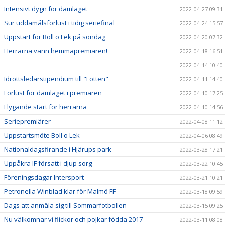
Intensivt dygn för damlaget
2022-04-27 09:31
Sur uddamålsförlust i tidig seriefinal
2022-04-24 15:57
Uppstart för Boll o Lek på söndag
2022-04-20 07:32
Herrarna vann hemmapremiären!
2022-04-18 16:51
2022-04-14 10:40
Idrottsledarstipendium till "Lotten"
2022-04-11 14:40
Förlust för damlaget i premiären
2022-04-10 17:25
Flygande start för herrarna
2022-04-10 14:56
Seriepremiärer
2022-04-08 11:12
Uppstartsmöte Boll o Lek
2022-04-06 08:49
Nationaldagsfirande i Hjärups park
2022-03-28 17:21
Uppåkra IF försatt i djup sorg
2022-03-22 10:45
Föreningsdagar Intersport
2022-03-21 10:21
Petronella Winblad klar för Malmö FF
2022-03-18 09:59
Dags att anmäla sig till Sommarfotbollen
2022-03-15 09:25
Nu välkomnar vi flickor och pojkar födda 2017
2022-03-11 08:08