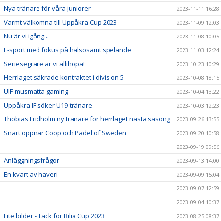
Nya tränare för våra juniorer
2023-11-11 16:28
Varmt välkomna till Uppåkra Cup 2023
2023-11-09 12:03
Nu är vi igång...
2023-11-08 10:05
E-sport med fokus på hälsosamt spelande
2023-11-03 12:24
Seriesegrare är vi allihopa!
2023-10-23 10:29
Herrlaget säkrade kontraktet i division 5
2023-10-08 18:15
UIF-musmatta gaming
2023-10-04 13:22
Uppåkra IF söker U19-tränare
2023-10-03 12:23
Thobias Fridholm ny tränare för herrlaget nästa säsong
2023-09-26 13:55
Snart öppnar Coop och Padel of Sweden
2023-09-20 10:58
2023-09-19 09:56
Anläggningsfrågor
2023-09-13 14:00
En kvart av haveri
2023-09-09 15:04
2023-09-07 12:59
2023-09-04 10:37
Lite bilder - Tack för Bilia Cup 2023
2023-08-25 08:37