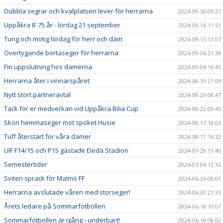
Dubbla segrar och kvalplatsen lever för herrarna
2024-09-30 09:27
Uppåkra IF 75 år - lördag 21 september
2024-09-16 11:51
Tung och motig lördag för herr och dam
2024-09-15 11:07
Övertygande bortaseger för herrarna
2024-09-06 21:38
Fin uppslutning hos damerna
2024-09-04 16:41
Herrarna åter i vinnarspåret
2024-08-30 21:09
Nytt stort partneravtal
2024-08-29 08:47
Tack för er medverkan vid Uppåkra Bilia Cup
2024-08-22 09:45
Skön hemmaseger mot spöket Husie
2024-08-17 18:03
Tuff återstart för våra damer
2024-08-11 16:32
UIF F14/15 och P15 gästade Eleda Stadion
2024-07-29 11:40
Semestertider
2024-07-04 12:32
Sviten sprack för Malmö FF
2024-06-26 08:01
Herrarna avslutade våren med storseger!
2024-06-20 21:33
Årets ledare på Sommarfotbollen
2024-06-18 10:07
Sommarfotbollen är igång - underbart!
2024-06-18 08:02