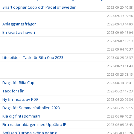
Snart öppnar Coop och Padel of Sweden
2023-09-20 10:58
2023-09-19 09:56
Anläggningsfrågor
2023-09-13 14:00
En kvart av haveri
2023-09-09 15:04
2023-09-07 12:59
2023-09-04 10:37
Lite bilder - Tack för Bilia Cup 2023
2023-08-25 08:37
2023-08-23 11:49
2023-08-23 08:13
Dags för Bilia Cup
2023-08-14 08:41
Tack för i år!
2023-06-27 17:23
Ny fin insats av P09
2023-06-20 09:34
Dags för Sommarfotbollen 2023
2023-06-15 09:55
Klä dig fint i sommar!
2023-06-09 10:21
Fira nationaldagen med Uppåkra IF
2023-06-05 08:43
Äntligen 3 gröna sköna poäng!
2023-06-03 15:26