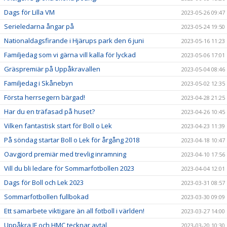
Dags för Lilla VM
2023-05-26 09:47
Serieledarna ångar på
2023-05-24 19:50
Nationaldagsfirande i Hjärups park den 6 juni
2023-05-16 11:23
Familjedag som vi gärna vill kalla för lyckad
2023-05-06 17:01
Gräspremiär på Uppåkravallen
2023-05-04 08:46
Familjedag i Skånebyn
2023-05-02 12:35
Första herrsegern bärgad!
2023-04-28 21:25
Har du en träfasad på huset?
2023-04-26 10:45
Vilken fantastisk start för Boll o Lek
2023-04-23 11:39
På söndag startar Boll o Lek för årgång 2018
2023-04-18 10:47
Oavgjord premiär med trevlig inramning
2023-04-10 17:56
Vill du bli ledare för Sommarfotbollen 2023
2023-04-04 12:01
Dags för Boll och Lek 2023
2023-03-31 08:57
Sommarfotbollen fullbokad
2023-03-30 09:09
Ett samarbete viktigare än all fotboll i världen!
2023-03-27 14:00
Uppåkra IF och HMC tecknar avtal
2023-03-20 10:30