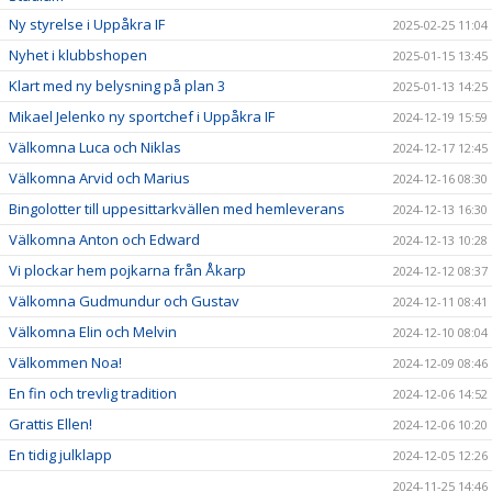
Ny styrelse i Uppåkra IF
2025-02-25 11:04
Nyhet i klubbshopen
2025-01-15 13:45
Klart med ny belysning på plan 3
2025-01-13 14:25
Mikael Jelenko ny sportchef i Uppåkra IF
2024-12-19 15:59
Välkomna Luca och Niklas
2024-12-17 12:45
Välkomna Arvid och Marius
2024-12-16 08:30
Bingolotter till uppesittarkvällen med hemleverans
2024-12-13 16:30
Välkomna Anton och Edward
2024-12-13 10:28
Vi plockar hem pojkarna från Åkarp
2024-12-12 08:37
Välkomna Gudmundur och Gustav
2024-12-11 08:41
Välkomna Elin och Melvin
2024-12-10 08:04
Välkommen Noa!
2024-12-09 08:46
En fin och trevlig tradition
2024-12-06 14:52
Grattis Ellen!
2024-12-06 10:20
En tidig julklapp
2024-12-05 12:26
2024-11-25 14:46