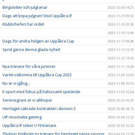
Bingolotter och julgranar
2023-12-06 14:21
Dags att köpa julgran! Stöd Uppåkra IF
2023-11-27 09:33
Klubbchefen har ordet
2023-11-19 20:50
2023-11-19 15:49
Dags för andra helgen av Uppåkra Cup
2023-11-17 08:48
Sprid gärna denna glada nyhet!
2023-11-15 15:19
2023-11-12 15:55
Nya tränare för våra juniorer
2023-11-11 16:28
Varmt välkomna till Uppåkra Cup 2023
2023-11-09 12:03
Nu är vi igång...
2023-11-08 10:05
E-sport med fokus på hälsosamt spelande
2023-11-03 12:24
Seriesegrare är vi allihopa!
2023-10-23 10:29
Herrlaget säkrade kontraktet i division 5
2023-10-08 18:15
UIF-musmatta gaming
2023-10-04 13:22
Uppåkra IF söker U19-tränare
2023-10-03 12:23
Thobias Fridholm ny tränare för herrlaget nästa säsong
2023-09-26 13:55