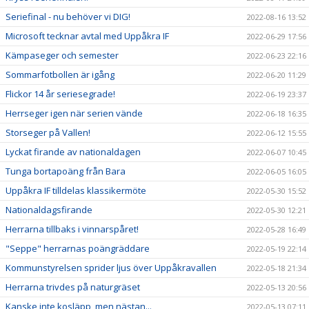
Seriefinal - nu behöver vi DIG!
2022-08-16 13:52
Microsoft tecknar avtal med Uppåkra IF
2022-06-29 17:56
Kämpaseger och semester
2022-06-23 22:16
Sommarfotbollen är igång
2022-06-20 11:29
Flickor 14 år seriesegrade!
2022-06-19 23:37
Herrseger igen när serien vände
2022-06-18 16:35
Storseger på Vallen!
2022-06-12 15:55
Lyckat firande av nationaldagen
2022-06-07 10:45
Tunga bortapoäng från Bara
2022-06-05 16:05
Uppåkra IF tilldelas klassikermöte
2022-05-30 15:52
Nationaldagsfirande
2022-05-30 12:21
Herrarna tillbaks i vinnarspåret!
2022-05-28 16:49
"Seppe" herrarnas poängräddare
2022-05-19 22:14
Kommunstyrelsen sprider ljus över Uppåkravallen
2022-05-18 21:34
Herrarna trivdes på naturgräset
2022-05-13 20:56
Kanske inte kosläpp, men nästan...
2022-05-13 07:11