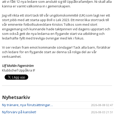
att vi fått 12 nya ledare som anslutit sig till Uppåkrafamiljen. Ni skall alla
känna er varmt välkomna in i gemenskapen.
Jag vill rikta ett stort tack till vår ungdomskommitté (UK) som lagt ner ett
stort jobb med att starta upp Boll o Lek 2023. Ett minst lika stort tack till
vår eminente fotbollsutvecklare Kristos Tsilkos som med stort
engagemang och kunnande hade taktpinnen vid dagens uppstart och
som också gett de nya ledarna en flygande start via utbildning och
ledarhäfte fyllt med trevliga övningar med lek i fokus.
Vi ser redan fram emot kommande söndagar! Tack alla barn, föräldrar
och ledare för en flygande start av denna så roliga del av vår
verksamhet.
Ulf Mohlin Fagerström
Klubbchef Uppåkra IF
Nyhetsarkiv
Ny tränare, nya förutsättningar…
2026-08-08 02:47
Nyförvärv på kansliet!
2026-08-03 21:51