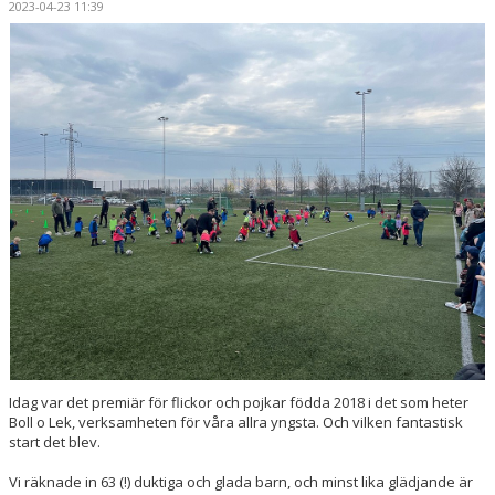
2023-04-23 11:39
LEDARE
KALENDER
MATCHER
DOKUMENT
KLUBBSHOP
ARR-/ EVENEMANG
VÄRDEGRUND / ALDRIG ENSAM
SPELARTRUPPEN
PARTNERS
Idag var det premiär för flickor och pojkar födda 2018 i det som heter
Boll o Lek, verksamheten för våra allra yngsta. Och vilken fantastisk
start det blev.
Vi räknade in 63 (!) duktiga och glada barn, och minst lika glädjande är