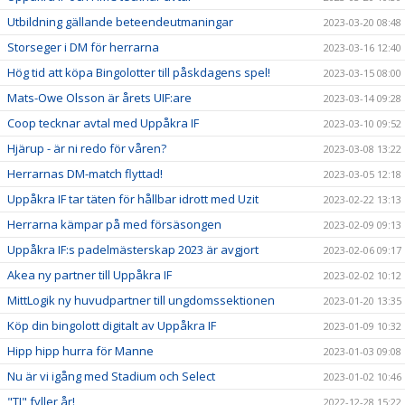
Utbildning gällande beteendeutmaningar
2023-03-20 08:48
Storseger i DM för herrarna
2023-03-16 12:40
Hög tid att köpa Bingolotter till påskdagens spel!
2023-03-15 08:00
Mats-Owe Olsson är årets UIF:are
2023-03-14 09:28
Coop tecknar avtal med Uppåkra IF
2023-03-10 09:52
Hjärup - är ni redo för våren?
2023-03-08 13:22
Herrarnas DM-match flyttad!
2023-03-05 12:18
Uppåkra IF tar täten för hållbar idrott med Uzit
2023-02-22 13:13
Herrarna kämpar på med försäsongen
2023-02-09 09:13
Uppåkra IF:s padelmästerskap 2023 är avgjort
2023-02-06 09:17
Akea ny partner till Uppåkra IF
2023-02-02 10:12
MittLogik ny huvudpartner till ungdomssektionen
2023-01-20 13:35
Köp din bingolott digitalt av Uppåkra IF
2023-01-09 10:32
Hipp hipp hurra för Manne
2023-01-03 09:08
Nu är vi igång med Stadium och Select
2023-01-02 10:46
"TJ" fyller år!
2022-12-28 15:22