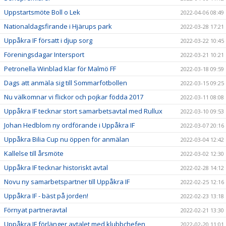
Uppstartsmöte Boll o Lek
2022-04-06 08:49
Nationaldagsfirande i Hjärups park
2022-03-28 17:21
Uppåkra IF försatt i djup sorg
2022-03-22 10:45
Föreningsdagar Intersport
2022-03-21 10:21
Petronella Winblad klar för Malmö FF
2022-03-18 09:59
Dags att anmäla sig till Sommarfotbollen
2022-03-15 09:25
Nu välkomnar vi flickor och pojkar födda 2017
2022-03-11 08:08
Uppåkra IF tecknar stort samarbetsavtal med Rullux
2022-03-10 09:53
Johan Hedblom ny ordförande i Uppåkra IF
2022-03-07 20:16
Uppåkra Bilia Cup nu öppen för anmälan
2022-03-04 12:42
Kallelse till årsmöte
2022-03-02 12:30
Uppåkra IF tecknar historiskt avtal
2022-02-28 14:12
Novu ny samarbetspartner till Uppåkra IF
2022-02-25 12:16
Uppåkra IF - bäst på jorden!
2022-02-23 13:18
Förnyat partneravtal
2022-02-21 13:30
Uppåkra IF förlänger avtalet med klubbchefen
2022-02-20 11:01