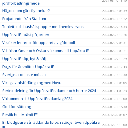
2024-03-10 13:40
jordförbättringsmedel
Någon som går i flyttankar?
2024-03-05 08:39
Erbjudande från Stadium
2024-03-04 13:52
Toalett- och hushållspapper med hemleverans
2024-02-29 14:33
Uppåkra IF - bäst på jorden
2024-02-26 10:56
Vi söker ledare inför uppstart av gåfotboll
2024-02-19 08:31
Vi hälsar Omar och Oskar välkomna till Uppåkra IF
2024-02-02 09:51
Uppåkra IF köp, byt & sälj
2024-01-29 11:29
Dags för årsmöte i Uppåkra IF
2024-01-24 12:13
Sveriges coolaste mössa
2024-01-16 10:30
Viktig avtalsförlängning med Novu
2024-01-12 08:05
Serieindelning för Uppåkra IF:s damer och herrar 2024
2024-01-11 09:23
Välkommen till Uppåkra IF:s damlag 2024
2024-01-04 10:00
God fortsättning
2024-01-02 15:30
Besök hos Malmö FF
2023-12-20 08:07
Bli blodgivare så räddar du liv och stödjer även Uppåkra
2023-12-15 11:00
IF