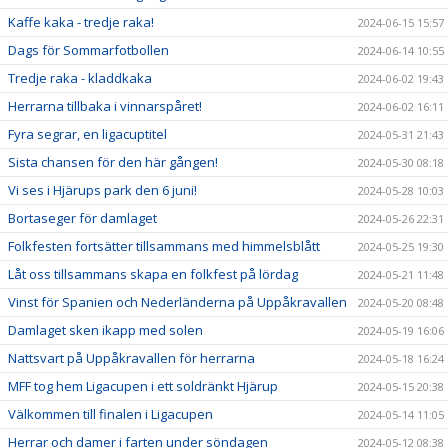
Kaffe kaka - tredje raka!
2024-06-15 15:57
Dags för Sommarfotbollen
2024-06-14 10:55
Tredje raka - kladdkaka
2024-06-02 19:43
Herrarna tillbaka i vinnarspåret!
2024-06-02 16:11
Fyra segrar, en ligacuptitel
2024-05-31 21:43
Sista chansen för den här gången!
2024-05-30 08:18
Vi ses i Hjärups park den 6 juni!
2024-05-28 10:03
Bortaseger för damlaget
2024-05-26 22:31
Folkfesten fortsätter tillsammans med himmelsblått
2024-05-25 19:30
Låt oss tillsammans skapa en folkfest på lördag
2024-05-21 11:48
Vinst för Spanien och Nederländerna på Uppåkravallen
2024-05-20 08:48
Damlaget sken ikapp med solen
2024-05-19 16:06
Nattsvart på Uppåkravallen för herrarna
2024-05-18 16:24
MFF tog hem Ligacupen i ett soldränkt Hjärup
2024-05-15 20:38
Välkommen till finalen i Ligacupen
2024-05-14 11:05
Herrar och damer i farten under söndagen
2024-05-12 08:38