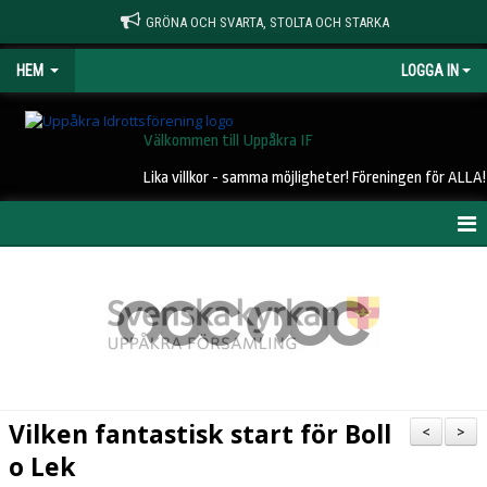
GRÖNA OCH SVARTA, STOLTA OCH STARKA
HEM
LOGGA IN
Välkommen till Uppåkra IF
Lika villkor - samma möjligheter! Föreningen för ALLA!
HEM
NYHETER
OM UIF
KONTAKT
Vilken fantastisk start för Boll
<
>
STYRELSE
o Lek