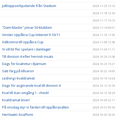
Julklappserbjudande från Stadium
2024-11-25 13:16
2024-11-18 12:36
2024-11-17 16:15
"Dam-Macke" joinar 50-klubben
2024-11-14 00:01
Vinster Uppåkra Cup-lotteriet 9-10/11
2024-11-10 17:50
Välkomna till Uppåkra Cup
2024-11-08 12:58
Vi vill bli fler spelare i damlaget
2024-11-04 11:11
Till division 4 efter heroisk insats
2024-10-26 15:58
Dags för kvalretur i Bjärnum
2024-10-25 15:21
Sätt färg på tillvaron
2024-10-22 14:09
Ledning i kvaldramat
2024-10-19 16:24
Dags för avgörande kval till division 4
2024-10-15 10:54
Kval till 4:an omgång 1 - check!
2024-10-12 18:24
Kvaldramat lever!
2024-10-09 22:11
På onsdag styr vi färden till Uppåkravallen
2024-10-07 09:54
Herrlaget i kvalform
2024-10-05 18:29