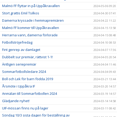
Malmö FF flyttar in på Uppåkravallen
2024-05-06 09:20
Stort grattis Emil Tsilkos
2024-04-30 07:41
Damerna kryssade i hemmapremiären
2024-04-22 11:22
Malmö FF kommer till Uppåkravallen
2024-04-15 13:58
Herrarna vann, damerna förlorade
2024-04-15 08:48
Fotbollströjefredag
2024-04-10 08:53
Fint genrep av damlaget
2024-04-07 17:36
Dubbelt sur premiär, rättvist 1-1!
2024-04-05 20:54
Äntligen seriepremiär
2024-04-04 11:46
Sommarfotbollsledare 2024
2024-04-04 09:43
Boll och Lek för barn födda 2019
2024-03-21 13:44
Årsmöte i Uppåkra IF
2024-03-20 14:57
Anmälan till Sommarfotbollen 2024
2024-03-19 14:57
Glädjande nyhet!
2024-03-14 14:58
UIF-mössan finns nu på lager
2024-03-11 08:42
Söndag 10/3 sista dagen för beställning av