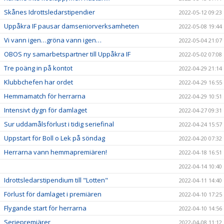
Skånes Idrottsledarstipendier
2022-05-12 09:23
Uppåkra IF pausar damseniorverksamheten
2022-05-08 19:44
Vi vann igen…gröna vann igen…
2022-05-04 21:07
OBOS ny samarbetspartner till Uppåkra IF
2022-05-02 07:08
Tre poäng in på kontot
2022-04-29 21:14
Klubbchefen har ordet
2022-04-29 16:55
Hemmamatch för herrarna
2022-04-29 10:51
Intensivt dygn för damlaget
2022-04-27 09:31
Sur uddamålsförlust i tidig seriefinal
2022-04-24 15:57
Uppstart för Boll o Lek på söndag
2022-04-20 07:32
Herrarna vann hemmapremiären!
2022-04-18 16:51
2022-04-14 10:40
Idrottsledarstipendium till "Lotten"
2022-04-11 14:40
Förlust för damlaget i premiären
2022-04-10 17:25
Flygande start för herrarna
2022-04-10 14:56
Seriepremiärer
2022-04-08 11:12