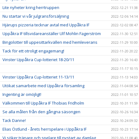
Lite nyheter kring herrtruppen
2022-12-21 11:38
Nu startar vi vår julgransförsäljning
2022-12-06 14:14
Hjärups pizzeria tecknar avtal med Uppåkra IF
2022-12-02 08:47
Uppåkra IF tillsvidareanställer Ulf Mohlin Fagerström
2022-11-30 12:51
Bingolotter till uppesittarkvällen med hemleverans
2022-11-29 10:00
Tack för ett otroligt engagemang!
2022-11-20 20:22
Vinster Uppåkra Cup-lotteriet 18-20/11
2022-11-20 16:43
2022-11-17 10:15
Vinster Uppåkra Cup-lotteriet 11-13/11
2022-11-13 14:03
Utökat samarbete med Uppåkra församling
2022-11-04 08:54
Ingenting är omöjligt!
2022-11-01 10:57
Välkommen till Uppåkra IF Thobias Fridholm
2022-10-31 11:59
Se alla målen från den gångna säsongen
2022-10-26 16:34
Tack Danne!
2022-10-24 09:32
Elias Östlund - årets herrspelare i Uppåkra IF
2022-10-23 17:14
Vi söker tränare och spelare till nystart av damlag
2022-10-11 08:40