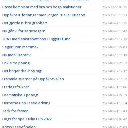
Bästa kompisar med bra och höga ambitioner
2022-10-10 09:25
Uppåkra IF förlänger med Jörgen "Pelle" Nilsson
2022-10-05 10:23
Det gjorde ni bra grabbar!
2022-09-24 18:25
Nu går vi för seriesegern
2022-09-20 10:42
20% i medlemsrabatt hos Flügger i Lund
2022-09-19 12:39
Seger utan mersmak...
2022-09-16 22:03
Nu mobiliserar vi
2022-09-13 11:10
Enkla tre poäng!
2022-09-09 21:52
Det börjar dra ihop sig!
2022-09-07 12:17
Framtida stjärnor på Uppåkravallen
2022-09-02 11:52
Fredagsfrukost
2022-08-31 11:06
Dramatiska 3 poäng!
2022-08-24 22:59
Herrarna upp i serieledning
2022-08-21 18:54
Tack för festen!
2022-08-21 18:43
Dags för spel i Bilia Cup 2022
2022-08-18 09:42
Kryss i seriefinalen!
2022-08-17 21:09