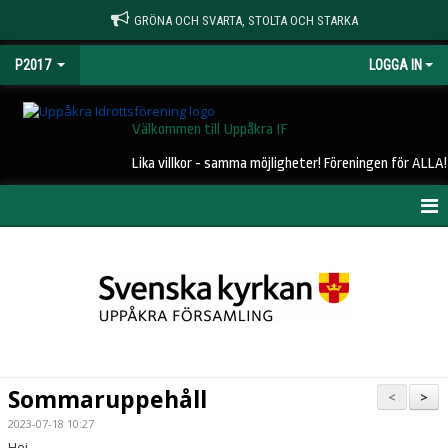
GRÖNA OCH SVARTA, STOLTA OCH STARKA
P2017
LOGGA IN
Välkommen till Uppåkra IF
Lika villkor - samma möjligheter! Föreningen för ALLA!
HEM
NYHETER
KALENDER
MATCHER
Sommaruppehåll
<
>
TRUPPEN
2023-07-18 10:27
Hej