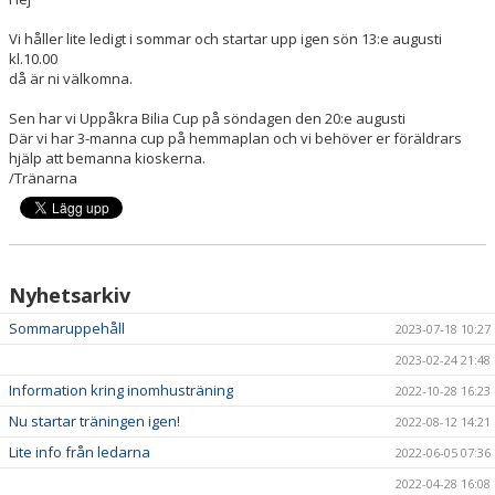
BILDGALLERI
Vi håller lite ledigt i sommar och startar upp igen sön 13:e augusti
kl.10.00
DOKUMENT
då är ni välkomna.
KONTAKT
Sen har vi Uppåkra Bilia Cup på söndagen den 20:e augusti
Där vi har 3-manna cup på hemmaplan och vi behöver er föräldrars
hjälp att bemanna kioskerna.
/Tränarna
Nyhetsarkiv
Sommaruppehåll
2023-07-18 10:27
2023-02-24 21:48
Information kring inomhusträning
2022-10-28 16:23
Nu startar träningen igen!
2022-08-12 14:21
Lite info från ledarna
2022-06-05 07:36
2022-04-28 16:08