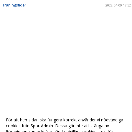
Träningstider
2022-04-09 17:52
För att hemsidan ska fungera korrekt använder vi nödvändiga
cookies från SportAdmin. Dessa går inte att stänga av.
Föreningen kan också använda frivilliga cookies, t.ex. för