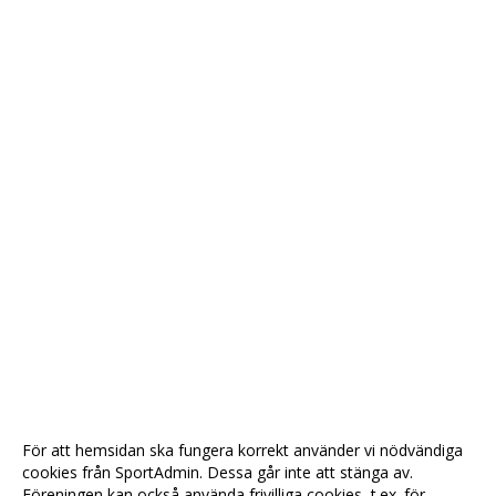
För att hemsidan ska fungera korrekt använder vi nödvändiga
cookies från SportAdmin. Dessa går inte att stänga av.
Föreningen kan också använda frivilliga cookies, t.ex. för