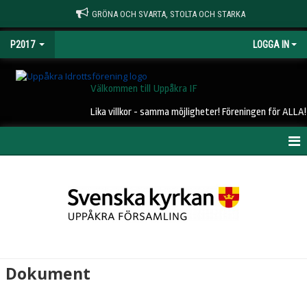
GRÖNA OCH SVARTA, STOLTA OCH STARKA
P2017
LOGGA IN
Välkommen till Uppåkra IF
Lika villkor - samma möjligheter! Föreningen för ALLA!
HEM
NYHETER
KALENDER
MATCHER
Dokument
TRUPPEN