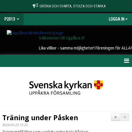
GRÖNA OCH SVARTA, STOLTA OCH STARKA
P2013
LOGGA IN
Välkommen till Uppåkra IF
Lika villkor - samma möjligheter! Föreningen för ALLA!
HEM
NYHETER
KALENDER
MATCHER
Träning under Påsken
<
>
TRUPPEN
2024-03-25 13:22
Träningstillfällen som vanligt under hela Påsken.