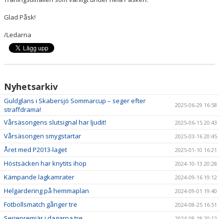
BILDGALLERI
Glad Påsk!
DOKUMENT
/Ledarna
KONTAKT
Nyhetsarkiv
Guldglans i Skabersjö Sommarcup – seger efter
2025-06-29 16:58
straffdrama!
Vårsäsongens slutsignal har ljudit!
2025-06-15 20:43
Vårsäsongen smygstartar
2025-03-16 20:45
Året med P2013-laget
2025-01-10 16:21
Höstsäcken har knytits ihop
2024-10-13 20:28
Kämpande lagkamrater
2024-09-16 19:12
Helgardering på hemmaplan
2024-09-01 19:40
Fotbollsmatch gånger tre
2024-08-25 16:51
Seriepremiär i dagarna tre
2024-08-18 20:12