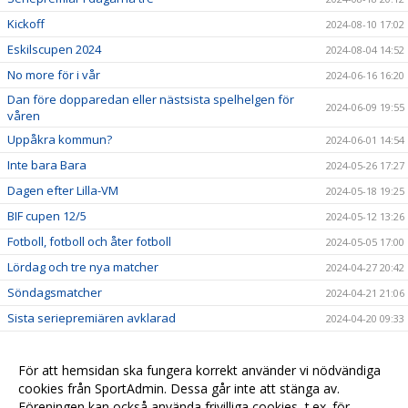
Kickoff
2024-08-10 17:02
Eskilscupen 2024
2024-08-04 14:52
No more för i vår
2024-06-16 16:20
Dan före dopparedan eller nästsista spelhelgen för
2024-06-09 19:55
våren
Uppåkra kommun?
2024-06-01 14:54
Inte bara Bara
2024-05-26 17:27
Dagen efter Lilla-VM
2024-05-18 19:25
BIF cupen 12/5
2024-05-12 13:26
Fotboll, fotboll och åter fotboll
2024-05-05 17:00
Lördag och tre nya matcher
2024-04-27 20:42
Söndagsmatcher
2024-04-21 21:06
Sista seriepremiären avklarad
2024-04-20 09:33
Ungdomsledare till laget
2024-04-15 13:10
Seriepremiär
För att hemsidan ska fungera korrekt använder vi nödvändiga
2024-04-14 16:35
cookies från SportAdmin. Dessa går inte att stänga av.
Träning under Påsken
2024-03-25 13:22
Föreningen kan också använda frivilliga cookies, t.ex. för