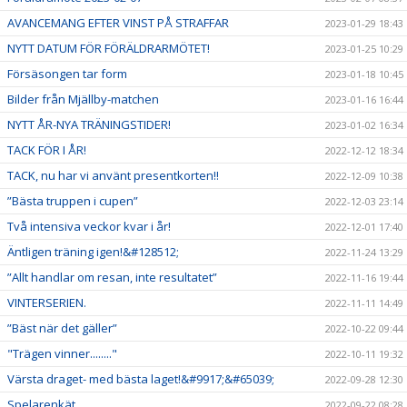
AVANCEMANG EFTER VINST PÅ STRAFFAR
2023-01-29 18:43
NYTT DATUM FÖR FÖRÄLDRARMÖTET!
2023-01-25 10:29
Försäsongen tar form
2023-01-18 10:45
Bilder från Mjällby-matchen
2023-01-16 16:44
NYTT ÅR-NYA TRÄNINGSTIDER!
2023-01-02 16:34
TACK FÖR I ÅR!
2022-12-12 18:34
TACK, nu har vi använt presentkorten!!
2022-12-09 10:38
”Bästa truppen i cupen”
2022-12-03 23:14
Två intensiva veckor kvar i år!
2022-12-01 17:40
Äntligen träning igen!&#128512;
2022-11-24 13:29
”Allt handlar om resan, inte resultatet”
2022-11-16 19:44
VINTERSERIEN.
2022-11-11 14:49
”Bäst när det gäller”
2022-10-22 09:44
"Trägen vinner........"
2022-10-11 19:32
Värsta draget- med bästa laget!&#9917;&#65039;
2022-09-28 12:30
Spelarenkät
2022-09-22 08:28