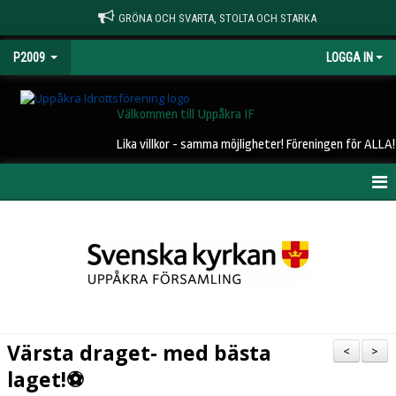
GRÖNA OCH SVARTA, STOLTA OCH STARKA
P2009
LOGGA IN
Välkommen till Uppåkra IF
Lika villkor - samma möjligheter! Föreningen för ALLA!
HEM
NYHETER
KALENDER
MATCHER
Värsta draget- med bästa
<
>
TRUPPEN
laget!⚽️