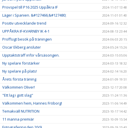
Provspel till P16 2025 Uppåkra IF
2024-11-07 13:48
Läger i Spanien. &#127466;&#127480;
2024-11-01 01:40
Positiv utvecklande trend
2024-09-16 12:32
UPPÅKRA IF-KVARNBY IK 4-1
2024-08-13 23:44
Proffsigt besök på träningen
2024-06-03 20:15
Oscar Ekberg ansluter
2024-05-24 15:26
Upptaktsträff inför vårsäsongen.
2024-03-15 05:06
Ny spelare förstärker
2024-03-13 18:32
Ny spelare på plats!
2024-02-14 16:20
Årets första träning
2024-01-09 19:51
Välkommen Oliver!
2023-12-17 20:08
"Ett lag i gott slag"
2023-11-24 11:36
Välkommen hem, Hannes Fröborg!
2023-11-06 14:49
Temakväll NUTRITION
2023-10-17 14:42
11 manna premiär
2023-10-09 15:54
Fotografering den 20/9
2023-09-19 15:43