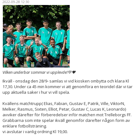
2022-09-28 12:30
BILDGALLERI
DOKUMENT
KONTAKT
Vilken underbar sommar vi upplevde!💚🖤
Ikväll - onsdag den 28/9- samlas vi vid kiosken ombytta och klara Kl
17,30. Under ca 45 min kommer vi att genomföra en teoridel där vi tar
upp aktuella saker i hur vi vill spela.
Kvällens matchtrupp( Elias, Fabian, Gustav E, Patrik, Ville, ViktorN,
Melker, Rasmus, Sixten, Elliot, Petar, Gustav C, Lucas K, Leonardo)
avviker därefter för förberedelser inför matchen mot Trelleborgs FF.
Grabbarna som inte spelar ikväll genomför därefter någon form av
enklare fotbollsträning.
vi avslutar i vanlig ordning Kl 19,00.