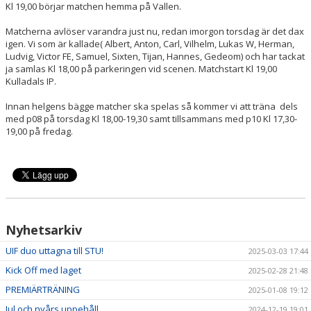
Kl 19,00 börjar matchen hemma på Vallen.
Matcherna avlöser varandra just nu, redan imorgon torsdag är det dax
igen. Vi som är kallade( Albert, Anton, Carl, Vilhelm, Lukas W, Herman,
Ludvig, Victor FE, Samuel, Sixten, Tijan, Hannes, Gedeom) och har tackat
ja samlas Kl 18,00 på parkeringen vid scenen. Matchstart Kl 19,00
Kulladals IP.
Innan helgens bägge matcher ska spelas så kommer vi att träna dels
med p08 på torsdag Kl 18,00-19,30 samt tillsammans med p10 Kl 17,30-
19,00 på fredag.
Nyhetsarkiv
UIF duo uttagna till STU!
2025-03-03 17:44
Kick Off med laget
2025-02-28 21:48
PREMIÄRTRÄNING
2025-01-08 19:12
Jul och nyårs uppehåll.
2024-12-19 19:01