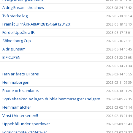
Aldrig Ensam- the show
2023-08-24 15:42
Två starka lag.
2023-06-18 18:54
Framåt UPPÅKRA!&#128154;&#128420;
2023-06-18 13:10
Fördel Uppåkra IF.
2023-06-17 13:01
Sölvesborg Cup
2023-06-16 23:11
Aldrig Ensam
2023-06-14 15:45
BIF CUPEN
2023-05-22 03:08
2023-05-14 21:34
Han är årets UIF:are!
2023-03-14 15:55
Hemmaborgen
2023-03-11 09:39
Enade och samlade.
2023-03-10 11:25
Styrkebesked av laget- dubbla hemmasegrar i helgen!
2023-03-05 22:35
Hemmamatcher
2023-03-02 17:14
Vinst i Vinterserien!!
2023-02-13 01:44
Uppehåll under sportlovet
2023-02-09 13:49
Föräldramöte 2023-02-07
2023-02-07 08:37