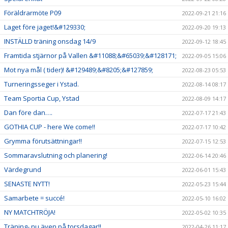
Föräldrarmöte P09
2022-09-21 21:16
Laget före jaget!&#129330;
2022-09-20 19:13
INSTÄLLD träning onsdag 14/9
2022-09-12 18:45
Framtida stjärnor på Vallen &#11088;&#65039;&#128171;
2022-09-05 15:06
Mot nya mål ( tider)! &#129489;&#8205;&#127859;
2022-08-23 05:53
Turneringsseger i Ystad.
2022-08-14 08:17
Team Sportia Cup, Ystad
2022-08-09 14:17
Dan före dan….
2022-07-17 21:43
GOTHIA CUP - here We come!!
2022-07-17 10:42
Grymma förutsättningar!!
2022-07-15 12:53
Sommaravslutning och planering!
2022-06-14 20:46
Värdegrund
2022-06-01 15:43
SENASTE NYTT!
2022-05-23 15:44
Samarbete = succé!
2022-05-10 16:02
NY MATCHTRÖJA!
2022-05-02 10:35
Träning- nu även på torsdagar!!
2022-04-26 11:17