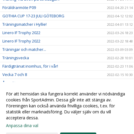
Föräldrarmöte P09
2022-04-20 21:14
GOTHIA CUP 17-23 JULI GÖTEBORG
2022-04-12 12:02
Träningsmatcher i Hyllie!
2022-04-01 13:12
Linero IF Trophy 2022
2022-03-26 18:23
Linero IF Trophy 2022
2022-03-22 18:48
Träningar och matcher...
2022-03-09 03:09
Träningsvecka
2022-02-28 10:01
Färdigtränat inomhus, för i vår!
2022-02-23 11:06
Vecka 7 och 8
2022-02-15 10:30
Årsmöte
2022-02-01 10:39
Försäsongen fortsätter!
2022-01-27 13:06
För att hemsidan ska fungera korrekt använder vi nödvändiga
Längre inomhusträningar på fredagar!!
cookies från SportAdmin. Dessa går inte att stänga av.
2022-01-19 09:52
Föreningen kan också använda frivilliga cookies, t.ex. för
Nu är UIF P2009 igång med Sport Admin!
2022-01-13 14:32
statistik eller marknadsföring. Du väljer själv om du vill
acceptera dessa.
Anpassa dina val
Cookie-
Gå till