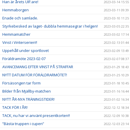
Han är årets UIF:are!
2023-03-14 15:55
Hemmaborgen
2023-03-11 09:39
Enade och samlade.
2023-03-10 11:25
Styrkebesked av laget- dubbla hemmasegrar i helgen!
2023-03-05 22:35
Hemmamatcher
2023-03-02 17:14
Vinst i Vinterserien!!
2023-02-13 01:44
Uppehåll under sportlovet
2023-02-09 13:49
Föräldramöte 2023-02-07
2023-02-07 08:37
AVANCEMANG EFTER VINST PÅ STRAFFAR
2023-01-29 18:43
NYTT DATUM FÖR FÖRÄLDRARMÖTET!
2023-01-25 10:29
Försäsongen tar form
2023-01-18 10:45
Bilder från Mjällby-matchen
2023-01-16 16:44
NYTT ÅR-NYA TRÄNINGSTIDER!
2023-01-02 16:34
TACK FÖR I ÅR!
2022-12-12 18:34
TACK, nu har vi använt presentkorten!!
2022-12-09 10:38
”Bästa truppen i cupen”
2022-12-03 23:14