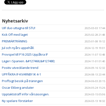
Nyhetsarkiv
UIF duo uttagna till STU!
2025-03-03 17:44
Kick Off med laget
2025-02-28 21:48
PREMIÄRTRÄNING
2025-01-08 19:12
Jul och nyårs uppehåll.
2024-12-19 19:01
Provspel till P16 2025 Uppåkra IF
2024-11-07 13:48
Läger i Spanien. &#127466;&#127480;
2024-11-01 01:40
Positiv utvecklande trend
2024-09-16 12:32
UPPÅKRA IF-KVARNBY IK 4-1
2024-08-13 23:44
Proffsigt besök på träningen
2024-06-03 20:15
Oscar Ekberg ansluter
2024-05-24 15:26
Upptaktsträff inför vårsäsongen.
2024-03-15 05:06
Ny spelare förstärker
2024-03-13 18:32