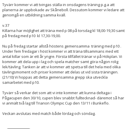
Tyvärr kommer vi att tvingas ställa in onsdagens träning p.g.a att
planerna är uppbokade av Skåneboll. Dessutom kommer vi ledare att
genomgå en utbildning samma kväll.
v.37
Killarna har möjlighet att träna med p 08 på torsdag kl 18,00-19,30 samt
på fredag med p10 kl 17,30-19,00.
Nu på fredag startar allstå höstens gemensamma träning med p10 .
Under fem fredagar i höst kommer vi att träna tillsammans med ett
antal killar som är ett år yngre. Första tillfället tränar vi på Hökplan. Vi
kommer att dela upp i lag och spela matcher samt göra någon rolig
lek/tävling. Tanken är att vi kommer att spetsa till det hela med olika
tävlingsmoment och priser kommer att delas ut vid sista träningen.
(21/10) Vi hoppas att detta gemensamma grepp ska utveckla
samarbetet med p10.
Tyvärr så verkar det som att vi inte kommer att kunna deltaga i
Pågacupen den 30/10, cupen blev snabbt fulltecknad- däremot så har
vi anmält två lag till Trianon Olympic Cup den 13/11 i Bunkeflo.
Veckan avslutas med match både lördag och söndag.