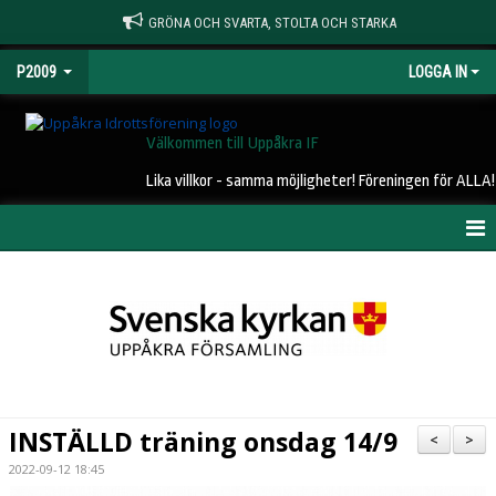
GRÖNA OCH SVARTA, STOLTA OCH STARKA
P2009
LOGGA IN
Välkommen till Uppåkra IF
Lika villkor - samma möjligheter! Föreningen för ALLA!
HEM
NYHETER
KALENDER
MATCHER
INSTÄLLD träning onsdag 14/9
<
>
TRUPPEN
2022-09-12 18:45