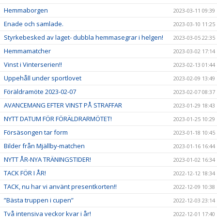
Hemmaborgen
2023-03-11 09:39
Enade och samlade.
2023-03-10 11:25
Styrkebesked av laget- dubbla hemmasegrar i helgen!
2023-03-05 22:35
Hemmamatcher
2023-03-02 17:14
Vinst i Vinterserien!!
2023-02-13 01:44
Uppehåll under sportlovet
2023-02-09 13:49
Föräldramöte 2023-02-07
2023-02-07 08:37
AVANCEMANG EFTER VINST PÅ STRAFFAR
2023-01-29 18:43
NYTT DATUM FÖR FÖRÄLDRARMÖTET!
2023-01-25 10:29
Försäsongen tar form
2023-01-18 10:45
Bilder från Mjällby-matchen
2023-01-16 16:44
NYTT ÅR-NYA TRÄNINGSTIDER!
2023-01-02 16:34
TACK FÖR I ÅR!
2022-12-12 18:34
TACK, nu har vi använt presentkorten!!
2022-12-09 10:38
”Bästa truppen i cupen”
2022-12-03 23:14
Två intensiva veckor kvar i år!
2022-12-01 17:40