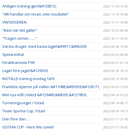
Äntligen träning igen!&#128512;
2022-11-24 13:29
”Allt handlar om resan, inte resultatet”
2022-11-16 19:44
VINTERSERIEN.
2022-11-11 14:49
”Bäst när det gäller”
2022-10-22 09:44
"Trägen vinner........"
2022-10-11 19:32
Värsta draget- med bästa laget!&#9917;&#65039;
2022-09-28 12:30
Spelarenkät
2022-09-22 08:28
Föräldrarmöte P09
2022-09-21 21:16
Laget före jaget!&#129330;
2022-09-20 19:13
INSTÄLLD träning onsdag 14/9
2022-09-12 18:45
Framtida stjärnor på Vallen &#11088;&#65039;&#128171;
2022-09-05 15:06
Mot nya mål ( tider)! &#129489;&#8205;&#127859;
2022-08-23 05:53
Turneringsseger i Ystad.
2022-08-14 08:17
Team Sportia Cup, Ystad
2022-08-09 14:17
Dan före dan….
2022-07-17 21:43
GOTHIA CUP - here We come!!
2022-07-17 10:42