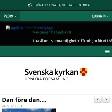
GRÖNA OCH SVARTA, STOLTA OCH STARKA
P2009
LOGGA IN
Välkommen till Uppåkra IF
Lika villkor - samma möjligheter! Föreningen för ALLA!
HEM
NYHETER
KALENDER
MATCHER
Dan före dan….
<
>
TRUPPEN
2022-07-17 21:43