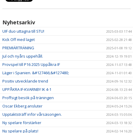
Nyhetsarkiv
UIF duo uttagna till STU!
2025-03-03 17:44
Kick Off med laget
2025-02-28 21:48
PREMIÄRTRÄNING
2025-01-08 19:12
Jul och nyårs uppehåll.
2024-12-19 19:01
Provspel till P16 2025 Uppåkra IF
2024-11-07 13:48
Läger i Spanien. &#127466;&#127480;
2024-11-01 01:40
Positiv utvecklande trend
2024-09-16 12:32
UPPÅKRA IF-KVARNBY IK 4-1
2024-08-13 23:44
Proffsigt besök på träningen
2024-06-03 20:15
Oscar Ekberg ansluter
2024-05-24 15:26
Upptaktsträff inför vårsäsongen.
2024-03-15 05:06
Ny spelare förstärker
2024-03-13 18:32
Ny spelare på plats!
2024-02-14 16:20