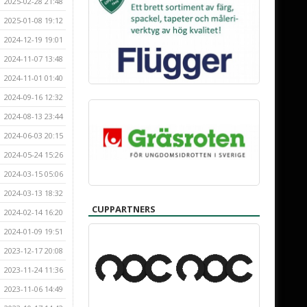
2025-02-28 21:48
2025-01-08 19:12
2024-12-19 19:01
2024-11-07 13:48
2024-11-01 01:40
2024-09-16 12:32
2024-08-13 23:44
2024-06-03 20:15
2024-05-24 15:26
2024-03-15 05:06
2024-03-13 18:32
CUPPARTNERS
2024-02-14 16:20
2024-01-09 19:51
2023-12-17 20:08
2023-11-24 11:36
2023-11-06 14:49