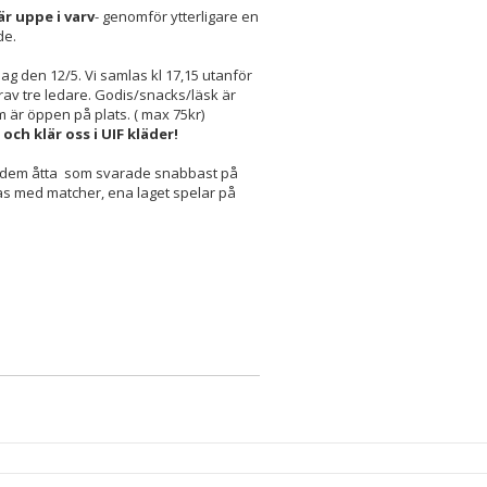
är uppe i varv
- genomför ytterligare en
de.
dag den 12/5. Vi samlas kl 17,15 utanför
arav tre ledare. Godis/snacks/läsk är
om är öppen på plats. ( max 75kr)
ch klär oss i UIF kläder!
för dem åtta som svarade snabbast på
s med matcher, ena laget spelar på