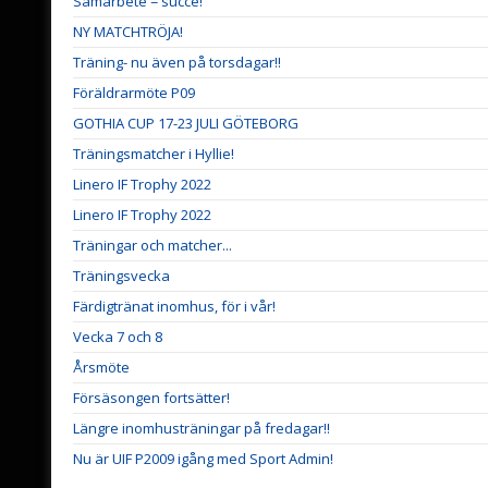
Samarbete = succé!
NY MATCHTRÖJA!
Träning- nu även på torsdagar!!
Föräldrarmöte P09
GOTHIA CUP 17-23 JULI GÖTEBORG
Träningsmatcher i Hyllie!
Linero IF Trophy 2022
Linero IF Trophy 2022
Träningar och matcher...
Träningsvecka
Färdigtränat inomhus, för i vår!
Vecka 7 och 8
Årsmöte
Försäsongen fortsätter!
Längre inomhusträningar på fredagar!!
Nu är UIF P2009 igång med Sport Admin!