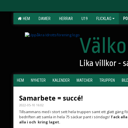
HEM
DAMER
HERRAR
U19
FLICKLAG
PO
Välko
Lika villkor -
HEM
NYHETER
KALENDER
MATCHER
TRUPPEN
BIL
Samarbete = succé!
2022-05-10 16:02
Tillsammans med i stort sett hela truppen samt ett glatt gäng f
bedriften att samla in hela 75 säckar pant i söndags!
Tack all
alla i och kring laget.