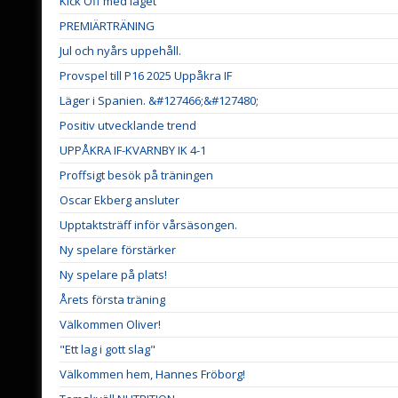
Kick Off med laget
PREMIÄRTRÄNING
Jul och nyårs uppehåll.
Provspel till P16 2025 Uppåkra IF
Läger i Spanien. &#127466;&#127480;
Positiv utvecklande trend
UPPÅKRA IF-KVARNBY IK 4-1
Proffsigt besök på träningen
Oscar Ekberg ansluter
Upptaktsträff inför vårsäsongen.
Ny spelare förstärker
Ny spelare på plats!
Årets första träning
Välkommen Oliver!
"Ett lag i gott slag"
Välkommen hem, Hannes Fröborg!