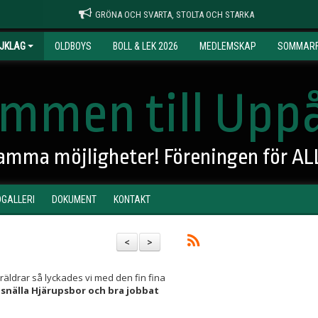
GRÖNA OCH SVARTA, STOLTA OCH STARKA
JKLAG
OLDBOYS
BOLL & LEK 2026
MEDLEMSKAP
SOMMARF
mmen till Uppå
 samma möjligheter! Föreningen för AL
DGALLERI
DOKUMENT
KONTAKT
<
>
öräldrar så lyckades vi med den fin fina
a snälla Hjärupsbor och bra jobbat