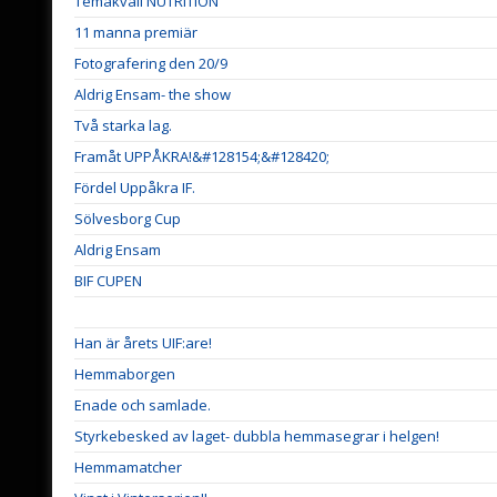
Temakväll NUTRITION
11 manna premiär
Fotografering den 20/9
Aldrig Ensam- the show
Två starka lag.
Framåt UPPÅKRA!&#128154;&#128420;
Fördel Uppåkra IF.
Sölvesborg Cup
Aldrig Ensam
BIF CUPEN
Han är årets UIF:are!
Hemmaborgen
Enade och samlade.
Styrkebesked av laget- dubbla hemmasegrar i helgen!
Hemmamatcher