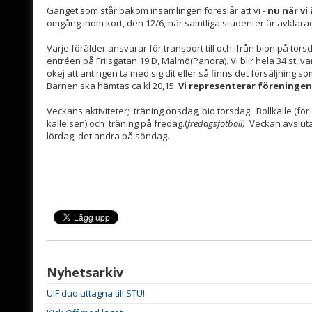
Gänget som står bakom insamlingen föreslår att vi -
nu när vi 
omgång inom kort, den 12/6, när samtliga studenter är avklara
Varje förälder ansvarar för transport till och ifrån bion på tors
entréen på Friisgatan 19 D, Malmö(Panora). Vi blir hela 34 st, v
okej att antingen ta med sig dit eller så finns det försäljning s
Barnen ska hämtas ca kl 20,15.
Vi representerar föreningen o
Veckans aktiviteter; träning onsdag, bio torsdag. Bollkalle (
kallelsen) och träning på fredag.(
fredagsfotboll)
Veckan avsluta
lördag, det andra på söndag.
Nyhetsarkiv
UIF duo uttagna till STU!