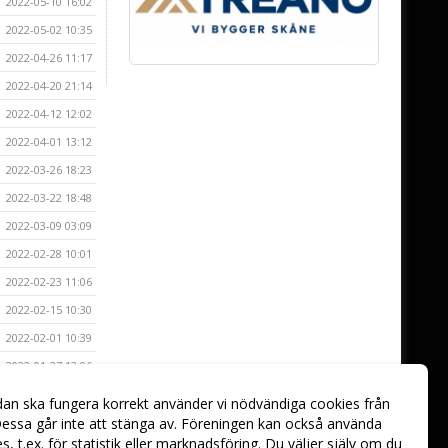
2022-05-10 16:02
2022-05-02 10:35
2022-04-26 11:17
2022-04-20 21:14
2022-04-12 12:02
2022-04-01 13:12
2022-03-26 18:23
2022-03-22 18:48
2022-03-09 03:09
2022-02-28 10:01
2022-02-23 11:06
2022-02-15 10:30
2022-02-01 10:39
2022-01-27 13:06
2022-01-19 09:52
dan ska fungera korrekt använder vi nödvändiga cookies från
essa går inte att stänga av. Föreningen kan också använda
2022-01-13 14:32
ies, t.ex. för statistik eller marknadsföring. Du väljer själv om du