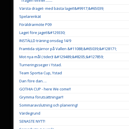
"Trägen vinner........"
Värsta draget- med bästa laget!&#9917;&#65039;
Spelarenkät
Föräldrarmöte P09
Laget före jaget!&#129330;
INSTÄLLD träning onsdag 14/9
Framtida stjärnor på Vallen &#11088;&#65039;&#128171;
Mot nya mål ( tider)! &#129489;&#8205;&#127859;
Turneringsseger i Ystad.
Team Sportia Cup, Ystad
Dan före dan….
GOTHIA CUP - here We come!!
Grymma förutsättningar!!
Sommaravslutning och planering!
Värdegrund
SENASTE NYTT!