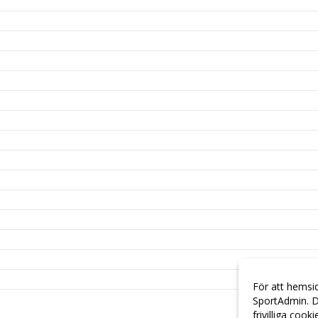
För att hemsi
SportAdmin. D
frivilliga cook