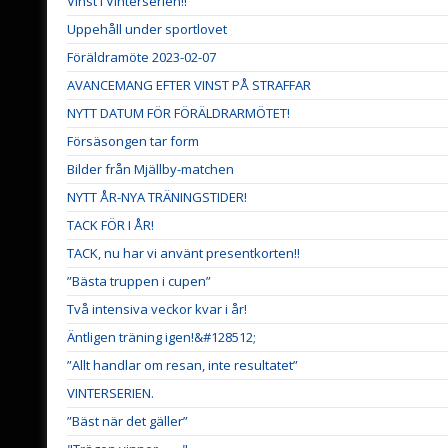
Vinst i Vinterserien!!
Uppehåll under sportlovet
Föräldramöte 2023-02-07
AVANCEMANG EFTER VINST PÅ STRAFFAR
NYTT DATUM FÖR FÖRÄLDRARMÖTET!
Försäsongen tar form
Bilder från Mjällby-matchen
NYTT ÅR-NYA TRÄNINGSTIDER!
TACK FÖR I ÅR!
TACK, nu har vi använt presentkorten!!
”Bästa truppen i cupen”
Två intensiva veckor kvar i år!
Äntligen träning igen!&#128512;
”Allt handlar om resan, inte resultatet”
VINTERSERIEN.
”Bäst när det gäller”