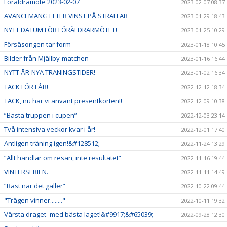
Föräldramöte 2023-02-07
2023-02-07 08:37
AVANCEMANG EFTER VINST PÅ STRAFFAR
2023-01-29 18:43
NYTT DATUM FÖR FÖRÄLDRARMÖTET!
2023-01-25 10:29
Försäsongen tar form
2023-01-18 10:45
Bilder från Mjällby-matchen
2023-01-16 16:44
NYTT ÅR-NYA TRÄNINGSTIDER!
2023-01-02 16:34
TACK FÖR I ÅR!
2022-12-12 18:34
TACK, nu har vi använt presentkorten!!
2022-12-09 10:38
”Bästa truppen i cupen”
2022-12-03 23:14
Två intensiva veckor kvar i år!
2022-12-01 17:40
Äntligen träning igen!&#128512;
2022-11-24 13:29
”Allt handlar om resan, inte resultatet”
2022-11-16 19:44
VINTERSERIEN.
2022-11-11 14:49
”Bäst när det gäller”
2022-10-22 09:44
"Trägen vinner........"
2022-10-11 19:32
Värsta draget- med bästa laget!&#9917;&#65039;
2022-09-28 12:30