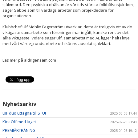
självmord. Den psykiska ohälsan är vår tids största folkhälsosjukdom,
säger Sebbe som till vardags arbetar som projektledare för
organisationen.
Klubbchef Ulf Mohlin Fagerström utvecklar, detta är troligtvis ett av de
viktigaste samarbete som föreningen har ingått, kanske rent av det
allra viktigaste. Vidare säger Ulf, samarbetet med AE ligger helt i linje
med vårt värdegrundsarbete och känns absolut självklart.
Läs mer på aldrigensam.com
Nyhetsarkiv
UIF duo uttagna till STU!
2025-03-03 17:44
Kick Off med laget
2025-02-28 21:48
PREMIÄRTRÄNING
2025-01-08 19:12