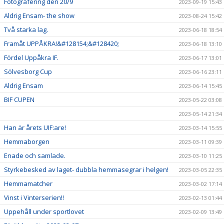
Fotografering den 20/9
2023-09-19 15:43
Aldrig Ensam- the show
2023-08-24 15:42
Två starka lag.
2023-06-18 18:54
Framåt UPPÅKRA!&#128154;&#128420;
2023-06-18 13:10
Fördel Uppåkra IF.
2023-06-17 13:01
Sölvesborg Cup
2023-06-16 23:11
Aldrig Ensam
2023-06-14 15:45
BIF CUPEN
2023-05-22 03:08
2023-05-14 21:34
Han är årets UIF:are!
2023-03-14 15:55
Hemmaborgen
2023-03-11 09:39
Enade och samlade.
2023-03-10 11:25
Styrkebesked av laget- dubbla hemmasegrar i helgen!
2023-03-05 22:35
Hemmamatcher
2023-03-02 17:14
Vinst i Vinterserien!!
2023-02-13 01:44
Uppehåll under sportlovet
2023-02-09 13:49