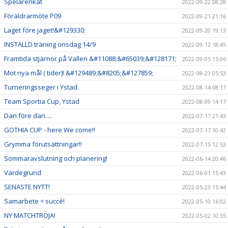
Spelarenkät
2022-09-22 08:28
Föräldrarmöte P09
2022-09-21 21:16
Laget före jaget!&#129330;
2022-09-20 19:13
INSTÄLLD träning onsdag 14/9
2022-09-12 18:45
Framtida stjärnor på Vallen &#11088;&#65039;&#128171;
2022-09-05 15:06
Mot nya mål ( tider)! &#129489;&#8205;&#127859;
2022-08-23 05:53
Turneringsseger i Ystad.
2022-08-14 08:17
Team Sportia Cup, Ystad
2022-08-09 14:17
Dan före dan….
2022-07-17 21:43
GOTHIA CUP - here We come!!
2022-07-17 10:42
Grymma förutsättningar!!
2022-07-15 12:53
Sommaravslutning och planering!
2022-06-14 20:46
Värdegrund
2022-06-01 15:43
SENASTE NYTT!
2022-05-23 15:44
Samarbete = succé!
2022-05-10 16:02
NY MATCHTRÖJA!
2022-05-02 10:35