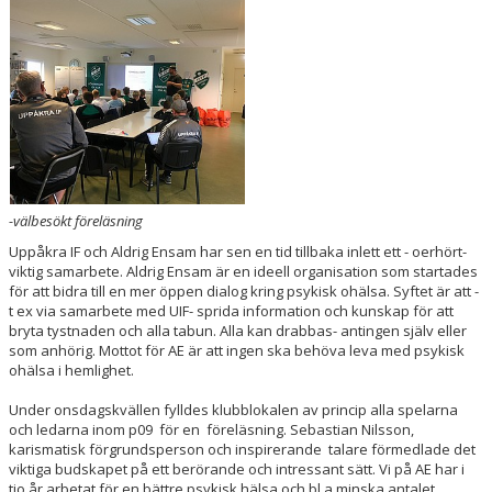
BILDGALLERI
DOKUMENT
KONTAKT
-välbesökt föreläsning
Uppåkra IF och Aldrig Ensam har sen en tid tillbaka inlett ett - oerhört-
viktig samarbete. Aldrig Ensam är en ideell organisation som startades
för att bidra till en mer öppen dialog kring psykisk ohälsa. Syftet är att -
t ex via samarbete med UIF- sprida information och kunskap för att
bryta tystnaden och alla tabun. Alla kan drabbas- antingen själv eller
som anhörig. Mottot för AE är att ingen ska behöva leva med psykisk
ohälsa i hemlighet.
Under onsdagskvällen fylldes klubblokalen av princip alla spelarna
och ledarna inom p09 för en föreläsning. Sebastian Nilsson,
karismatisk förgrundsperson och inspirerande talare förmedlade det
viktiga budskapet på ett berörande och intressant sätt. Vi på AE har i
tio år arbetat för en bättre psykisk hälsa och bl a minska antalet