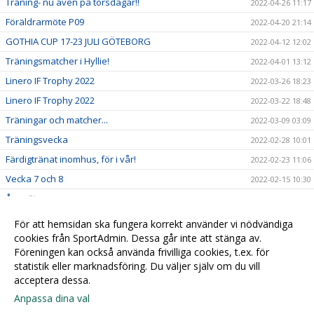
Träning- nu även på torsdagar!!
2022-04-26 11:17
Föräldrarmöte P09
2022-04-20 21:14
GOTHIA CUP 17-23 JULI GÖTEBORG
2022-04-12 12:02
Träningsmatcher i Hyllie!
2022-04-01 13:12
Linero IF Trophy 2022
2022-03-26 18:23
Linero IF Trophy 2022
2022-03-22 18:48
Träningar och matcher...
2022-03-09 03:09
Träningsvecka
2022-02-28 10:01
Färdigtränat inomhus, för i vår!
2022-02-23 11:06
Vecka 7 och 8
2022-02-15 10:30
Årsmöte
2022-02-01 10:39
Försäsongen fortsätter!
2022-01-27 13:06
För att hemsidan ska fungera korrekt använder vi nödvändiga
Längre inomhusträningar på fredagar!!
cookies från SportAdmin. Dessa går inte att stänga av.
2022-01-19 09:52
Föreningen kan också använda frivilliga cookies, t.ex. för
Nu är UIF P2009 igång med Sport Admin!
2022-01-13 14:32
statistik eller marknadsföring. Du väljer själv om du vill
acceptera dessa.
Anpassa dina val
Cookie-
Gå till