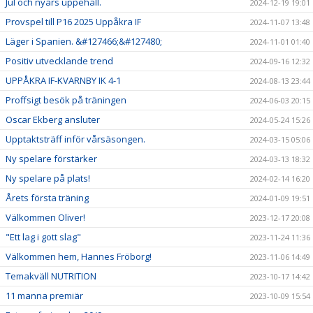
Jul och nyårs uppehåll.
2024-12-19 19:01
Provspel till P16 2025 Uppåkra IF
2024-11-07 13:48
Läger i Spanien. &#127466;&#127480;
2024-11-01 01:40
Positiv utvecklande trend
2024-09-16 12:32
UPPÅKRA IF-KVARNBY IK 4-1
2024-08-13 23:44
Proffsigt besök på träningen
2024-06-03 20:15
Oscar Ekberg ansluter
2024-05-24 15:26
Upptaktsträff inför vårsäsongen.
2024-03-15 05:06
Ny spelare förstärker
2024-03-13 18:32
Ny spelare på plats!
2024-02-14 16:20
Årets första träning
2024-01-09 19:51
Välkommen Oliver!
2023-12-17 20:08
"Ett lag i gott slag"
2023-11-24 11:36
Välkommen hem, Hannes Fröborg!
2023-11-06 14:49
Temakväll NUTRITION
2023-10-17 14:42
11 manna premiär
2023-10-09 15:54