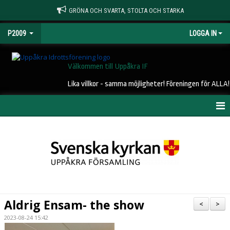
GRÖNA OCH SVARTA, STOLTA OCH STARKA
P2009
LOGGA IN
Välkommen till Uppåkra IF
Lika villkor - samma möjligheter! Föreningen för ALLA!
HEM
NYHETER
KALENDER
MATCHER
Aldrig Ensam- the show
<
>
TRUPPEN
2023-08-24 15:42