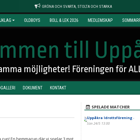
GRÖNA OCH SVARTA, STOLTA OCH STARKA
JKLAG
OLDBOYS
BOLL & LEK 2026
MEDLEMSKAP
SOMMARF
mmen till Uppå
 samma möjligheter! Föreningen för AL
DGALLERI
DOKUMENT
KONTAKT
SPELADE MATCHER
Uppåkra Idrottsförening
-
Sön 24/5 13:00
ia cup! En hemmacup där vi spelar 3 mot