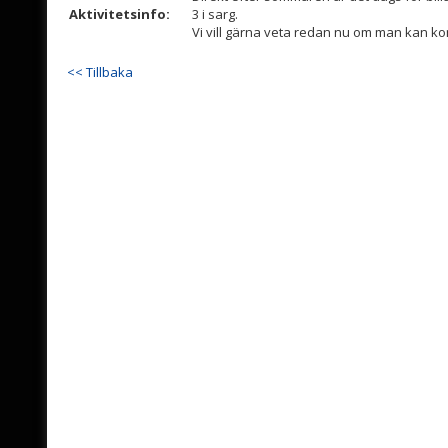
Aktivitetsinfo:
3 i sarg.
Vi vill gärna veta redan nu om man kan kom
<< Tillbaka