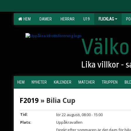
HEM
DAMER
HERRAR
U19
FLICKLAG
PO
Välko
Lika villkor -
HEM
NYHETER
KALENDER
MATCHER
TRUPPEN
BIL
F2019
» Bilia Cup
Tid:
lör 22 augusti, 08:00 - 15:00
Plats:
Uppåkravallen
Direkt efter sommaren är det dags för bil