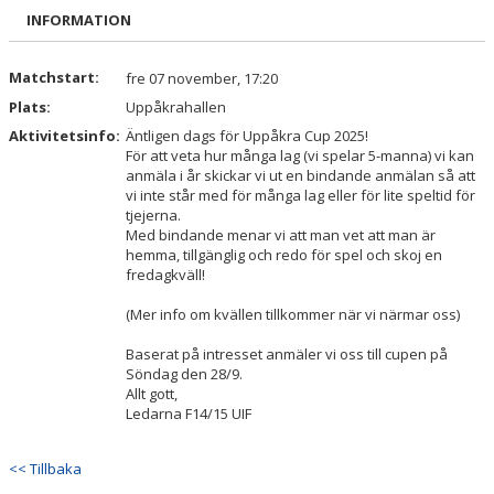
BILDGALLERI
INFORMATION
DOKUMENT
Matchstart:
fre 07 november, 17:20
Plats:
Uppåkrahallen
KONTAKT
Aktivitetsinfo:
Äntligen dags för Uppåkra Cup 2025!
För att veta hur många lag (vi spelar 5-manna) vi kan
anmäla i år skickar vi ut en bindande anmälan så att
vi inte står med för många lag eller för lite speltid för
tjejerna.
Med bindande menar vi att man vet att man är
hemma, tillgänglig och redo för spel och skoj en
fredagkväll!
(Mer info om kvällen tillkommer när vi närmar oss)
Baserat på intresset anmäler vi oss till cupen på
Söndag den 28/9.
Allt gott,
Ledarna F14/15 UIF
<< Tillbaka