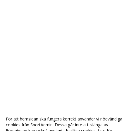
För att hemsidan ska fungera korrekt använder vi nödvändiga
cookies från SportAdmin. Dessa går inte att stänga av.
Föreningen kan också använda frivilliga cookies, t.ex. för