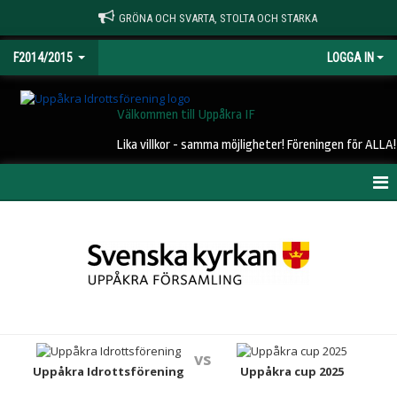
GRÖNA OCH SVARTA, STOLTA OCH STARKA
F2014/2015
LOGGA IN
Välkommen till Uppåkra IF
Lika villkor - samma möjligheter! Föreningen för ALLA!
HEM
NYHETER
KALENDER
MATCHER
vs
TRUPPEN
Uppåkra Idrottsförening
Uppåkra cup 2025