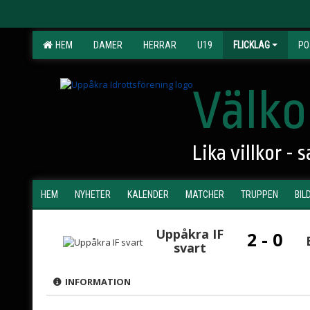
HEM
DAMER
HERRAR
U19
FLICKLAG
PO
Välko
Lika villkor -
HEM
NYHETER
KALENDER
MATCHER
TRUPPEN
BIL
Uppåkra IF
2 - 0
svart
INFORMATION