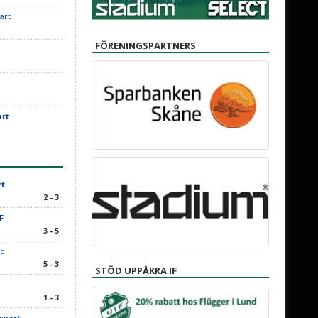
art
FÖRENINGSPARTNERS
art
rt
2 - 3
IF
3 - 5
rd
5 - 3
STÖD UPPÅKRA IF
1 - 3
svart