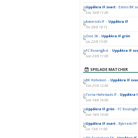
Uppåkra IF svart
- Eslövs BK sv
Sön 16/8 11:00
Askeröds IF -
Uppåkra IF
Tor 20/8 18:15
Oxie SK -
Uppåkra IF grön
Lör 22/8 13:00
FC Rosengård -
Uppåkra IF sv
Sön 23/8 11:00
SPELADE MATCHER
BK Höllviken -
Uppåkra IF sva
Sön 21/6 12:00
Torna Hällestads IF -
Uppåkra 
Sön 14/6 16:00
Uppåkra IF grön
- FC Rosengå
Sön 14/6 14:00
Uppåkra IF svart
- Bjärreds FF
Lör 13/6 11:00
IFK Trelleborg FK -
Uppåkra IF 