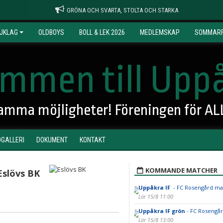
GRÖNA OCH SVARTA, STOLTA OCH STARKA
JKLAG
OLDBOYS
BOLL & LEK 2026
MEDLEMSKAP
SOMMARF
mmen till Uppå
 samma möjligheter! Föreningen för AL
DGALLERI
DOKUMENT
KONTAKT
KOMMANDE MATCHER
Eslövs BK
Uppåkra IF
- FC Rosengård ma
Lör 15/8 11:00
Uppåkra IF grön
- FC Rosengår
Lör 15/8 13:00