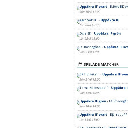
Uppåkra IF svart
- Eslövs BK sv
Sön 16/8 11:00
Askeröds IF -
Uppåkra IF
Tor 20/8 18:15
Oxie SK -
Uppåkra IF grön
Lör 22/8 13:00
FC Rosengård -
Uppåkra IF sv
Sön 23/8 11:00
SPELADE MATCHER
BK Höllviken -
Uppåkra IF sva
Sön 21/6 12:00
Torna Hällestads IF -
Uppåkra 
Sön 14/6 16:00
Uppåkra IF grön
- FC Rosengå
Sön 14/6 14:00
Uppåkra IF svart
- Bjärreds FF
Lör 13/6 11:00
IFK Trelleborg FK -
Uppåkra IF 