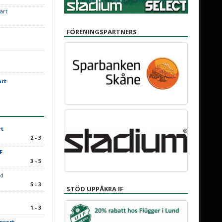
art
FÖRENINGSPARTNERS
art
rt
2 - 3
IF
3 - 5
rd
5 - 3
STÖD UPPÅKRA IF
1 - 3
svart