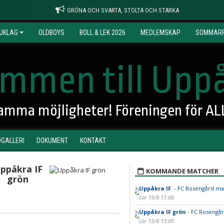
GRÖNA OCH SVARTA, STOLTA OCH STARKA
JKLAG
OLDBOYS
BOLL & LEK 2026
MEDLEMSKAP
SOMMARF
mmen till Uppå
 samma möjligheter! Föreningen för AL
DGALLERI
DOKUMENT
KONTAKT
ppåkra IF
KOMMANDE MATCHER
grön
Uppåkra IF
- FC Rosengård ma
Lör 15/8 11:00
Uppåkra IF grön
- FC Rosengår
Lör 15/8 13:00