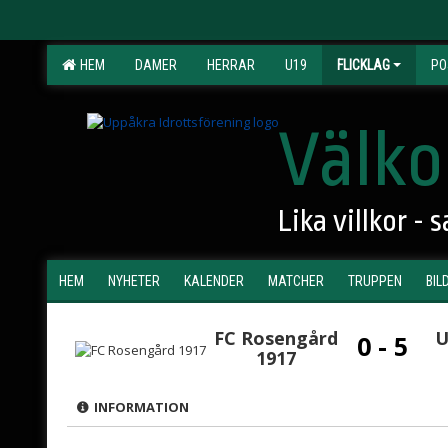
HEM
DAMER
HERRAR
U19
FLICKLAG
PO
Välko
Lika villkor -
HEM
NYHETER
KALENDER
MATCHER
TRUPPEN
BIL
FC Rosengård
U
0 - 5
1917
INFORMATION