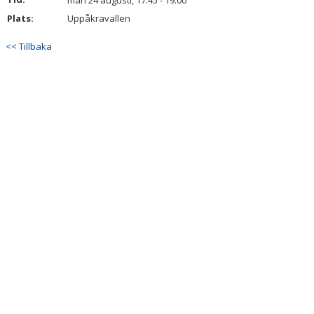
mån 24 augusti, 17:45 - 19:00
BILDGALLERI
Plats:
Uppåkravallen
DOKUMENT
<< Tillbaka
KONTAKT