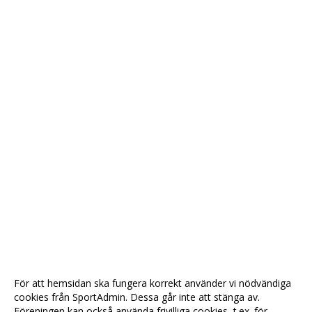
För att hemsidan ska fungera korrekt använder vi nödvändiga
cookies från SportAdmin. Dessa går inte att stänga av.
Föreningen kan också använda frivilliga cookies, t.ex. för