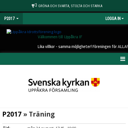
GRÖNA OCH SVARTA, STOLTA OCH STARKA
P2017
LOGGA IN
Välkommen till Uppåkra IF
Lika villkor - samma möjligheter! Föreningen för ALLA!
HEM
NYHETER
KALENDER
MATCHER
P2017
» Träning
TRUPPEN
Tid: